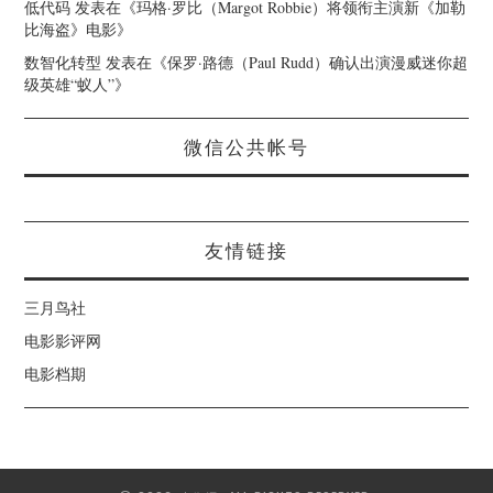
低代码
发表在《
玛格·罗比（Margot Robbie）将领衔主演新《加勒
比海盗》电影
》
数智化转型
发表在《
保罗·路德（Paul Rudd）确认出演漫威迷你超
级英雄“蚁人”
》
微信公共帐号
友情链接
三月鸟社
电影影评网
电影档期