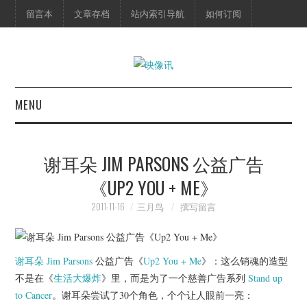
留言本
文章存档
站内索引导航
如何订阅
MENU
首页
谢耳朵 JIM PARSONS 公益广告
映像快讯
《UP2 YOU + ME》
预告片
2011-11-16
三月鸟
撰写留言
海报剧照
谢耳朵
Jim Parsons
公益广告《
Up2 You + Me
》：这么销魂的造型
脱口秀
不是在《
生活大爆炸
》里，而是为了一个慈善广告系列
Stand up
to Cancer
。谢耳朵尝试了30个角色，个个让人眼前一亮：