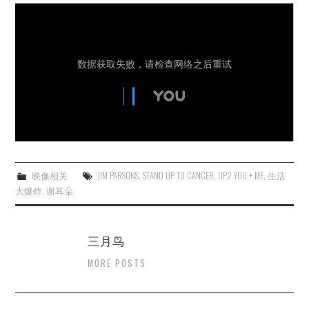
杂七杂八
美剧英剧
电影档期
推荐电影
映像相关
JIM PARSONS
,
STAND UP TO CANCER
,
UP2 YOU + ME
,
生活
大爆炸
,
谢耳朵
三月鸟
MORE POSTS