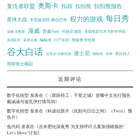
奥斯卡
复仇者联盟
扣叔
扣扣熊报告
扣扣熊
每日秀
权力的游戏
星球大战
本尼迪克特·康伯巴奇
漫威
管鑫Sam
汤姆·克鲁斯
约翰尼·德普
美国电影艺术与科学学院
蝙蝠侠
行尸走肉
美国队长
詹妮弗·劳伦斯
获奖名单
谷大白话
迪士尼
霍比特人
迈克尔·法斯宾德
钢铁侠
雷神
黑暗骑士崛起
近期评论
数字化转型
发表在《
《星际特工：千星之城》首曝中文先行预告
戴涵涵与迪瓦伊打情骂俏
》
数字化转型
发表在《
科波拉新片《此刻与日出之间》（Twixt）预
告片
》
低代码
发表在《
吉米肥伦深夜秀 为支持呼吁儿童加强锻炼的”
Let’s Move”计划
》