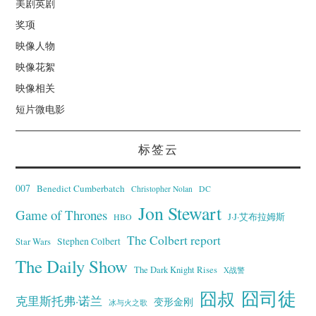
美剧英剧
奖项
映像人物
映像花絮
映像相关
短片微电影
标签云
007
Benedict Cumberbatch
Christopher Nolan
DC
Jon Stewart
Game of Thrones
J·J·艾布拉姆斯
HBO
The Colbert report
Stephen Colbert
Star Wars
The Daily Show
The Dark Knight Rises
X战警
囧叔
囧司徒
克里斯托弗·诺兰
变形金刚
冰与火之歌