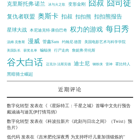
囧叔
囧司徒
克里斯托弗·诺兰
变形金刚
冰与火之歌
奥斯卡
复仇者联盟
扣叔
扣扣熊报告
扣扣熊
每日秀
权力的游戏
星球大战
本尼迪克特·康伯巴奇
漫威
管鑫Sam
汤姆·克鲁斯
约翰尼·德普
美国电影艺术与科学学院
蝙蝠侠
行尸走肉
美国队长
詹妮弗·劳伦斯
获奖名单
谷大白话
迪士尼
霍比特人
迈克尔·法斯宾德
钢铁侠
雷神
黑暗骑士崛起
近期评论
数字化转型
发表在《
《星际特工：千星之城》首曝中文先行预告
戴涵涵与迪瓦伊打情骂俏
》
数字化转型
发表在《
科波拉新片《此刻与日出之间》（Twixt）预
告片
》
低代码
发表在《
吉米肥伦深夜秀 为支持呼吁儿童加强锻炼的”