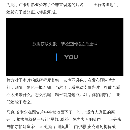
杂七杂八
为此，卢卡斯影业公布了个非常切题的片名——“天行者崛起”，
还发布了首张正式标题海报。
美剧英剧
电影档期
推荐电影
片方对于本片的保密程度其实一点也不逊色，在发布预告片之
前，剧情与角色一概不知。当然了，看完这支预告片，可能也看
不太出来什么。怎么说呢，粉丝就是这点儿好，你拍都拍了，我
们还能不看么。
马克·哈米尔在预告片中神秘地留下了一句，“没有人真正的离
开”，紧接着就是一段让“星战”粉丝们惊声尖叫的笑声——正是来
自帕尔帕廷皇帝，aka达斯·西迪厄斯，由伊恩·麦克迪阿梅德献