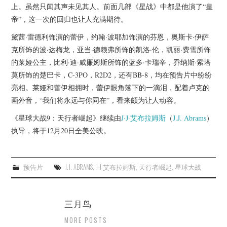
上。虽然只闻其声未见其人。前面几部《星战》中都是他演了“皇
帝”，这一次的回归也让人充满期待。
黛茜·雷德利饰演的蕾伊，约翰·波耶加饰演的芬恩，奥斯卡·伊萨
克所饰的波·达梅龙，亚当·德赖弗所饰的凯洛·伦，凯丽·费雪所饰
的莱娅公主，比利·迪·威廉姆斯所饰的蓝多·卡瑞辛，乔纳斯·索塔
莫所饰的楚巴卡，C-3PO，R2D2，还有BB-8，均在预告片中纷纷
亮相。莱娅和蕾伊相拥时，蕾伊眼角落下的一滴泪，配着卢克的
画外音，“我们将永远与你同在”，看来颇为让人动容。
《星球大战9：天行者崛起》继续由
J·J·艾布拉姆斯
（
J.J. Abrams
）
执导，将于12月20日全美公映。
预告片
J.J. ABRAMS
,
J·J·艾布拉姆斯
,
天行者崛起
,
星球大战
三月鸟
MORE POSTS