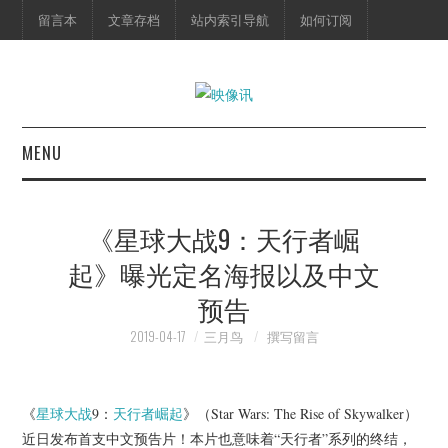
留言本
文章存档
站内索引导航
如何订阅
MENU
首页
《星球大战9：天行者崛
映像快讯
起》曝光定名海报以及中文
预告
预告片
2019-04-17
三月鸟
撰写留言
海报剧照
脱口秀
《
星球大战
9：
天行者崛起
》（Star Wars: The Rise of Skywalker）
近日发布首支中文预告片！本片也意味着“天行者”系列的终结，