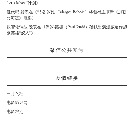
Let’s Move”计划
》
低代码
发表在《
玛格·罗比（Margot Robbie）将领衔主演新《加勒
比海盗》电影
》
数智化转型
发表在《
保罗·路德（Paul Rudd）确认出演漫威迷你超
级英雄“蚁人”
》
微信公共帐号
友情链接
三月鸟社
电影影评网
电影档期