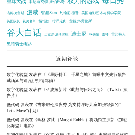
每日秀
权力的游戏
星球大战
本尼迪克特·康伯巴奇
漫威
管鑫Sam
汤姆·克鲁斯
约翰尼·德普
美国电影艺术与科学学院
蝙蝠侠
行尸走肉
美国队长
詹妮弗·劳伦斯
获奖名单
谷大白话
迪士尼
霍比特人
迈克尔·法斯宾德
钢铁侠
雷神
黑暗骑士崛起
近期评论
数字化转型
发表在《
《星际特工：千星之城》首曝中文先行预告
戴涵涵与迪瓦伊打情骂俏
》
数字化转型
发表在《
科波拉新片《此刻与日出之间》（Twixt）预
告片
》
低代码
发表在《
吉米肥伦深夜秀 为支持呼吁儿童加强锻炼的”
Let’s Move”计划
》
低代码
发表在《
玛格·罗比（Margot Robbie）将领衔主演新《加勒
比海盗》电影
》
数智化转型
发表在《
保罗·路德（Paul Rudd）确认出演漫威迷你超