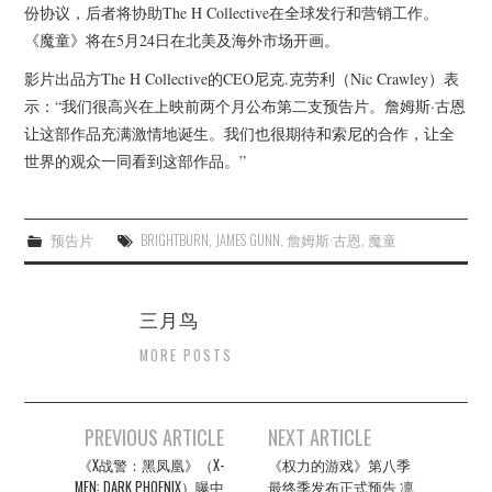
份协议，后者将协助The H Collective在全球发行和营销工作。
《魔童》将在5月24日在北美及海外市场开画。
影片出品方The H Collective的CEO尼克.克劳利（Nic Crawley）表
示：“我们很高兴在上映前两个月公布第二支预告片。詹姆斯·古恩
让这部作品充满激情地诞生。我们也很期待和索尼的合作，让全
世界的观众一同看到这部作品。”
预告片
BRIGHTBURN
,
JAMES GUNN
,
詹姆斯·古恩
,
魔童
三月鸟
MORE POSTS
Post
PREVIOUS ARTICLE
NEXT ARTICLE
navigation
《X战警：黑凤凰》（X-
《权力的游戏》第八季
MEN: DARK PHOENIX）曝中
最终季发布正式预告 凛