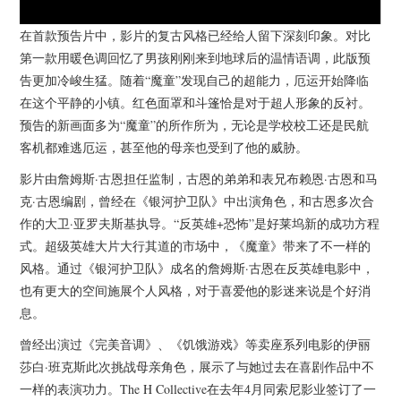
在首款预告片中，影片的复古风格已经给人留下深刻印象。对比
第一款用暖色调回忆了男孩刚刚来到地球后的温情语调，此版预
告更加冷峻生猛。随着“魔童”发现自己的超能力，厄运开始降临
在这个平静的小镇。红色面罩和斗篷恰是对于超人形象的反衬。
预告的新画面多为“魔童”的所作所为，无论是学校校工还是民航
客机都难逃厄运，甚至他的母亲也受到了他的威胁。
影片由詹姆斯·古恩担任监制，古恩的弟弟和表兄布赖恩·古恩和马
克·古恩编剧，曾经在《银河护卫队》中出演角色，和古恩多次合
作的大卫·亚罗夫斯基执导。“反英雄+恐怖”是好莱坞新的成功方程
式。超级英雄大片大行其道的市场中，《魔童》带来了不一样的
风格。通过《银河护卫队》成名的詹姆斯·古恩在反英雄电影中，
也有更大的空间施展个人风格，对于喜爱他的影迷来说是个好消
息。
曾经出演过《完美音调》、《饥饿游戏》等卖座系列电影的伊丽
莎白·班克斯此次挑战母亲角色，展示了与她过去在喜剧作品中不
一样的表演功力。The H Collective在去年4月同索尼影业签订了一