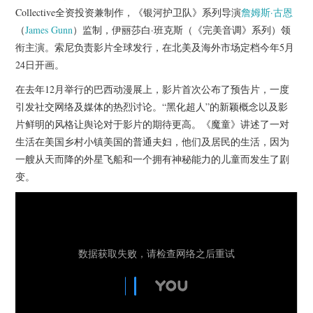
杂七杂八
Collective全资投资兼制作，《银河护卫队》系列导演
詹姆斯·古恩
（
James Gunn
）监制，伊丽莎白·班克斯（《完美音调》系列）领
美剧英剧
衔主演。索尼负责影片全球发行，在北美及海外市场定档今年5月
24日开画。
电影档期
在去年12月举行的巴西动漫展上，影片首次公布了预告片，一度
引发社交网络及媒体的热烈讨论。“黑化超人”的新颖概念以及影
推荐电影
片鲜明的风格让舆论对于影片的期待更高。《魔童》讲述了一对
生活在美国乡村小镇美国的普通夫妇，他们及居民的生活，因为
一艘从天而降的外星飞船和一个拥有神秘能力的儿童而发生了剧
变。