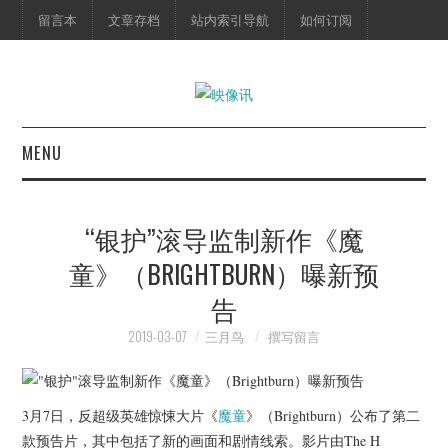
留言本
文章存档
站内索引导航
如何订阅
MENU
首页
“银护”滚导监制新作《魔
映像快讯
童》（BRIGHTBURN）曝新预
告
预告片
2019-03-07
三月鸟
撰写留言
海报剧照
脱口秀
3月7日，反超级英雄惊悚大片《
魔童
》（Brightburn）公布了第二
款预告片，其中包括了新的画面和剧情线索。影片由The H