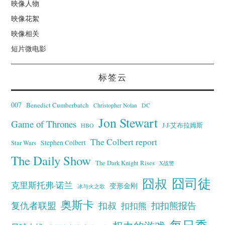
映像人物
映像花絮
映像相关
短片微电影
标签云
007
Benedict Cumberbatch
Christopher Nolan
DC
Jon Stewart
Game of Thrones
J·J·艾布拉姆斯
HBO
The Colbert report
Stephen Colbert
Star Wars
The Daily Show
The Dark Knight Rises
X战警
囧叔
囧司徒
克里斯托弗·诺兰
变形金刚
冰与火之歌
奥斯卡
复仇者联盟
扣叔
扣扣熊报告
扣扣熊