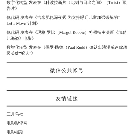
数字化转型
发表在《
科波拉新片《此刻与日出之间》（Twixt）预
告片
》
低代码
发表在《
吉米肥伦深夜秀 为支持呼吁儿童加强锻炼的”
Let’s Move”计划
》
低代码
发表在《
玛格·罗比（Margot Robbie）将领衔主演新《加勒
比海盗》电影
》
数智化转型
发表在《
保罗·路德（Paul Rudd）确认出演漫威迷你超
级英雄“蚁人”
》
微信公共帐号
友情链接
三月鸟社
电影影评网
电影档期