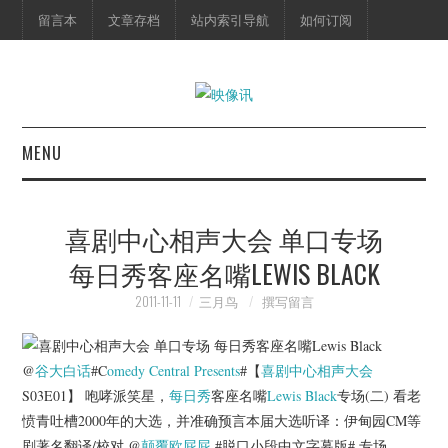
留言本
文章存档
站内索引导航
如何订阅
MENU
首页
喜剧中心相声大会 单口专场
映像快讯
每日秀客座名嘴LEWIS BLACK
预告片
2011-11-11
三月鸟
撰写留言
海报剧照
@
谷大白话
#C
omedy Central Presents
#【
喜剧中心
相声大会
S03E01】 咆哮派笑星，
每日秀
客座名嘴
Lewis Black
专场(二) 看老
脱口秀
愤青吐槽2000年的大选，并准确预言本届大选听译：伊甸园CM等
剧著名翻译/校对 @
颠覆欧屁屁
#脱口小段中文字幕版# 专场