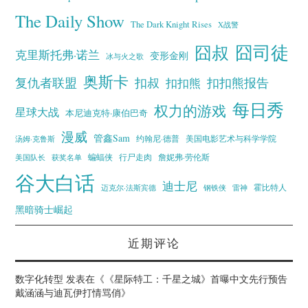
The Daily Show
The Dark Knight Rises
X战警
囧叔
囧司徒
克里斯托弗·诺兰
变形金刚
冰与火之歌
奥斯卡
复仇者联盟
扣叔
扣扣熊报告
扣扣熊
每日秀
权力的游戏
星球大战
本尼迪克特·康伯巴奇
漫威
管鑫Sam
汤姆·克鲁斯
约翰尼·德普
美国电影艺术与科学学院
蝙蝠侠
行尸走肉
美国队长
詹妮弗·劳伦斯
获奖名单
谷大白话
迪士尼
霍比特人
迈克尔·法斯宾德
钢铁侠
雷神
黑暗骑士崛起
近期评论
数字化转型
发表在《
《星际特工：千星之城》首曝中文先行预告
戴涵涵与迪瓦伊打情骂俏
》