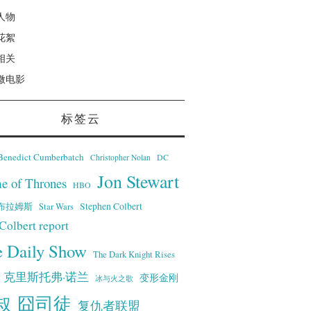
人物
花絮
相关
微电影
标签云
Benedict Cumberbatch
Christopher Nolan
DC
Jon Stewart
e of Thrones
HBO
·艾布拉姆斯
Stephen Colbert
Star Wars
Colbert report
e Daily Show
The Dark Knight Rises
克里斯托弗·诺兰
变形金刚
冰与火之歌
叔
囧司徒
复仇者联盟