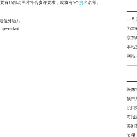
要有16部动画片符合参评要求，就将有5个
提名
名额。
一号
名的最佳外语片
ipwrecked
为本
京东
本站
网站
映像
预告
脱口
海报
美剧
奖项