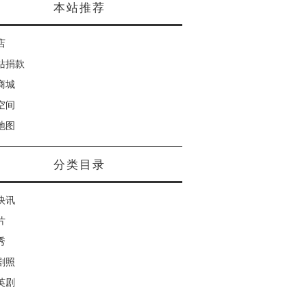
本站推荐
店
站捐款
商城
空间
地图
分类目录
快讯
片
秀
剧照
英剧