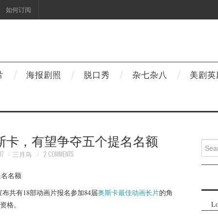
如何订阅
片
海报剧照
脱口秀
杂七杂八
美剧英
奥斯卡，有望争夺五个提名名额
Searc
for:
07
三月鸟
2 COMMENTS
布共有18部动画片报名参加84届
奥斯卡
最佳动画长片
的角
Lo
资格。