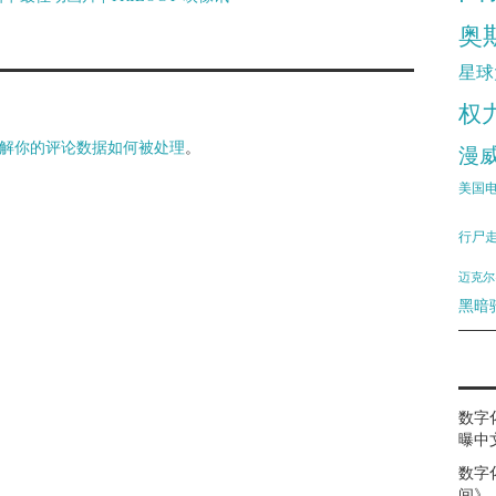
奥
星球
权
解你的评论数据如何被处理
。
漫
美国
行尸
迈克尔
黑暗
数字
曝中
数字
间》（