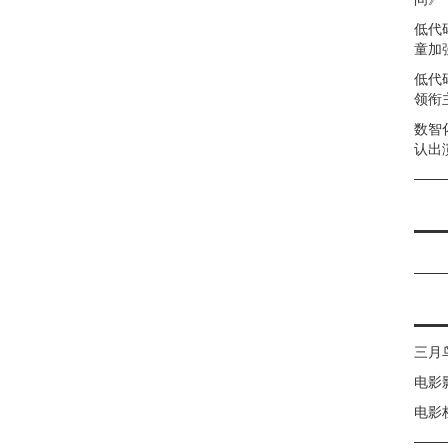
低代
童加强
低代
领衔
数智
认出
三月
电影
电影