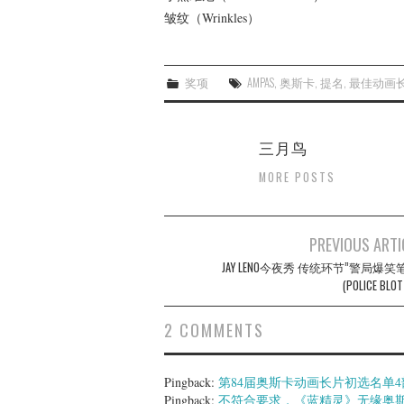
皱纹（Wrinkles）
奖项
AMPAS
,
奥斯卡
,
提名
,
最佳动画
三月鸟
MORE POSTS
Post
PREVIOUS ARTI
navigation
JAY LENO今夜秀 传统环节”警局爆笑
(POLICE BLOT
2 COMMENTS
Pingback:
第84届奥斯卡动画长片初选名单4部欧
Pingback:
不符合要求，《蓝精灵》无缘奥斯卡最