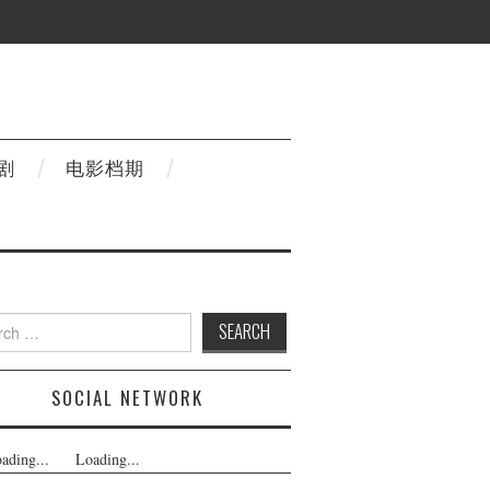
剧
电影档期
h
SOCIAL NETWORK
ading...
Loading...