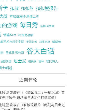
斯卡
扣叔
扣扣熊报告
扣扣熊
大战
本尼迪克特·康伯巴奇
每日秀
力的游戏
汤姆·克鲁斯
威
管鑫Sam
约翰尼·德普
蝙蝠侠
电影艺术与科学学院
美国队长
获奖名单
谷大白话
走肉
詹妮弗·劳伦斯
迪士尼
霍比特人
·法斯宾德
钢铁侠
雷神
骑士崛起
近期评论
化转型
发表在《
《星际特工：千星之城》首
文先行预告 戴涵涵与迪瓦伊打情骂俏
》
化转型
发表在《
科波拉新片《此刻与日出之
Twixt）预告片
》