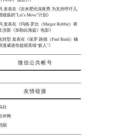
码
发表在《
吉米肥伦深夜秀 为支持呼吁儿
锻炼的”Let’s Move”计划
》
码
发表在《
玛格·罗比（Margot Robbie）将
主演新《加勒比海盗》电影
》
化转型
发表在《
保罗·路德（Paul Rudd）确
演漫威迷你超级英雄“蚁人”
》
微信公共帐号
友情链接
鸟社
影评网
档期