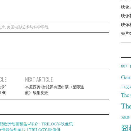
映像
映像
映像
长片
,
美国电影艺术与科学学院
短片
007
Gam
CLE
NEXT ARTICLE
笔录”
本尼西奥·德·托罗有望出演《星际迷
J·J
TER)
航》续集反派
The 
Th
X战警
洲动画预告+详介 | TRILOGY-映像讯
囧
佳动画片 | TRILOGY-映像讯