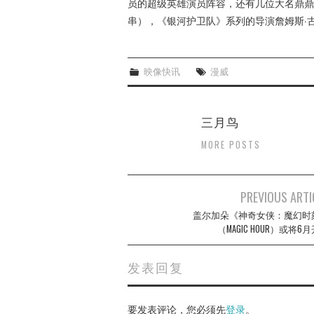
员的超级英雄演员阵容，还有几位大名鼎鼎
串），《银河护卫队》系列的导演詹姆斯·
映像快讯
漫威
三月鸟
MORE POSTS
Post
PREVIOUS ARTI
navigation
盖尔加朵《神奇女侠：魔幻时
（MAGIC HOUR）或将6
发表回复
要发表评论，您必须先
登录
。