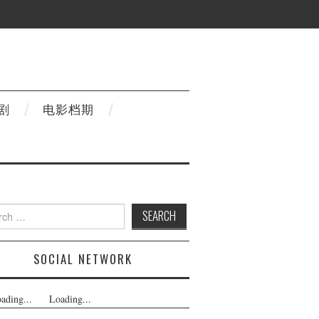
剧
电影档期
h
SOCIAL NETWORK
ading...
Loading...