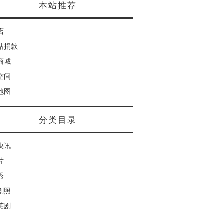
本站推荐
店
站捐款
商城
空间
地图
分类目录
快讯
片
秀
剧照
英剧