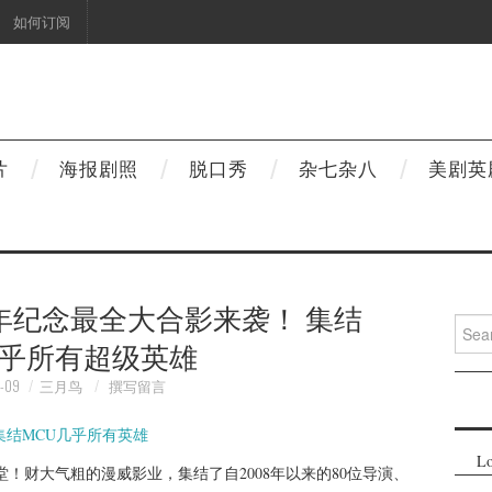
如何订阅
片
海报剧照
脱口秀
杂七杂八
美剧英
年纪念最全大合影来袭！ 集结
Searc
几乎所有超级英雄
for:
-09
三月鸟
撰写留言
Lo
堂！财大气粗的漫威影业，集结了自2008年以来的80位导演、