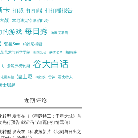
斯卡
扣叔
扣扣熊报告
扣扣熊
大战
本尼迪克特·康伯巴奇
每日秀
力的游戏
汤姆·克鲁斯
威
管鑫Sam
约翰尼·德普
蝙蝠侠
电影艺术与科学学院
美国队长
获奖名单
谷大白话
走肉
詹妮弗·劳伦斯
迪士尼
霍比特人
·法斯宾德
钢铁侠
雷神
骑士崛起
近期评论
化转型
发表在《
《星际特工：千星之城》首
文先行预告 戴涵涵与迪瓦伊打情骂俏
》
化转型
发表在《
科波拉新片《此刻与日出之
Twixt）预告片
》