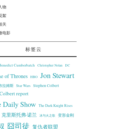
人物
花絮
相关
微电影
标签云
Benedict Cumberbatch
Christopher Nolan
DC
Jon Stewart
e of Thrones
HBO
·艾布拉姆斯
Stephen Colbert
Star Wars
Colbert report
e Daily Show
The Dark Knight Rises
克里斯托弗·诺兰
变形金刚
冰与火之歌
叔
囧司徒
复仇者联盟