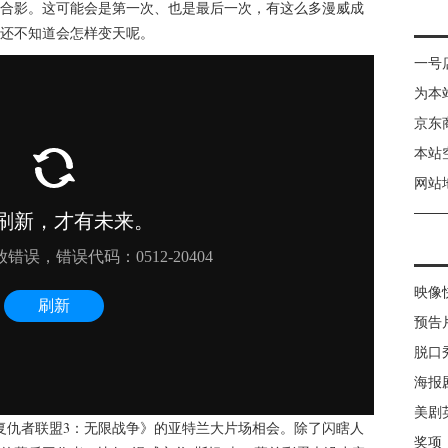
合影。这可能会是第一次、也是最后一次，有这么多漫威成
，还不知道会怎样变天呢。
一号
为本
京东
本站
网站
映像
预告
脱口
海报
美剧
《复仇者联盟3：无限战争》的亚特兰大片场相会。除了闪瞎人
奖项