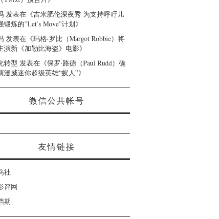
码
发表在《
吉米肥伦深夜秀 为支持呼吁儿
锻炼的”Let’s Move”计划
》
码
发表在《
玛格·罗比（Margot Robbie）将
主演新《加勒比海盗》电影
》
化转型
发表在《
保罗·路德（Paul Rudd）确
演漫威迷你超级英雄“蚁人”
》
微信公共帐号
友情链接
鸟社
影评网
档期