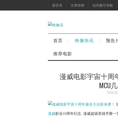
留言本
文章存档
站内索引导航
首页
映像快讯
预告
推荐电影
漫威电影宇宙十周
MCU
2018-02
漫威
影业10周年纪念, 漫威超级英雄齐聚一