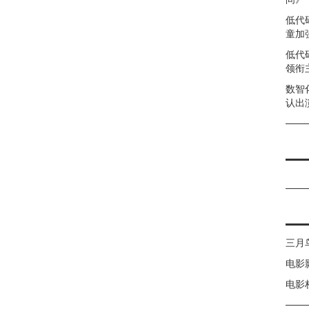
低代
童加强
低代
领衔
数智
认出
三月
电影
电影