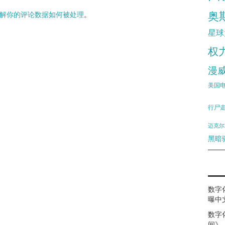
奥
解你的评论数据如何被处理
。
星球
权
漫
美国
行尸
迈克尔
黑暗
数字
曝中
数字
间》（