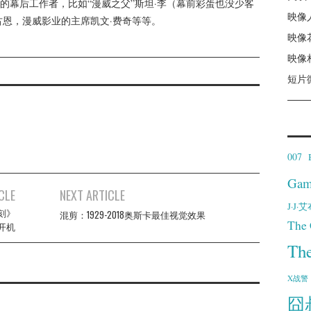
的幕后工作者，比如“漫威之父”斯坦·李（幕前彩蛋也没少客
映像
古恩，漫威影业的主席凯文·费奇等等。
映像
映像
短片
007
Gam
CLE
NEXT ARTICLE
J·J
刻》
混剪：1929-2018奥斯卡最佳视觉效果
The 
月开机
Th
X战警
囧