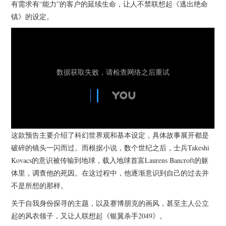
杂七杂八
有需求有“能力”的客户的延续生命，让人不禁联想起《逃出绝命
镇》的设定。
美剧英剧
电影档期
推荐电影
这款预告主要介绍了科幻世界观和基本设定，具体故事展开都是
破碎的镜头一闪而过。而根据小说，数个世纪之后，士兵Takeshi
Kovacs的意识被传输到地球，载入地球首富Laurens Bancroft的躯
体里，调查他的死因。在这过程中，他逐渐意识到自己的过去并
不是所想的那样。
关于自我身份探寻的主题，以及赛博朋克的画风，甚至主人公立
起的风衣领子，又让人联想起《银翼杀手2049》。