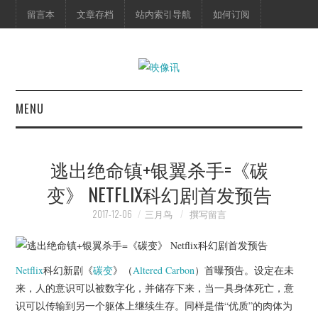
留言本
文章存档
站内索引导航
如何订阅
MENU
首页
逃出绝命镇+银翼杀手=《碳
映像快讯
变》 NETFLIX科幻剧首发预告
预告片
2017-12-06
三月鸟
撰写留言
海报剧照
Netflix
科幻新剧《
碳变
》（
Altered Carbon
）首曝预告。设定在未
脱口秀
来，人的意识可以被数字化，并储存下来，当一具身体死亡，意
识可以传输到另一个躯体上继续生存。同样是借“优质”的肉体为