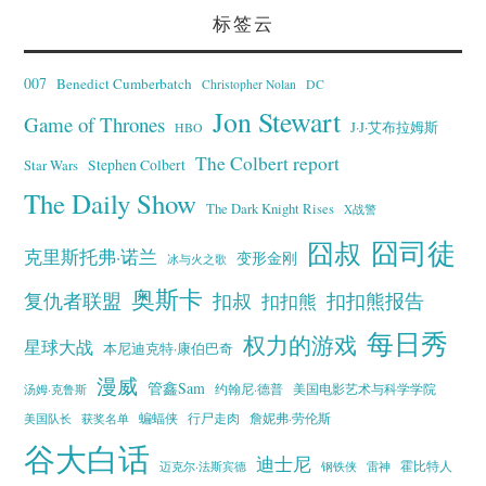
标签云
007
Benedict Cumberbatch
Christopher Nolan
DC
Jon Stewart
Game of Thrones
J·J·艾布拉姆斯
HBO
The Colbert report
Stephen Colbert
Star Wars
The Daily Show
The Dark Knight Rises
X战警
囧叔
囧司徒
克里斯托弗·诺兰
变形金刚
冰与火之歌
奥斯卡
复仇者联盟
扣叔
扣扣熊报告
扣扣熊
每日秀
权力的游戏
星球大战
本尼迪克特·康伯巴奇
漫威
管鑫Sam
汤姆·克鲁斯
约翰尼·德普
美国电影艺术与科学学院
蝙蝠侠
行尸走肉
美国队长
詹妮弗·劳伦斯
获奖名单
谷大白话
迪士尼
霍比特人
迈克尔·法斯宾德
钢铁侠
雷神