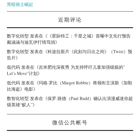
黑暗骑士崛起
近期评论
数字化转型
发表在《
《星际特工：千星之城》首曝中文先行预告
戴涵涵与迪瓦伊打情骂俏
》
数字化转型
发表在《
科波拉新片《此刻与日出之间》（Twixt）预
告片
》
低代码
发表在《
吉米肥伦深夜秀 为支持呼吁儿童加强锻炼的”
Let’s Move”计划
》
低代码
发表在《
玛格·罗比（Margot Robbie）将领衔主演新《加勒
比海盗》电影
》
数智化转型
发表在《
保罗·路德（Paul Rudd）确认出演漫威迷你超
级英雄“蚁人”
》
微信公共帐号