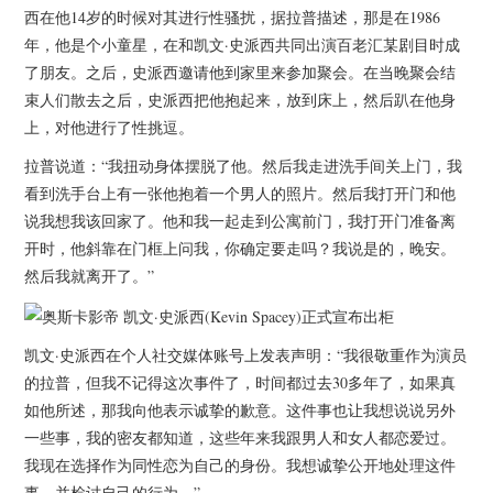
杂七杂八
西在他14岁的时候对其进行性骚扰，据拉普描述，那是在1986
年，他是个小童星，在和凯文·史派西共同出演百老汇某剧目时成
美剧英剧
了朋友。之后，史派西邀请他到家里来参加聚会。在当晚聚会结
束人们散去之后，史派西把他抱起来，放到床上，然后趴在他身
电影档期
上，对他进行了性挑逗。
拉普说道：“我扭动身体摆脱了他。然后我走进洗手间关上门，我
推荐电影
看到洗手台上有一张他抱着一个男人的照片。然后我打开门和他
说我想我该回家了。他和我一起走到公寓前门，我打开门准备离
开时，他斜靠在门框上问我，你确定要走吗？我说是的，晚安。
然后我就离开了。”
凯文·史派西在个人社交媒体账号上发表声明：“我很敬重作为演员
的拉普，但我不记得这次事件了，时间都过去30多年了，如果真
如他所述，那我向他表示诚挚的歉意。这件事也让我想说说另外
一些事，我的密友都知道，这些年来我跟男人和女人都恋爱过。
我现在选择作为同性恋为自己的身份。我想诚挚公开地处理这件
事，并检讨自己的行为。”