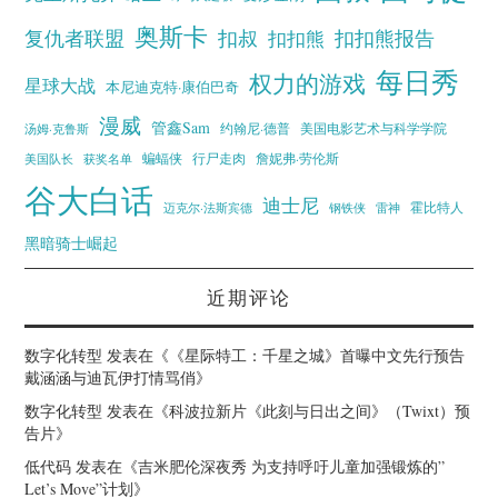
奥斯卡
复仇者联盟
扣叔
扣扣熊报告
扣扣熊
每日秀
权力的游戏
星球大战
本尼迪克特·康伯巴奇
漫威
管鑫Sam
汤姆·克鲁斯
约翰尼·德普
美国电影艺术与科学学院
蝙蝠侠
行尸走肉
美国队长
詹妮弗·劳伦斯
获奖名单
谷大白话
迪士尼
霍比特人
迈克尔·法斯宾德
钢铁侠
雷神
黑暗骑士崛起
近期评论
数字化转型
发表在《
《星际特工：千星之城》首曝中文先行预告
戴涵涵与迪瓦伊打情骂俏
》
数字化转型
发表在《
科波拉新片《此刻与日出之间》（Twixt）预
告片
》
低代码
发表在《
吉米肥伦深夜秀 为支持呼吁儿童加强锻炼的”
Let’s Move”计划
》