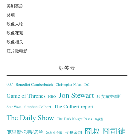
美剧英剧
奖项
映像人物
映像花絮
映像相关
短片微电影
标签云
007
Benedict Cumberbatch
Christopher Nolan
DC
Jon Stewart
Game of Thrones
J·J·艾布拉姆斯
HBO
The Colbert report
Stephen Colbert
Star Wars
The Daily Show
The Dark Knight Rises
X战警
囧叔
囧司徒
克里斯托弗·诺兰
变形金刚
冰与火之歌