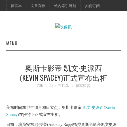
留言本
文章存档
站内索引导航
如何订阅
MENU
首页
奥斯卡影帝 凯文·史派西
映像快讯
(KEVIN SPACEY)正式宣布出柜
预告片
2017-10-30
三月鸟
撰写留言
海报剧照
美东时间2017年10月30日零点，奥斯卡影帝
凯文·史派西
(
Kevin
Spacey
)在推特上正式宣布出柜。
脱口秀
日前，演员安东尼·拉普(Anthony Rapp)指控奥斯卡影帝凯文史派