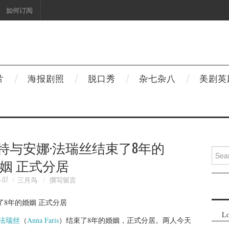
如何订阅
片
海报剧照
脱口秀
杂七杂八
美剧英
拉特与安娜·法瑞丝结束了8年的
Searc
姻 正式分居
for:
-07
三月鸟
撰写留言
Lo
·法瑞丝
（
Anna Faris
）结束了8年的婚姻，正式分居。两人今天