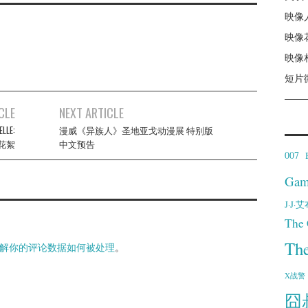
映像
映像
映像
短片
CLE
NEXT ARTICLE
LE:
漫威《异族人》圣地亚戈动漫展 特别版
后花絮
中文预告
007
Gam
J·J
The 
Th
解你的评论数据如何被处理
。
X战警
囧