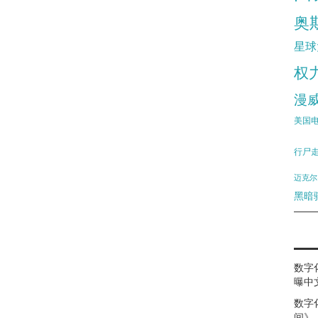
奥
星球
权
漫
美国
行尸
迈克尔
黑暗
数字
曝中
数字
间》（