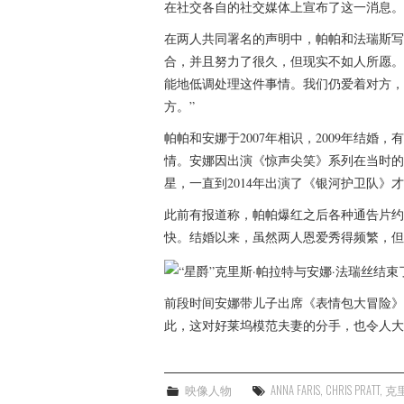
在社交各自的社交媒体上宣布了这一消息。
在两人共同署名的声明中，帕帕和法瑞斯写
合，并且努力了很久，但现实不如人所愿。
能地低调处理这件事情。我们仍爱着对方，
方。”
帕帕和安娜于2007年相识，2009年结
情。安娜因出演《惊声尖笑》系列在当时的
星，一直到2014年出演了《银河护卫队》
此前有报道称，帕帕爆红之后各种通告片约
快。结婚以来，虽然两人恩爱秀得频繁，但
前段时间安娜带儿子出席《表情包大冒险》
此，这对好莱坞模范夫妻的分手，也令人大
映像人物
ANNA FARIS
,
CHRIS PRATT
,
克