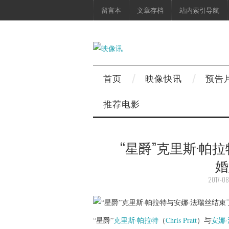
留言本
文章存档
站内索引导航
首页
映像快讯
预告
推荐电影
“星爵”克里斯·帕
婚
2017-08
“星爵”
克里斯·帕拉特
（
Chris Pratt
）与
安娜