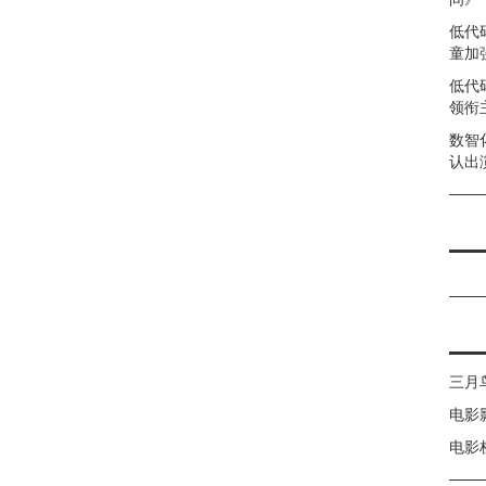
低代
童加强
低代
领衔
数智
认出
三月
电影
电影