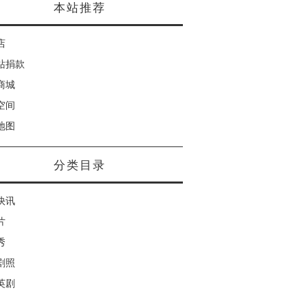
本站推荐
店
站捐款
商城
空间
地图
分类目录
快讯
片
秀
剧照
英剧