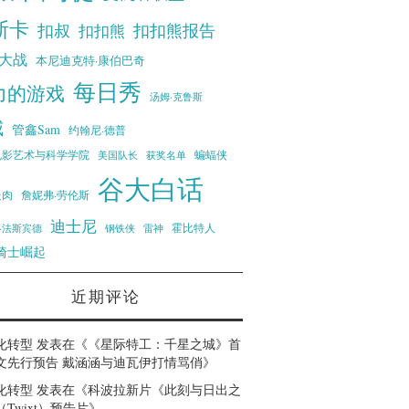
斯卡
扣叔
扣扣熊报告
扣扣熊
大战
本尼迪克特·康伯巴奇
每日秀
力的游戏
汤姆·克鲁斯
威
管鑫Sam
约翰尼·德普
蝙蝠侠
电影艺术与科学学院
美国队长
获奖名单
谷大白话
走肉
詹妮弗·劳伦斯
迪士尼
霍比特人
·法斯宾德
钢铁侠
雷神
骑士崛起
近期评论
化转型
发表在《
《星际特工：千星之城》首
文先行预告 戴涵涵与迪瓦伊打情骂俏
》
化转型
发表在《
科波拉新片《此刻与日出之
Twixt）预告片
》