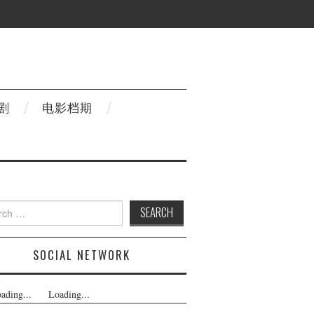
剧
电影档期
h
SOCIAL NETWORK
ading...
Loading...