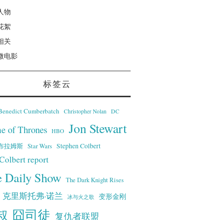
人物
花絮
相关
微电影
标签云
Benedict Cumberbatch
Christopher Nolan
DC
Jon Stewart
e of Thrones
HBO
·艾布拉姆斯
Stephen Colbert
Star Wars
Colbert report
e Daily Show
The Dark Knight Rises
克里斯托弗·诺兰
变形金刚
冰与火之歌
叔
囧司徒
复仇者联盟