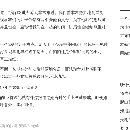
道：“我们对此都感到非常难过。我们曾非常努力地尝试复
一号
现在我们的儿子依然有两个爱他的父母，为了他我们想尽可
并且也会一直珍惜我们在一起的时间，以后也会继续尊重对
为本
京东
婚，有一个5岁的儿子杰克。两人于《今晚带我回家》的片场一见钟
本站
好莱坞喜剧界红透半边天，而帕帕还是个默默无闻的小明
网站
才真正走红。
不断，长期在外与法瑞丝两地分居；而法瑞丝对此感到不
传出过一些婚姻关系紧张的八卦消息。
映像
预告
的LA首映礼就有外媒报道过她当时的手上没戴婚戒。即便如
脱口
呼意外，实在可惜。
海报
美剧
里斯·帕拉特
,
安娜·法瑞丝
奖项