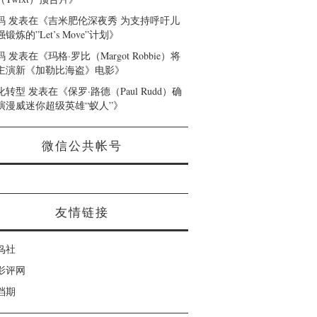
码
发表在《
吉米肥伦深夜秀 为支持呼吁儿
锻炼的”Let’s Move”计划
》
码
发表在《
玛格·罗比（Margot Robbie）将
主演新《加勒比海盗》电影
》
化转型
发表在《
保罗·路德（Paul Rudd）确
演漫威迷你超级英雄“蚁人”
》
微信公共帐号
友情链接
鸟社
影评网
档期