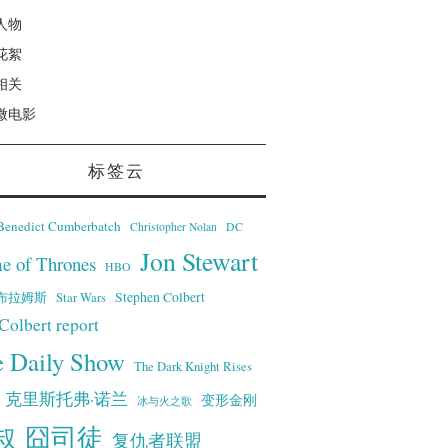
人物
花絮
相关
微电影
标签云
Benedict Cumberbatch
Christopher Nolan
DC
Jon Stewart
e of Thrones
HBO
·艾布拉姆斯
Stephen Colbert
Star Wars
Colbert report
e Daily Show
The Dark Knight Rises
克里斯托弗·诺兰
变形金刚
冰与火之歌
叔
囧司徒
复仇者联盟