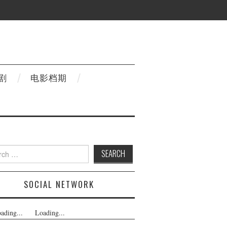
剧
电影档期
h
SOCIAL NETWORK
ading...
Loading...