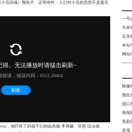
《小丑回魂》预告片，证明有时，人们对小丑的恐惧不是毫无
一号
为本
京东
本站
网站
映像
预告
脱口
海报
美剧
ywise，他吓坏了的孩子们则由杰顿·李博赫、菲恩·伍法德、
奖项