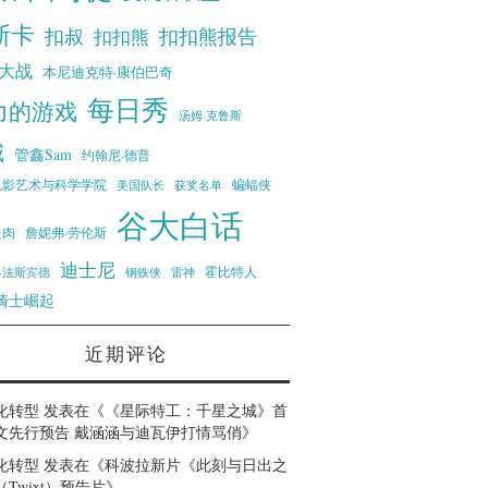
斯卡
扣叔
扣扣熊报告
扣扣熊
大战
本尼迪克特·康伯巴奇
每日秀
力的游戏
汤姆·克鲁斯
威
管鑫Sam
约翰尼·德普
蝙蝠侠
电影艺术与科学学院
美国队长
获奖名单
谷大白话
走肉
詹妮弗·劳伦斯
迪士尼
霍比特人
·法斯宾德
钢铁侠
雷神
骑士崛起
近期评论
化转型
发表在《
《星际特工：千星之城》首
文先行预告 戴涵涵与迪瓦伊打情骂俏
》
化转型
发表在《
科波拉新片《此刻与日出之
Twixt）预告片
》