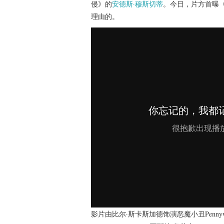
侵》的
安德斯·穆斯切蒂
。今日，片方首曝
理由的。
影片由比尔·斯卡斯加德饰演恶魔小丑Penn