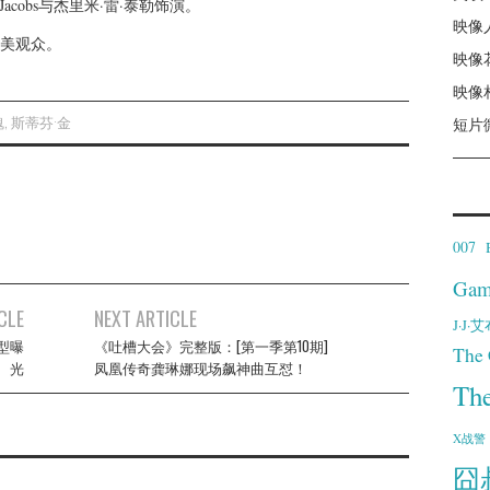
en Jacobs与杰里米·雷·泰勒饰演。
映像
全美观众。
映像
映像
魂
,
斯蒂芬·金
短片
007
Gam
CLE
NEXT ARTICLE
J·J
型曝
《吐槽大会》完整版：[第一季第10期]
The 
光
凤凰传奇龚琳娜现场飙神曲互怼！
Th
X战警
囧