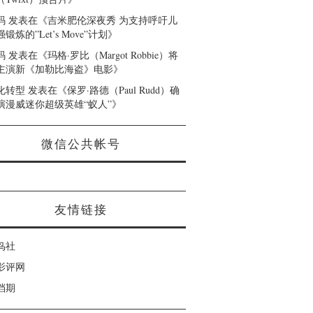
码
发表在《
吉米肥伦深夜秀 为支持呼吁儿
锻炼的”Let’s Move”计划
》
码
发表在《
玛格·罗比（Margot Robbie）将
主演新《加勒比海盗》电影
》
化转型
发表在《
保罗·路德（Paul Rudd）确
演漫威迷你超级英雄“蚁人”
》
微信公共帐号
友情链接
鸟社
影评网
档期