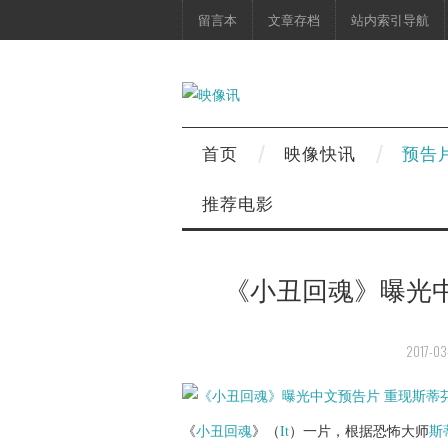
留言本
文章存档
站内索引导航
首页
映像快讯
预告
推荐电影
《小丑回魂》曝光中
2017-03
《
小丑回魂
》（
It
）一片，根据恐怖大师
斯