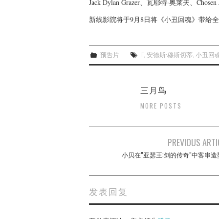
Jack Dylan Grazer、瓦耶特·奥莱夫、Chos
新线影院将于9月8日将《小丑回魂》带给
预告片
IT
,
安德斯·穆斯切蒂
,
小丑回
三月鸟
MORE POSTS
Post
PREVIOUS ARTI
navigation
小贝在”亚瑟王:剑的传奇”中客串造
发表回复