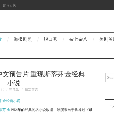
如何订阅
片
海报剧照
脱口秀
杂七杂八
美剧英
文预告片 重现斯蒂芬·金经典
Searc
小说
for:
-30
三月鸟
撰写留言
Lo
蒂芬·金
1986年的经典同名小说改编，导演来自于执导过《母