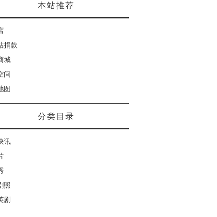
本站推荐
店
站捐款
商城
空间
地图
分类目录
快讯
片
秀
剧照
英剧