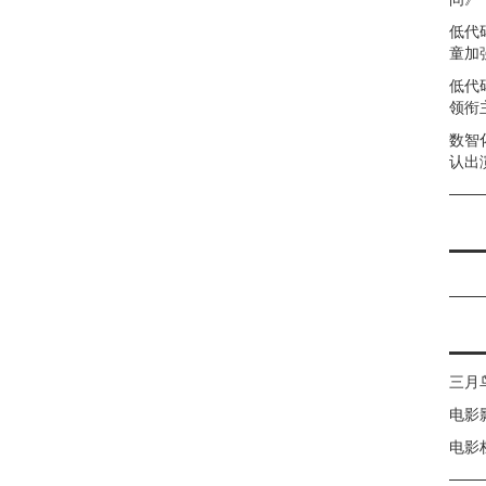
低代
童加强
低代
领衔
数智
认出
三月
电影
电影