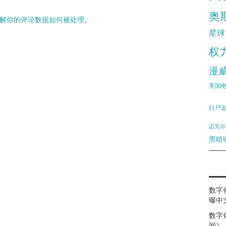
奥
解你的评论数据如何被处理
。
星球
权
漫
美国
行尸
迈克尔
黑暗
数字
曝中
数字
间》（