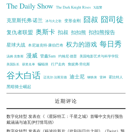
The Daily Show
The Dark Knight Rises
X战警
囧叔
囧司徒
克里斯托弗·诺兰
变形金刚
冰与火之歌
奥斯卡
复仇者联盟
扣叔
扣扣熊报告
扣扣熊
每日秀
权力的游戏
星球大战
本尼迪克特·康伯巴奇
漫威
管鑫Sam
汤姆·克鲁斯
约翰尼·德普
美国电影艺术与科学学院
蝙蝠侠
行尸走肉
美国队长
詹妮弗·劳伦斯
获奖名单
谷大白话
迪士尼
霍比特人
迈克尔·法斯宾德
钢铁侠
雷神
黑暗骑士崛起
近期评论
数字化转型
发表在《
《星际特工：千星之城》首曝中文先行预告
戴涵涵与迪瓦伊打情骂俏
》
数字化转型
发表在《
科波拉新片《此刻与日出之间》（Twixt）预