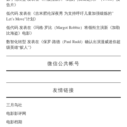
告片
》
低代码
发表在《
吉米肥伦深夜秀 为支持呼吁儿童加强锻炼的”
Let’s Move”计划
》
低代码
发表在《
玛格·罗比（Margot Robbie）将领衔主演新《加勒
比海盗》电影
》
数智化转型
发表在《
保罗·路德（Paul Rudd）确认出演漫威迷你超
级英雄“蚁人”
》
微信公共帐号
友情链接
三月鸟社
电影影评网
电影档期