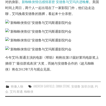
杂七杂八
对的身影。
新蜘蛛侠情侣感情甚密 安德鲁与艾玛共进晚餐
。美国
时间上周日，两个人一起出现在了一家影院门外，他们边走边
聊，艾玛挽着安德鲁的胳膊，看起来十分亲密。
美剧英剧
电影档期
推荐电影
今年艾玛·斯通主演的电影《帮助》刚刚在第15届好莱坞电影奖上
摘得了“最佳群戏表演”大奖，而她与安德鲁合作的《超凡蜘蛛
侠》将在2012年7月与观众见面。
映像人物
ANDREW GARFIELD
,
EMMA STONE
,
安德鲁·加菲尔德
,
约
会
,
艾玛·斯通
,
蜘蛛侠