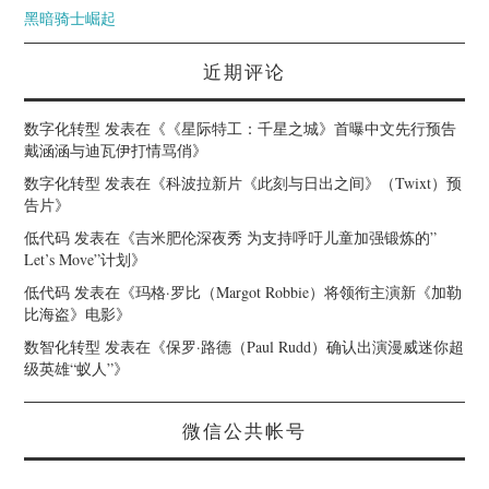
黑暗骑士崛起
近期评论
数字化转型
发表在《
《星际特工：千星之城》首曝中文先行预告
戴涵涵与迪瓦伊打情骂俏
》
数字化转型
发表在《
科波拉新片《此刻与日出之间》（Twixt）预
告片
》
低代码
发表在《
吉米肥伦深夜秀 为支持呼吁儿童加强锻炼的”
Let’s Move”计划
》
低代码
发表在《
玛格·罗比（Margot Robbie）将领衔主演新《加勒
比海盗》电影
》
数智化转型
发表在《
保罗·路德（Paul Rudd）确认出演漫威迷你超
级英雄“蚁人”
》
微信公共帐号