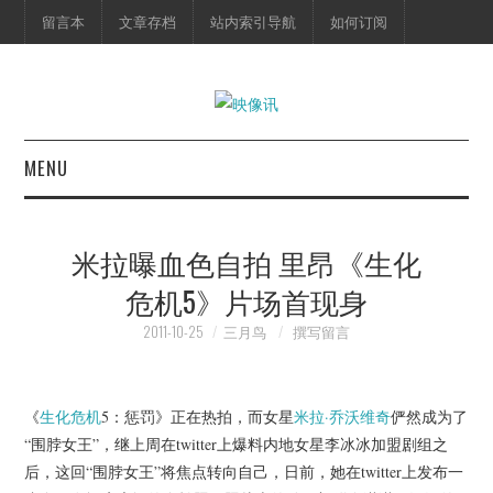
留言本
文章存档
站内索引导航
如何订阅
MENU
首页
米拉曝血色自拍 里昂《生化
映像快讯
危机5》片场首现身
预告片
2011-10-25
三月鸟
撰写留言
海报剧照
《
生化危机
5：惩罚》正在热拍，而女星
米拉·乔沃维奇
俨然成为了
“围脖女王”，继上周在twitter上爆料内地女星李冰冰加盟剧组之
脱口秀
后，这回“围脖女王”将焦点转向自己，日前，她在twitter上发布一