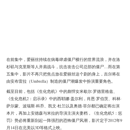
在前集中，爱丽丝持续在病毒肆虐僵尸横行的世界流浪，并在洛
杉矶与克里斯等人并肩战斗，抗击攻击公司总部的僵尸…而在第
五集中，影片不再只把焦点放在爱丽丝这个剧的身上，吉尔将在
由安布雷拉（Umbrella）制造的僵尸潮爆发中扮演重要角色。
截至目前，包括《生化危机》中的彪悍女米歇尔·罗德里格兹、
《生化危机2：启示录》中的西耶娜·盖尔利，肖恩·罗伯茨、科林·
萨尔蒙、波瑞斯·科乔、凯文·杜兰以及奥德·菲尔都已确定将出演
本片，再加上安德森与米拉的导演主演夫妻档，《生化危机5：惩
罚》势必将重新刮起一阵强烈的恐怖僵尸风潮，影片定于2012年9
月14日在北美以3D等格式上映。