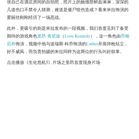
张自己在酒店房间的自拍照，照片上的她颈部鲜血淋淋，深深的
杂七杂八
几道伤口不禁令人猜测，难道是僵尸咬伤造成？看来米拉饰演的
爱丽丝刚刚经历了一场恶战。
美剧英剧
此外，更吸引的则是米拉发布的一段视频，我们首度见到了备受
电影档期
期待的游戏角色
里昂·肯尼迪
（
Leon Kennedy
），这一角色由
乔翰·
厄布
饰演，视频中他与波瑞斯·科乔饰演的
Luther
并肩持枪站立，
推荐电影
好不威风，而负责拍摄的米拉同样为这两位的行头叫好鼓掌。
点击播放《生化危机5》片场之里昂首度现身片场