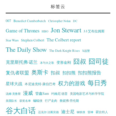
标签云
007
Benedict Cumberbatch
Christopher Nolan
DC
Jon Stewart
Game of Thrones
J·J·艾布拉姆斯
HBO
The Colbert report
Stephen Colbert
Star Wars
The Daily Show
The Dark Knight Rises
X战警
囧叔
囧司徒
克里斯托弗·诺兰
变形金刚
冰与火之歌
奥斯卡
复仇者联盟
扣叔
扣扣熊报告
扣扣熊
每日秀
权力的游戏
星球大战
本尼迪克特·康伯巴奇
漫威
管鑫Sam
汤姆·克鲁斯
约翰尼·德普
美国电影艺术与科学学院
蝙蝠侠
行尸走肉
美国队长
詹妮弗·劳伦斯
获奖名单
谷大白话
迪士尼
霍比特人
迈克尔·法斯宾德
钢铁侠
雷神