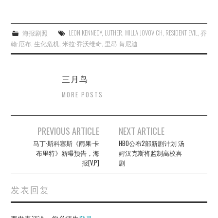
海报剧照
LEON KENNEDY
,
LUTHER
,
MILLA JOVOVICH
,
RESIDENT EVIL
,
乔
翰·厄布
,
生化危机
,
米拉·乔沃维奇
,
里昂·肯尼迪
三月鸟
MORE POSTS
Post
PREVIOUS ARTICLE
NEXT ARTICLE
navigation
马丁·斯科塞斯《雨果·卡
HBO公布2部新剧计划 汤
布里特》新曝预告，海
姆汉克斯将监制高校喜
报[V,P]
剧
发表回复