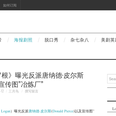
如何订阅
片
海报剧照
脱口秀
杂七杂八
美剧英
罗根》曝光反派唐纳德·皮尔斯
Searc
宣传图”冶炼厂”
for:
-12
三月鸟
撰写留言
Lo
：
Logan
）曝光反派
唐纳德·皮尔斯
(
Donald Pierce
)以及宣传图”