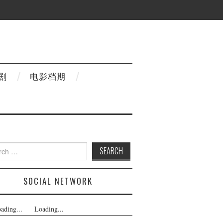
剧
电影档期
h
SOCIAL NETWORK
ading...
Loading...