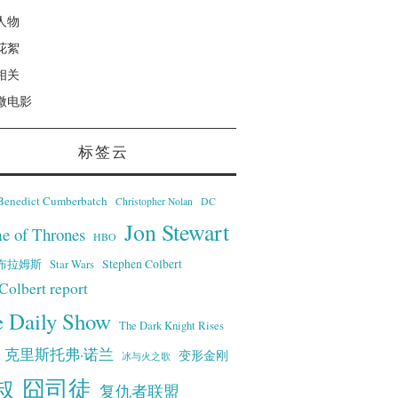
人物
花絮
相关
微电影
标签云
Benedict Cumberbatch
Christopher Nolan
DC
Jon Stewart
e of Thrones
HBO
·艾布拉姆斯
Stephen Colbert
Star Wars
Colbert report
e Daily Show
The Dark Knight Rises
克里斯托弗·诺兰
变形金刚
冰与火之歌
叔
囧司徒
复仇者联盟