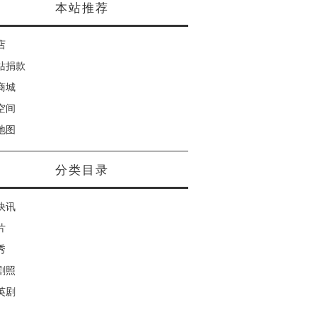
本站推荐
店
站捐款
商城
空间
地图
分类目录
快讯
片
秀
剧照
英剧