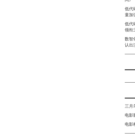
低代
童加强
低代
领衔
数智
认出
三月
电影
电影