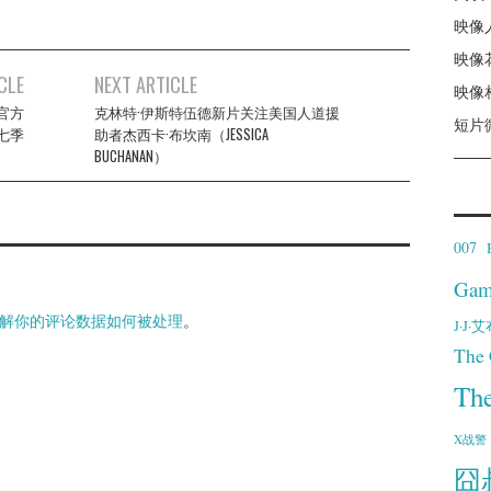
映像
映像
CLE
NEXT ARTICLE
映像
）官方
克林特·伊斯特伍德新片关注美国人道援
短片
第七季
助者杰西卡·布坎南（JESSICA
BUCHANAN）
007
Gam
解你的评论数据如何被处理
。
J·J
The 
Th
X战警
囧