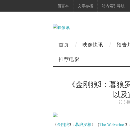
留言本
文章存档
站内索引导航
首页
映像快讯
预告
推荐电影
《金刚狼3：暮狼
以及
2016-10
《
金刚狼
3：
暮狼罗根
》（
The Wolverine
3