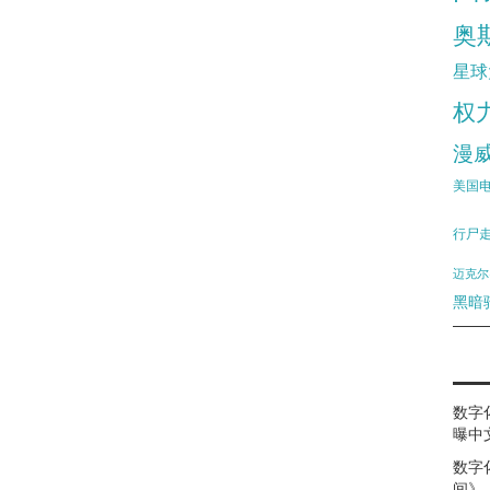
奥
星球
权
漫
美国
行尸
迈克尔
黑暗
数字
曝中
数字
间》（