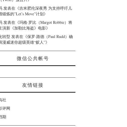
码
发表在《
吉米肥伦深夜秀 为支持呼吁儿
锻炼的”Let’s Move”计划
》
码
发表在《
玛格·罗比（Margot Robbie）将
主演新《加勒比海盗》电影
》
化转型
发表在《
保罗·路德（Paul Rudd）确
演漫威迷你超级英雄“蚁人”
》
微信公共帐号
友情链接
鸟社
影评网
档期