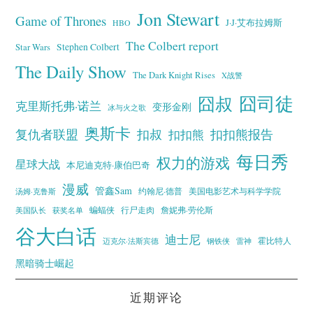
Jon Stewart
Game of Thrones
J·J·艾布拉姆斯
HBO
The Colbert report
Stephen Colbert
Star Wars
The Daily Show
The Dark Knight Rises
X战警
囧叔
囧司徒
克里斯托弗·诺兰
变形金刚
冰与火之歌
奥斯卡
复仇者联盟
扣叔
扣扣熊报告
扣扣熊
每日秀
权力的游戏
星球大战
本尼迪克特·康伯巴奇
漫威
管鑫Sam
汤姆·克鲁斯
约翰尼·德普
美国电影艺术与科学学院
蝙蝠侠
行尸走肉
美国队长
詹妮弗·劳伦斯
获奖名单
谷大白话
迪士尼
霍比特人
迈克尔·法斯宾德
钢铁侠
雷神
黑暗骑士崛起
近期评论