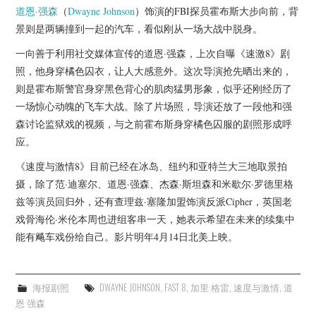
杂七杂八
道恩·强森
（
Dwayne Johnson
）饰演的FBI探员霍布斯大步向前，背
景则是两辆撞到一起的汽车，看似刚从一场大战中脱身。
美剧英剧
一向善于利用社交媒体宣传的道恩·强森，上次自曝《速激8》剧
照，他身穿橘色囚衣，让人大感意外。这次导演抢先晒出来的，
电影档期
则是霍布斯警官身穿黑色背心的肌肉猛男形象，似乎还刚经历了
一场惊心动魄的飞车大战。除了片场照，导演还放了一段他和强
推荐电影
森讨论监狱戏的视频，与之前霍布斯身穿橘色囚服的剧照形成呼
应。
《速度与激情8》目前已经在冰岛、纽约和亚特兰大三地取景拍
摄，除了范·迪塞尔、道恩·强森、杰森·斯坦森和米歇尔·罗德里格
兹等演员回归外，还有查理兹·塞隆加盟饰演反派Cipher，英国老
戏骨海伦·米伦本周也进组客串一天，她表示希望在未来的续集中
能有飚车戏份给自己。影片明年4月14日北美上映。
海报剧照
DWAYNE JOHNSON
,
FAST 8
,
加里·格雷
,
速度与激情
,
道
恩·强森