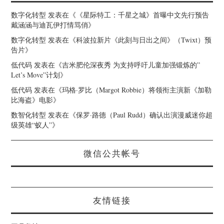
数字化转型
发表在《
《星际特工：千星之城》首曝中文先行预告
戴涵涵与迪瓦伊打情骂俏
》
数字化转型
发表在《
科波拉新片《此刻与日出之间》（Twixt）预
告片
》
低代码
发表在《
吉米肥伦深夜秀 为支持呼吁儿童加强锻炼的”
Let’s Move”计划
》
低代码
发表在《
玛格·罗比（Margot Robbie）将领衔主演新《加勒
比海盗》电影
》
数智化转型
发表在《
保罗·路德（Paul Rudd）确认出演漫威迷你超
级英雄“蚁人”
》
微信公共帐号
友情链接