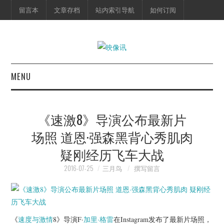
留言本
文章存档
站内索引导航
如何订阅
MENU
首页
《速激8》导演公布最新片
映像快讯
场照 道恩·强森黑背心秀肌肉
疑刚经历飞车大战
预告片
2016-07-25
三月鸟
撰写留言
海报剧照
脱口秀
《
速度与激情
8》导演F·
加里·格雷
在Instagram发布了最新片场照，