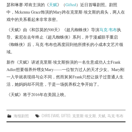
杂七杂八
瑟和琳赛·邓肯主演的《
天赋
》（
Gifted
）近日首曝剧照。剧照
中，Mckenna Grace饰演的Mary跨在克里斯·埃文斯的肩头，两人在
美剧英剧
戏中的关系看起来非常亲密。
《天赋》由《和莎莫的500天》《超凡蜘蛛侠》导演
马克·韦布
执
电影档期
导。索尼在去年终止《超凡蜘蛛侠》系列，并于漫威联手重启
《蜘蛛侠》后，马克·韦布也再度回到他所擅长的小成本文艺片领
推荐电影
域。
新作《天赋》讲述克里斯·埃文斯扮演的一名生意成功人士Frank
Adler想要领养外甥女Mary——一位智力过人的天才少女。Mary刚
一入学就表现得与众不同，然而舅舅Frank只想让孩子过普通人生
活，她妈妈却不同意，于是一场抚养权之争开始了。
《天赋》将于2016年在美国上映。
海报剧照
CHRIS EVANS
,
GIFTED
,
克里斯·埃文斯
,
天赋
,
马克·韦布