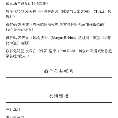
戴涵涵与迪瓦伊打情骂俏
》
数字化转型
发表在《
科波拉新片《此刻与日出之间》（Twixt）预
告片
》
低代码
发表在《
吉米肥伦深夜秀 为支持呼吁儿童加强锻炼的”
Let’s Move”计划
》
低代码
发表在《
玛格·罗比（Margot Robbie）将领衔主演新《加勒
比海盗》电影
》
数智化转型
发表在《
保罗·路德（Paul Rudd）确认出演漫威迷你超
级英雄“蚁人”
》
微信公共帐号
友情链接
三月鸟社
电影影评网