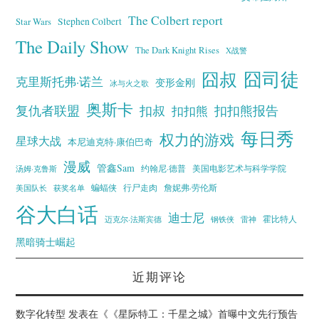
The Colbert report
Stephen Colbert
Star Wars
The Daily Show
The Dark Knight Rises
X战警
囧叔
囧司徒
克里斯托弗·诺兰
变形金刚
冰与火之歌
奥斯卡
复仇者联盟
扣叔
扣扣熊报告
扣扣熊
每日秀
权力的游戏
星球大战
本尼迪克特·康伯巴奇
漫威
管鑫Sam
汤姆·克鲁斯
约翰尼·德普
美国电影艺术与科学学院
蝙蝠侠
行尸走肉
美国队长
詹妮弗·劳伦斯
获奖名单
谷大白话
迪士尼
霍比特人
迈克尔·法斯宾德
钢铁侠
雷神
黑暗骑士崛起
近期评论
数字化转型
发表在《
《星际特工：千星之城》首曝中文先行预告