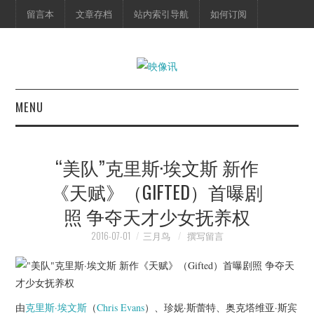
留言本
文章存档
站内索引导航
如何订阅
MENU
首页
“美队”克里斯·埃文斯 新作
映像快讯
《天赋》（GIFTED）首曝剧
照 争夺天才少女抚养权
预告片
2016-07-01
三月鸟
撰写留言
海报剧照
脱口秀
由
克里斯·埃文斯
（
Chris Evans
）、珍妮·斯蕾特、奥克塔维亚·斯宾