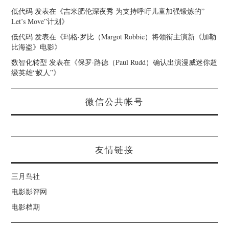
低代码
发表在《
吉米肥伦深夜秀 为支持呼吁儿童加强锻炼的”
Let’s Move”计划
》
低代码
发表在《
玛格·罗比（Margot Robbie）将领衔主演新《加勒
比海盗》电影
》
数智化转型
发表在《
保罗·路德（Paul Rudd）确认出演漫威迷你超
级英雄“蚁人”
》
微信公共帐号
友情链接
三月鸟社
电影影评网
电影档期