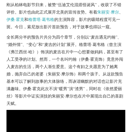
杂七杂八
刚从柏林电影节归来，被赞“伍迪艾伦混搭怪诞风”，收获了不错
评价。影片也由此正式展开北美的宣传攻势。有着
朱丽安·摩尔
、
美剧英剧
伊桑·霍克
和
格蕾塔·葛韦格
的主演阵容，影片的吸睛程度可见一
斑。今日，索尼放出影片首款预告，对于故事也得以一窥。
电影档期
全长两分半的预告片共分为四个章节，分别以“麦吉遇见约翰”、
“婚外情”、“变心”和“麦吉的计划”展开。格蕾塔·葛韦格（曾主演
推荐电影
《弗兰西丝·哈》）饰演的麦吉在片中一心想要做妈妈，甚至有了
人工受孕的计划。然而，一个名叫约翰（伊桑·霍克饰）竟意外闯
入麦吉的生活，两个人渐生爱意。这个有妇之夫愿意为了她离
婚，抛弃自己的老婆（朱丽安·摩尔饰）和两个孩子。从这款预告
基本可以了解到故事的大体脉络，而诙谐幽默的对话也让影片充
满趣味。伊桑·霍克此次不演“暖男”演“渣男”，同时在《依然爱丽
丝》等影片中证实演技的朱丽安·摩尔也在片中展现出自己的喜剧
天赋。