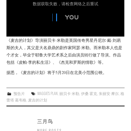
《麦吉的计划》导演丽贝卡·米勒是英国传奇男星丹尼尔·戴-刘易
斯的夫人，其父是大名鼎鼎的剧作家阿瑟·米勒。而米勒本人也是
个才女，毕业于耶鲁大学艺术系之后由演员转行做了导演。作品
包括《皮帕·李的私生活》、《杰克和罗斯的情歌》等。
据悉，《麦吉的计划》将于5月20日在北美小范围公映。
预告片
MAGGIE'S PLAN
,
丽贝卡·米勒
,
伊桑·霍克
,
朱丽安·摩尔
,
格
蕾塔·葛韦格
,
麦吉的计划
三月鸟
MORE POSTS