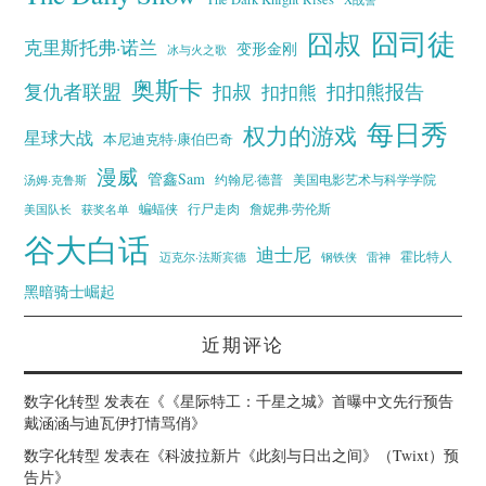
囧叔
囧司徒
克里斯托弗·诺兰
变形金刚
冰与火之歌
奥斯卡
复仇者联盟
扣叔
扣扣熊报告
扣扣熊
每日秀
权力的游戏
星球大战
本尼迪克特·康伯巴奇
漫威
管鑫Sam
汤姆·克鲁斯
约翰尼·德普
美国电影艺术与科学学院
蝙蝠侠
行尸走肉
美国队长
詹妮弗·劳伦斯
获奖名单
谷大白话
迪士尼
霍比特人
迈克尔·法斯宾德
钢铁侠
雷神
黑暗骑士崛起
近期评论
数字化转型
发表在《
《星际特工：千星之城》首曝中文先行预告
戴涵涵与迪瓦伊打情骂俏
》
数字化转型
发表在《
科波拉新片《此刻与日出之间》（Twixt）预
告片
》