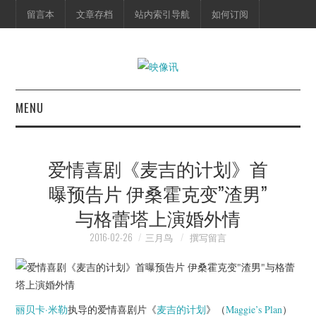
留言本
文章存档
站内索引导航
如何订阅
MENU
首页
爱情喜剧《麦吉的计划》首
映像快讯
曝预告片 伊桑霍克变”渣男”
与格蕾塔上演婚外情
预告片
2016-02-26
三月鸟
撰写留言
海报剧照
脱口秀
丽贝卡·米勒
执导的爱情喜剧片《
麦吉的计划
》（
Maggie’s Plan
）