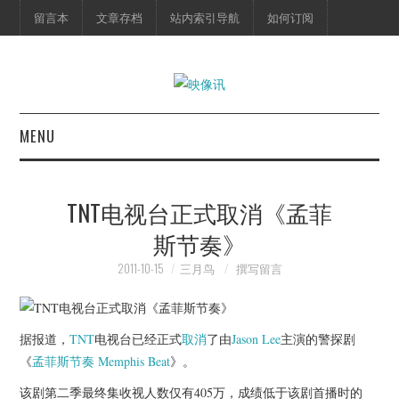
留言本
文章存档
站内索引导航
如何订阅
MENU
首页
TNT电视台正式取消《孟菲
映像快讯
斯节奏》
预告片
2011-10-15
三月鸟
撰写留言
海报剧照
据报道，
TNT
电视台已经正式
取消
了由
Jason Lee
主演的警探剧
脱口秀
《
孟菲斯节奏
Memphis Beat
》。
该剧第二季最终集收视人数仅有405万，成绩低于该剧首播时的