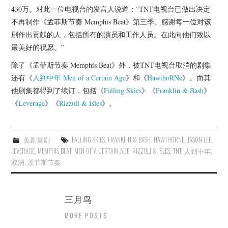
杂七杂八
430万。对此一位电视台的发言人说道：“TNT电视台已做出决定
不再制作《孟菲斯节奏 Memphis Beat》第三季。感谢每一位对该
美剧英剧
剧作出贡献的人，包括所有的演员和工作人员。在此向他们致以
最美好的祝愿。”
电影档期
除了《孟菲斯节奏 Memphis Beat》外，被TNT电视台取消的剧集
还有《
人到中年
Men of a Certain Age
》和《
HawthoRNe
》。而其
推荐电影
他剧集都得到了续订，包括《
Falling Skies
》《
Franklin & Bash
》
《
Leverage
》《
Rizzoli & Isles
》。
美剧英剧
FALLING SKIES
,
FRANKLIN & BASH
,
HAWTHORNE
,
JASON LEE
,
LEVERAGE
,
MEMPHIS BEAT
,
MEN OF A CERTAIN AGE
,
RIZZOLI & ISLES
,
TNT
,
人到中年
,
取消
,
孟菲斯节奏
三月鸟
MORE POSTS