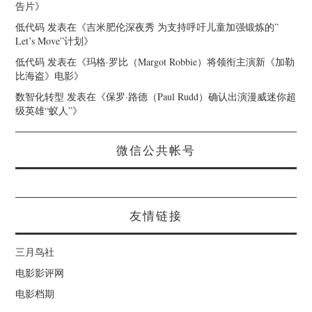
告片
》
低代码
发表在《
吉米肥伦深夜秀 为支持呼吁儿童加强锻炼的”
Let’s Move”计划
》
低代码
发表在《
玛格·罗比（Margot Robbie）将领衔主演新《加勒
比海盗》电影
》
数智化转型
发表在《
保罗·路德（Paul Rudd）确认出演漫威迷你超
级英雄“蚁人”
》
微信公共帐号
友情链接
三月鸟社
电影影评网
电影档期