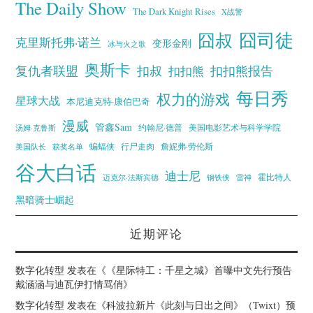
The Daily Show
The Dark Knight Rises
X战警
囧叔
囧司徒
克里斯托弗·诺兰
变形金刚
冰与火之歌
奥斯卡
复仇者联盟
扣叔
扣扣熊报告
扣扣熊
每日秀
权力的游戏
星球大战
本尼迪克特·康伯巴奇
漫威
管鑫Sam
汤姆·克鲁斯
约翰尼·德普
美国电影艺术与科学学院
蝙蝠侠
行尸走肉
美国队长
詹妮弗·劳伦斯
获奖名单
谷大白话
迪士尼
霍比特人
迈克尔·法斯宾德
钢铁侠
雷神
黑暗骑士崛起
近期评论
数字化转型
发表在《
《星际特工：千星之城》首曝中文先行预告
戴涵涵与迪瓦伊打情骂俏
》
数字化转型
发表在《
科波拉新片《此刻与日出之间》（Twixt）预