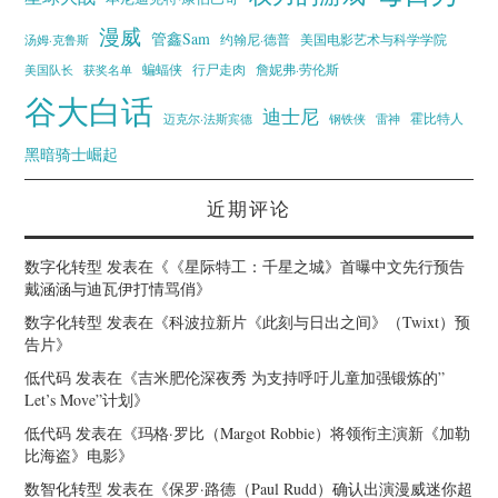
漫威
管鑫Sam
汤姆·克鲁斯
约翰尼·德普
美国电影艺术与科学学院
蝙蝠侠
行尸走肉
美国队长
詹妮弗·劳伦斯
获奖名单
谷大白话
迪士尼
霍比特人
迈克尔·法斯宾德
钢铁侠
雷神
黑暗骑士崛起
近期评论
数字化转型
发表在《
《星际特工：千星之城》首曝中文先行预告
戴涵涵与迪瓦伊打情骂俏
》
数字化转型
发表在《
科波拉新片《此刻与日出之间》（Twixt）预
告片
》
低代码
发表在《
吉米肥伦深夜秀 为支持呼吁儿童加强锻炼的”
Let’s Move”计划
》
低代码
发表在《
玛格·罗比（Margot Robbie）将领衔主演新《加勒
比海盗》电影
》
数智化转型
发表在《
保罗·路德（Paul Rudd）确认出演漫威迷你超