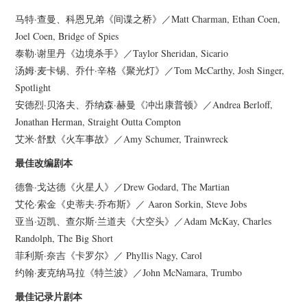
杂七杂八
马特·查曼、科恩兄弟《间谍之桥》／Matt Charman, Ethan Coen,
Joel Coen, Bridge of Spies
美剧英剧
泰勒·谢里丹《边境杀手》／Taylor Sheridan, Sicario
汤姆·麦卡锡、乔什·辛格《聚光灯》／Tom McCarthy, Josh Singer,
电影档期
Spotlight
安德烈·贝洛夫、乔纳森·赫曼《冲出康普顿》／Andrea Berloff,
推荐电影
Jonathan Herman, Straight Outta Compton
艾米·舒默《火车事故》／Amy Schumer, Trainwreck
最佳改编剧本
德鲁·戈达德《火星人》／Drew Godard, The Martian
艾伦·索金《史蒂夫·乔布斯》／ Aaron Sorkin, Steve Jobs
亚当·迈凯、查尔斯·兰道夫《大空头》／Adam McKay, Charles
Randolph, The Big Short
菲利斯·奈吉《卡罗尔》／ Phyllis Nagy, Carol
约翰·麦克纳马拉《特兰波》／John McNamara, Trumbo
最佳记录片剧本