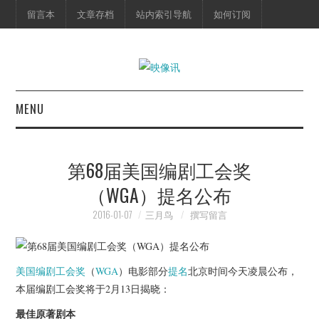
留言本
文章存档
站内索引导航
如何订阅
MENU
首页
第68届美国编剧工会奖
映像快讯
（WGA）提名公布
预告片
2016-01-07
三月鸟
撰写留言
海报剧照
美国编剧工会奖
（
WGA
）电影部分
提名
北京时间今天凌晨公布，
脱口秀
本届编剧工会奖将于2月13日揭晓：
最佳原著剧本