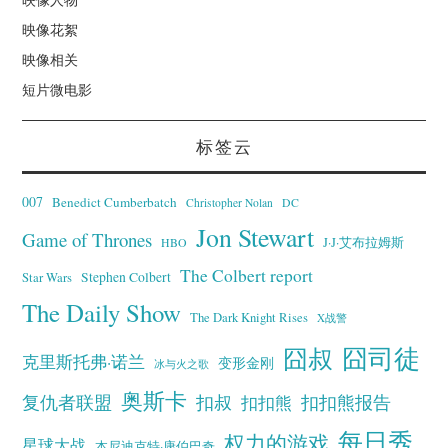
映像花絮
映像相关
短片微电影
标签云
007
Benedict Cumberbatch
Christopher Nolan
DC
Jon Stewart
Game of Thrones
J·J·艾布拉姆斯
HBO
The Colbert report
Stephen Colbert
Star Wars
The Daily Show
The Dark Knight Rises
X战警
囧叔
囧司徒
克里斯托弗·诺兰
变形金刚
冰与火之歌
奥斯卡
复仇者联盟
扣叔
扣扣熊报告
扣扣熊
每日秀
权力的游戏
星球大战
本尼迪克特·康伯巴奇