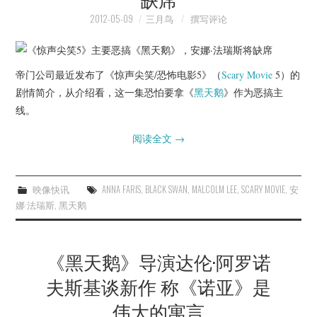
2012-05-09
三月鸟
撰写评论
帝门公司最近发布了《惊声尖笑/恐怖电影5》（
Scary Movie
5）的
剧情简介，从介绍看，这一集恐怕要拿《
黑天鹅
》作为恶搞主
线。
阅读全文
→
映像快讯
ANNA FARIS
,
BLACK SWAN
,
MALCOLM LEE
,
SCARY MOVIE
,
安
娜·法瑞斯
,
黑天鹅
《黑天鹅》导演达伦·阿罗诺
夫斯基谈新作 称《诺亚》是
伟大的寓言