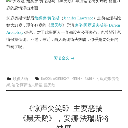
杂七杂八
美剧英剧
26岁奥斯卡影后
詹妮弗·劳伦斯
（
Jennifer Lawrence
）之前被爆与比
她大21岁，现年47岁的《
黑天鹅
》导演
达伦·阿罗诺夫斯基
(
Darren
电影档期
Aronofsky
)热恋，对于此事两人一直都没有公开表态，也希望让恋
情保持低调。不过，最近，两人高调街头热吻，似乎是要公开的
推荐电影
节奏了呢。
阅读全文
→
映像人物
DARREN ARONOFSKY
,
JENNIFER LAWRENCE
,
詹妮弗·劳伦
斯
,
达伦·阿罗诺夫斯基
,
黑天鹅
《惊声尖笑5》主要恶搞
《黑天鹅》，安娜·法瑞斯将
缺席