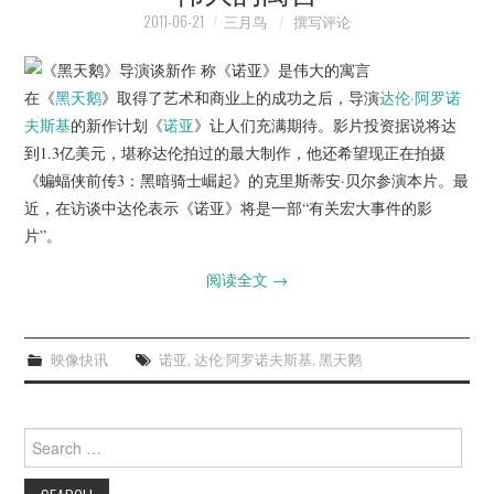
2011-06-21
三月鸟
撰写评论
在《
黑天鹅
》取得了艺术和商业上的成功之后，导演
达伦·阿罗诺
夫斯基
的新作计划《
诺亚
》让人们充满期待。影片投资据说将达
到1.3亿美元，堪称达伦拍过的最大制作，他还希望现正在拍摄
《蝙蝠侠前传3：黑暗骑士崛起》的克里斯蒂安·贝尔参演本片。最
近，在访谈中达伦表示《诺亚》将是一部“有关宏大事件的影
片”。
阅读全文
→
映像快讯
诺亚
,
达伦·阿罗诺夫斯基
,
黑天鹅
Search
for: