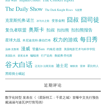
Stephen Colbert
Star Wars
The Daily Show
The Dark Knight Rises
X战警
囧叔
囧司徒
克里斯托弗·诺兰
变形金刚
冰与火之歌
奥斯卡
复仇者联盟
扣叔
扣扣熊报告
扣扣熊
每日秀
权力的游戏
星球大战
本尼迪克特·康伯巴奇
漫威
管鑫Sam
汤姆·克鲁斯
约翰尼·德普
美国电影艺术与科学学院
蝙蝠侠
行尸走肉
美国队长
詹妮弗·劳伦斯
获奖名单
谷大白话
迪士尼
霍比特人
迈克尔·法斯宾德
钢铁侠
雷神
黑暗骑士崛起
近期评论
数字化转型
发表在《
《星际特工：千星之城》首曝中文先行预告
戴涵涵与迪瓦伊打情骂俏
》