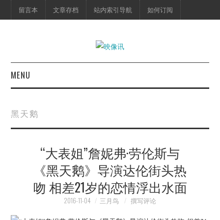
留言本
文章存档
站内索引导航
如何订阅
MENU
首页
黑天鹅
映像快讯
“大表姐”詹妮弗·劳伦斯与
预告片
《黑天鹅》导演达伦街头热
海报剧照
吻 相差21岁的恋情浮出水面
脱口秀
2016-11-04
三月鸟
撰写评论