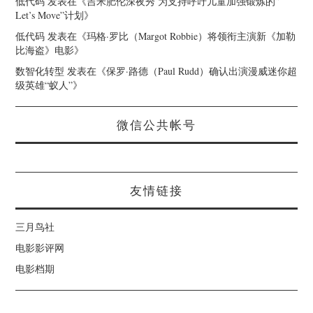
低代码
发表在《
吉米肥伦深夜秀 为支持呼吁儿童加强锻炼的”
Let’s Move”计划
》
低代码
发表在《
玛格·罗比（Margot Robbie）将领衔主演新《加勒
比海盗》电影
》
数智化转型
发表在《
保罗·路德（Paul Rudd）确认出演漫威迷你超
级英雄“蚁人”
》
微信公共帐号
友情链接
三月鸟社
电影影评网
电影档期