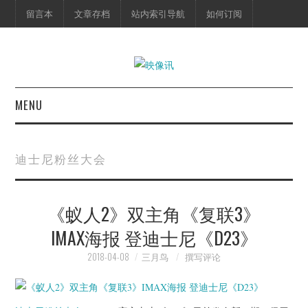
留言本
文章存档
站内索引导航
如何订阅
MENU
首页
迪士尼粉丝大会
映像快讯
《蚁人2》双主角《复联3》
预告片
IMAX海报 登迪士尼《D23》
海报剧照
2018-04-08
三月鸟
撰写评论
脱口秀