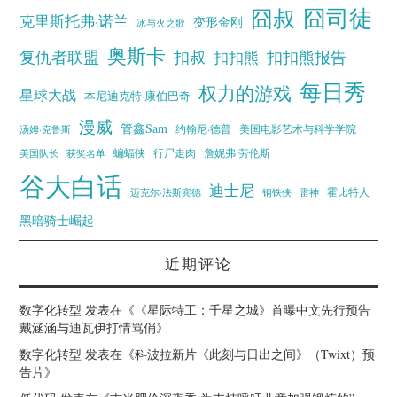
囧叔
囧司徒
克里斯托弗·诺兰
变形金刚
冰与火之歌
奥斯卡
复仇者联盟
扣叔
扣扣熊报告
扣扣熊
每日秀
权力的游戏
星球大战
本尼迪克特·康伯巴奇
漫威
管鑫Sam
汤姆·克鲁斯
约翰尼·德普
美国电影艺术与科学学院
蝙蝠侠
行尸走肉
美国队长
詹妮弗·劳伦斯
获奖名单
谷大白话
迪士尼
霍比特人
迈克尔·法斯宾德
钢铁侠
雷神
黑暗骑士崛起
近期评论
数字化转型
发表在《
《星际特工：千星之城》首曝中文先行预告
戴涵涵与迪瓦伊打情骂俏
》
数字化转型
发表在《
科波拉新片《此刻与日出之间》（Twixt）预
告片
》