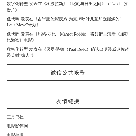
数字化转型
发表在《
科波拉新片《此刻与日出之间》（Twixt）预
告片
》
低代码
发表在《
吉米肥伦深夜秀 为支持呼吁儿童加强锻炼的”
Let’s Move”计划
》
低代码
发表在《
玛格·罗比（Margot Robbie）将领衔主演新《加勒
比海盗》电影
》
数智化转型
发表在《
保罗·路德（Paul Rudd）确认出演漫威迷你超
级英雄“蚁人”
》
微信公共帐号
友情链接
三月鸟社
电影影评网
电影档期