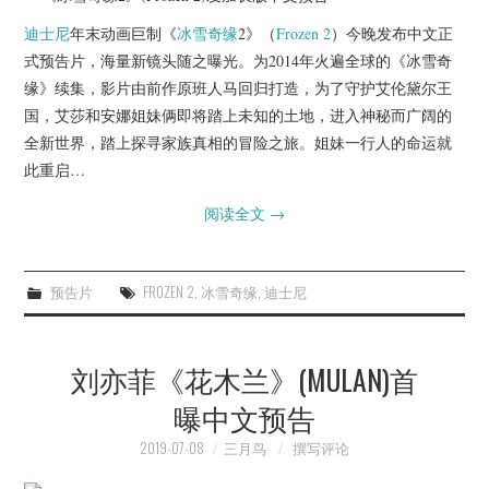
迪士尼
年末动画巨制《
冰雪奇缘
2》（
Frozen 2
）今晚发布中文正
式预告片，海量新镜头随之曝光。为2014年火遍全球的《冰雪奇
缘》续集，影片由前作原班人马回归打造，为了守护艾伦黛尔王
国，艾莎和安娜姐妹俩即将踏上未知的土地，进入神秘而广阔的
全新世界，踏上探寻家族真相的冒险之旅。姐妹一行人的命运就
此重启…
阅读全文
→
预告片
FROZEN 2
,
冰雪奇缘
,
迪士尼
刘亦菲《花木兰》(MULAN)首
曝中文预告
2019-07-08
三月鸟
撰写评论