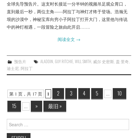
全球先导预告片。这支时长接近一分半钟的视频吊足观众胃口，
直到最后一秒，两位主角——阿拉丁与神灯才终于登场。浩瀚无
垠的沙漠中，神秘宝库向穷小子阿拉丁打开大门，这里他与传说
中的神灯相遇，一段冒险之旅由此开启…….
阅读全文
→
预告片
ALADDIN
,
GUY RITCHIE
,
WILL SMITH
,
威尔·史密斯
,
盖·里奇
,
迪士尼
,
阿拉丁
Post
2
3
4
5
10
1
第 1 页，共 17 页
...
navigation
15
»
最旧 »
...
Search
for: