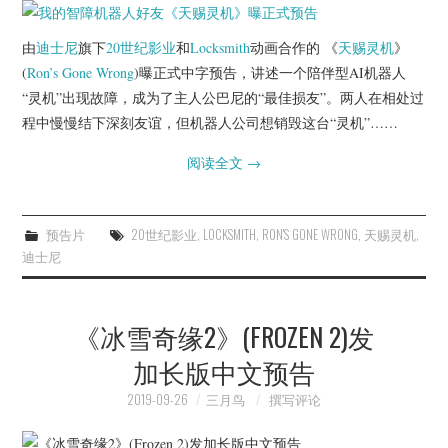
由
迪士尼
旗下
20世纪影业
和
Locksmith
动画合作的 《
天赐灵机
》
(
Ron’s Gone Wrong
)曝正式中字预告，讲述一个陪伴型AI机器人
“灵机”出现故障，成为了主人公巴尼的“最佳损友”。两人在相处过
程中慢慢结下深刻友谊，但机器人公司想销毁这台“灵机”……
阅读全文
→
预告片
20世纪影业
,
LOCKSMITH
,
RON'S GONE WRONG
,
天赐灵机
,
迪士尼
《冰雪奇缘2》(FROZEN 2)发
加长版中文预告
2019-09-26
三月鸟
撰写评论