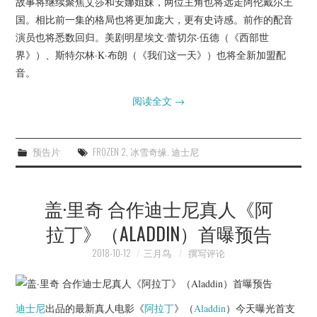
故事将继续聚焦艾莎和安娜姐妹，两位主角也将远走阿伦戴尔王
国。相比前一集的格局也将更加庞大，更有史诗感。前作的配音
演员也将悉数回归。美剧明星埃文·蕾切尔·伍德（《西部世
界》）、斯特尔林·K·布朗（《我们这一天》）也将全新加盟配
音。
阅读全文
→
预告片
FROZEN 2
,
冰雪奇缘
,
迪士尼
盖·里奇 合作迪士尼真人《阿
拉丁》（ALADDIN）首曝预告
2018-10-12
三月鸟
撰写评论
迪士尼
出品的最新真人电影《
阿拉丁
》（
Aladdin
）今天曝光首支