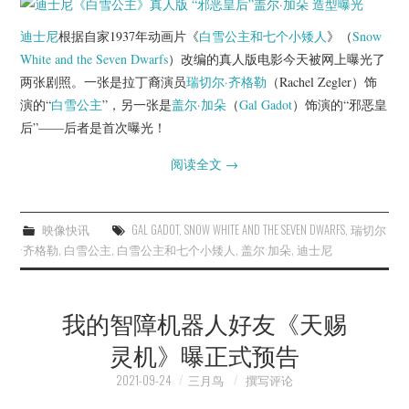
杂七杂八
迪士尼
根据自家1937年动画片《
白雪公主和七个小矮人
》（
Snow
美剧英剧
White and the Seven Dwarfs
）改编的真人版电影今天被网上曝光了
两张剧照。一张是拉丁裔演员
瑞切尔·齐格勒
（Rachel Zegler）饰
电影档期
演的“
白雪公主
”，另一张是
盖尔·加朵
（
Gal Gadot
）饰演的“邪恶皇
后”——后者是首次曝光！
推荐电影
阅读全文
→
映像快讯
GAL GADOT
,
SNOW WHITE AND THE SEVEN DWARFS
,
瑞切尔
·齐格勒
,
白雪公主
,
白雪公主和七个小矮人
,
盖尔·加朵
,
迪士尼
我的智障机器人好友《天赐
灵机》曝正式预告
2021-09-24
三月鸟
撰写评论