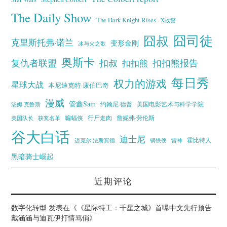
The Daily Show
The Dark Knight Rises
X战警
囧叔
囧司徒
克里斯托弗·诺兰
变形金刚
冰与火之歌
奥斯卡
复仇者联盟
扣叔
扣扣熊报告
扣扣熊
每日秀
权力的游戏
星球大战
本尼迪克特·康伯巴奇
漫威
管鑫Sam
汤姆·克鲁斯
约翰尼·德普
美国电影艺术与科学学院
蝙蝠侠
行尸走肉
美国队长
詹妮弗·劳伦斯
获奖名单
谷大白话
迪士尼
霍比特人
迈克尔·法斯宾德
钢铁侠
雷神
黑暗骑士崛起
近期评论
数字化转型
发表在《
《星际特工：千星之城》首曝中文先行预告
戴涵涵与迪瓦伊打情骂俏
》