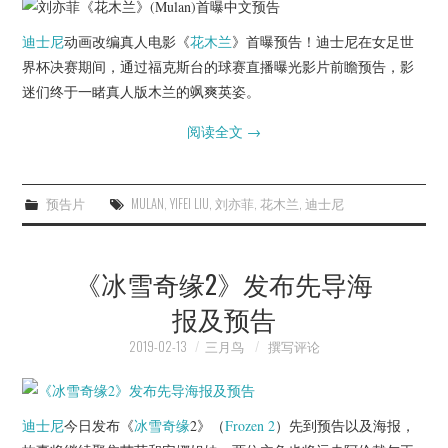
迪士尼
动画改编真人电影《
花木兰
》首曝预告！迪士尼在女足世
界杯决赛期间，通过福克斯台的球赛直播曝光影片前瞻预告，影
迷们终于一睹真人版木兰的飒爽英姿。
阅读全文
→
预告片
MULAN
,
YIFEI LIU
,
刘亦菲
,
花木兰
,
迪士尼
《冰雪奇缘2》发布先导海
报及预告
2019-02-13
三月鸟
撰写评论
迪士尼
今日发布《
冰雪奇缘
2》（
Frozen 2
）先到预告以及海报，