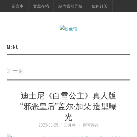
留言本
文章存档
站内索引导航
如何订阅
MENU
首页
迪士尼
映像快讯
迪士尼《白雪公主》真人版
预告片
“邪恶皇后”盖尔·加朵 造型曝
海报剧照
光
脱口秀
2023-08-29
三月鸟
撰写评论