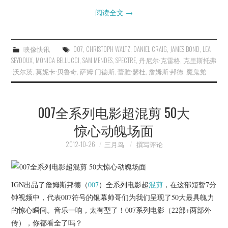
阅读全文
→
映像快讯
007
,
CHRISTOPH WALTZ
,
DANIEL CRAIG
,
JAMES BOND
,
LEA
SEYDOUX
,
MONICA BELLUCCI
,
SAM MENDES
,
SPECTRE
,
丹尼尔·克雷格
,
克里斯托弗
·沃尔茨
,
莫妮卡·贝鲁奇
,
萨姆·门德斯
,
蕾雅·瑟杜
,
詹姆斯·邦德
,
魔鬼党
007全系列电影超混剪 50大
惊心动魄场面
2012-10-26
三月鸟
撰写评论
IGN出品了詹姆斯邦德（
007
）全系列电影超
混剪
，在这部短暂7分
钟视频中，代表007符号的银幕帅哥们为我们呈现了50大最具魄力
的惊心瞬间。音乐一响，太有型了！007系列电影（22部+两部外
传），你都看全了吗？