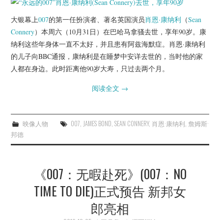
杂七杂八
大银幕上
007
的第一任扮演者、著名英国演员
肖恩·康纳利
（
Sean
美剧英剧
Connery
）本周六（10月31日）在巴哈马拿骚去世，享年90岁。康
纳利这些年身体一直不太好，并且患有阿兹海默症。肖恩·康纳利
电影档期
的儿子向BBC通报，康纳利是在睡梦中安详去世的，当时他的家
人都在身边。此时距离他90岁大寿，只过去两个月。
推荐电影
阅读全文
→
映像人物
007
,
JAMES BOND
,
SEAN CONNERY
,
肖恩·康纳利
,
詹姆斯·
邦德
《007：无暇赴死》(007：NO
TIME TO DIE)正式预告 新邦女
郎亮相