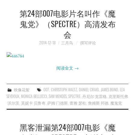
第24部007电影片名叫作《魔
鬼党》（SPECTRE）高清发布
会
2014-12-18
三月鸟
撰写评论
阅读全文
→
映像花絮
007
,
CHRISTOPH WALTZ
,
DANIEL CRAIG
,
JAMES BOND
,
LEA
SEYDOUX
,
MONICA BELLUCCI
,
SAM MENDES
,
SPECTRE
,
丹尼尔·克雷格
,
克里斯托弗
·沃尔茨
,
莫妮卡·贝鲁奇
,
萨姆·门德斯
,
蕾雅·瑟杜
,
詹姆斯·邦德
,
魔鬼党
黑客泄漏第24部007电影《魔