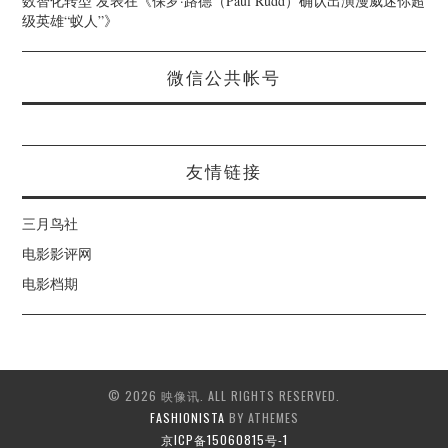
数智化转型
发表在《
保罗·路德（Paul Rudd）确认出演漫威迷你超
级英雄“蚁人”
》
微信公共帐号
友情链接
三月鸟社
电影影评网
电影档期
© 2026 映像讯. ALL RIGHTS RESERVED.
FASHIONISTA
BY ATHEMES
京ICP备15060815号-1