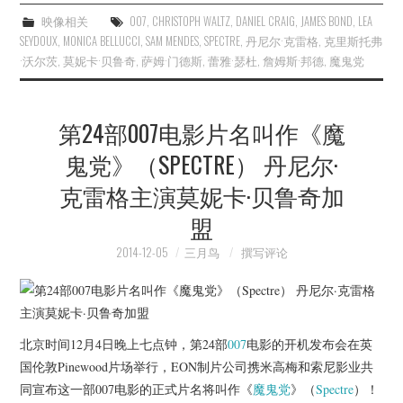
映像相关
007
,
CHRISTOPH WALTZ
,
DANIEL CRAIG
,
JAMES BOND
,
LEA
SEYDOUX
,
MONICA BELLUCCI
,
SAM MENDES
,
SPECTRE
,
丹尼尔·克雷格
,
克里斯托弗
·沃尔茨
,
莫妮卡·贝鲁奇
,
萨姆·门德斯
,
蕾雅·瑟杜
,
詹姆斯·邦德
,
魔鬼党
第24部007电影片名叫作《魔
鬼党》（SPECTRE） 丹尼尔·
克雷格主演莫妮卡·贝鲁奇加
盟
2014-12-05
三月鸟
撰写评论
北京时间12月4日晚上七点钟，第24部
007
电影的开机发布会在英
国伦敦Pinewood片场举行，EON制片公司携米高梅和索尼影业共
同宣布这一部007电影的正式片名将叫作《
魔鬼党
》（
Spectre
）！