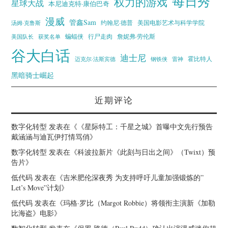
每日秀
权力的游戏
星球大战
本尼迪克特·康伯巴奇
漫威
管鑫Sam
汤姆·克鲁斯
约翰尼·德普
美国电影艺术与科学学院
蝙蝠侠
行尸走肉
美国队长
詹妮弗·劳伦斯
获奖名单
谷大白话
迪士尼
霍比特人
迈克尔·法斯宾德
钢铁侠
雷神
黑暗骑士崛起
近期评论
数字化转型
发表在《
《星际特工：千星之城》首曝中文先行预告
戴涵涵与迪瓦伊打情骂俏
》
数字化转型
发表在《
科波拉新片《此刻与日出之间》（Twixt）预
告片
》
低代码
发表在《
吉米肥伦深夜秀 为支持呼吁儿童加强锻炼的”
Let’s Move”计划
》
低代码
发表在《
玛格·罗比（Margot Robbie）将领衔主演新《加勒
比海盗》电影
》