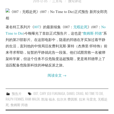
2019-12-05
三月鸟
撰写评论
著名特工系列片《
007
》的最新续集《007：
无暇赴死
》(007：
No
Time to Die
)今晚曝光了首款正式预告片，这也是“
詹姆斯·邦德
”系
列的第25部影片。在这部电影中，隐退的邦德在牙买加过着平静
的生活，直到他的中情局旧友费利克斯·莱特（杰弗里·怀特饰）前
来寻求帮助，短暂的平静就此告一段落。他们试图营救一名被绑
架科学家，但这个任务不仅危险度远超预期，更是将邦德带上了
追踪配备危险新科技的神秘反派之旅。
阅读全文
→
预告片
007
,
CARY JOJI FUKUNAGA
,
DANIEL CRAIG
,
NO TIME TO DIE
,
RALPH FIENNES
,
RAMI MALEK
,
凯瑞·福永
,
拉尔夫·费因斯
,
拉米·马雷克
,
无暇赴
死
,
詹姆斯·邦德