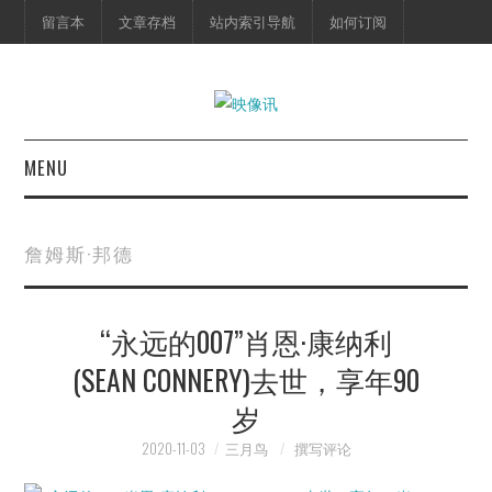
留言本
文章存档
站内索引导航
如何订阅
MENU
首页
詹姆斯·邦德
映像快讯
“永远的007”肖恩·康纳利
预告片
(SEAN CONNERY)去世，享年90
海报剧照
岁
脱口秀
2020-11-03
三月鸟
撰写评论