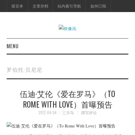
留言本
文章存档
站内索引导航
如何订阅
MENU
首页
罗伯托·贝尼尼
映像快讯
伍迪·艾伦《爱在罗马》（TO
预告片
ROME WITH LOVE）首曝预告
海报剧照
2012-04-04
三月鸟
撰写评论
脱口秀