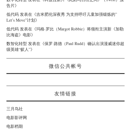
告片
》
低代码
发表在《
吉米肥伦深夜秀 为支持呼吁儿童加强锻炼的”
Let’s Move”计划
》
低代码
发表在《
玛格·罗比（Margot Robbie）将领衔主演新《加勒
比海盗》电影
》
数智化转型
发表在《
保罗·路德（Paul Rudd）确认出演漫威迷你超
级英雄“蚁人”
》
微信公共帐号
友情链接
三月鸟社
电影影评网
电影档期