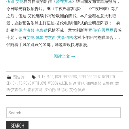
伍迪·艾伦
自导自演的新作《
爱在罗马
》继日前发布首款海报后，
杂七杂八
今日曝光首款预告片。继《午夜巴塞罗那》、《午夜巴黎》等片
之后，伍迪·艾伦继续书写给欧洲的情书。本片全程在意大利取
美剧英剧
景，这款预告依然主打伍迪·艾伦电影招牌式的全明星阵容：一身
红裙的
佩内洛普·克鲁兹
风情不减，意大利影帝
罗伯托·贝尼尼
喜感
电影档期
十足，还有
艾伦·佩姬
与
杰西·艾森伯格
这对小年轻的抢眼组合……
伴随着手风琴跳跃的琴键，洋溢着欢快与浪漫。
推荐电影
阅读全文
→
预告片
ELLEN PAGE
,
JESSE EISENBERG
,
PENELOPE CRUZ
,
ROBERTO
BENIGNI
,
TO ROME WITH LOVE
,
WOODY ALLEN
,
伍迪·艾伦
,
佩内洛普·克鲁兹
,
杰
西·艾森伯格
,
爱在罗马
,
罗伯托·贝尼尼
,
艾伦·佩姬
Search
for: