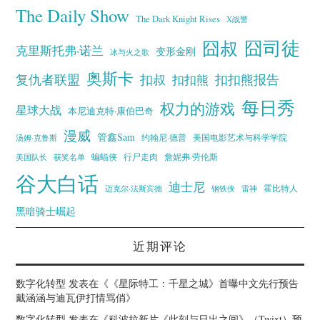
The Daily Show
The Dark Knight Rises
X战警
囧叔
囧司徒
克里斯托弗·诺兰
变形金刚
冰与火之歌
奥斯卡
复仇者联盟
扣叔
扣扣熊报告
扣扣熊
每日秀
权力的游戏
星球大战
本尼迪克特·康伯巴奇
漫威
管鑫Sam
汤姆·克鲁斯
约翰尼·德普
美国电影艺术与科学学院
蝙蝠侠
行尸走肉
美国队长
詹妮弗·劳伦斯
获奖名单
谷大白话
迪士尼
霍比特人
迈克尔·法斯宾德
钢铁侠
雷神
黑暗骑士崛起
近期评论
数字化转型
发表在《
《星际特工：千星之城》首曝中文先行预告
戴涵涵与迪瓦伊打情骂俏
》
数字化转型
发表在《
科波拉新片《此刻与日出之间》（Twixt）预