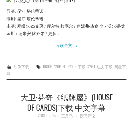
导演: 昆汀·塔伦蒂诺
编剧: 昆汀·塔伦蒂诺
主演: 塞缪尔·杰克逊 / 库尔特·拉塞尔 / 詹妮弗·杰森·李 / 沃尔顿·戈
金斯 / 德米安·比齐尔 / 更多…
阅读全文
→
映像下载
1080P
,
720P
,
BLURAY
,
BT下载
,
X264
,
磁力下载
,
网盘下
载
大卫·芬奇《纸牌屋》(HOUSE
OF CARDS)下载 中文字幕
2013-02-05
三月鸟
撰写评论