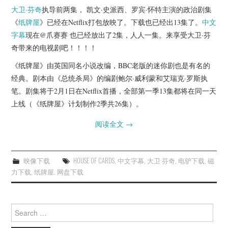
大卫·芬奇
执导前两集， 凯文·史派西、罗宾·怀特主演的政治剧集
《
纸牌屋
》已经在Netflix打包放映了。下载也已经出13集了。
中文
字幕
现在@爪赛赛 也已经放出了2集，人人一集。来享受大卫·芬
奇带来的电视剧吧！！！！
《纸牌屋》由英国同名小说改编，BBC老版的迷你剧也是有名的
经典。剧本由《总统杀局》的编剧鲍尔·威利蒙和艾瑞克·罗斯执
笔。剧集将于2月1日在Netflix首播，全部第一季13集都将在同一天
上线（《纸牌屋》计划制作2季共26集）。
阅读全文
→
映像下载
HOUSE OF CARDS
,
中文字幕
,
大卫·芬奇
,
电驴下载
,
磁
力下载
,
纸牌屋
,
网盘下载
Search
for: