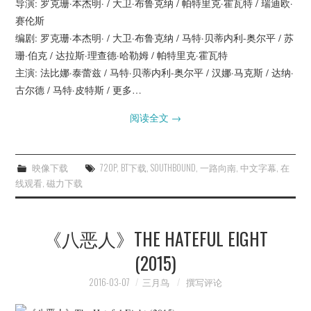
导演: 罗克珊·本杰明· / 大卫·布鲁克纳 / 帕特里克·霍瓦特 / 瑞迪欧·
杂七杂八
赛伦斯
编剧: 罗克珊·本杰明· / 大卫·布鲁克纳 / 马特·贝蒂内利-奥尔平 / 苏
美剧英剧
珊·伯克 / 达拉斯·理查德·哈勒姆 / 帕特里克·霍瓦特
主演: 法比娜·泰蕾兹 / 马特·贝蒂内利-奥尔平 / 汉娜·马克斯 / 达纳·
电影档期
古尔德 / 马特·皮特斯 / 更多…
推荐电影
阅读全文
→
映像下载
720P
,
BT下载
,
SOUTHBOUND
,
一路向南
,
中文字幕
,
在
线观看
,
磁力下载
《八恶人》THE HATEFUL EIGHT
(2015)
2016-03-07
三月鸟
撰写评论