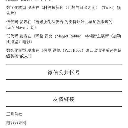
数字化转型
发表在《
科波拉新片《此刻与日出之间》（Twixt）预
告片
》
低代码
发表在《
吉米肥伦深夜秀 为支持呼吁儿童加强锻炼的”
Let’s Move”计划
》
低代码
发表在《
玛格·罗比（Margot Robbie）将领衔主演新《加勒
比海盗》电影
》
数智化转型
发表在《
保罗·路德（Paul Rudd）确认出演漫威迷你超
级英雄“蚁人”
》
微信公共帐号
友情链接
三月鸟社
电影影评网