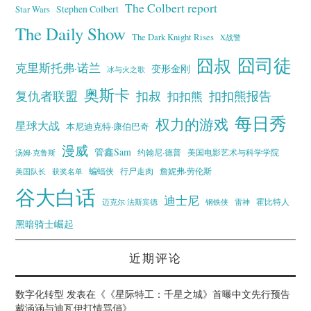
The Colbert report
Stephen Colbert
Star Wars
The Daily Show
The Dark Knight Rises
X战警
囧叔
囧司徒
克里斯托弗·诺兰
变形金刚
冰与火之歌
奥斯卡
复仇者联盟
扣叔
扣扣熊报告
扣扣熊
每日秀
权力的游戏
星球大战
本尼迪克特·康伯巴奇
漫威
管鑫Sam
汤姆·克鲁斯
约翰尼·德普
美国电影艺术与科学学院
蝙蝠侠
行尸走肉
美国队长
詹妮弗·劳伦斯
获奖名单
谷大白话
迪士尼
霍比特人
迈克尔·法斯宾德
钢铁侠
雷神
黑暗骑士崛起
近期评论
数字化转型
发表在《
《星际特工：千星之城》首曝中文先行预告
戴涵涵与迪瓦伊打情骂俏
》