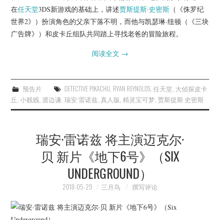
在
任天堂
3DS新游戏的基础上，讲述
贾斯提斯·史密斯
（《侏罗纪
世界2》）扮演角色的父亲下落不明，而他与凯瑟琳·纽顿（《三块
广告牌》）和皮卡丘组队共同踏上寻找老爸的冒险旅程。
阅读全文
→
预告片
DETECTIVE PIKACHU
,
RYAN REYNOLDS
,
任天堂
,
大侦探皮卡
丘
,
小贱贱
,
渡边谦
,
瑞安·雷诺兹
,
真人版
,
精灵宝可梦
,
贾斯提斯·史密斯
瑞安·雷诺兹 将主演迈克尔·
贝 新片《地下6号》（SIX
UNDERGROUND）
2018-05-29
三月鸟
撰写评论