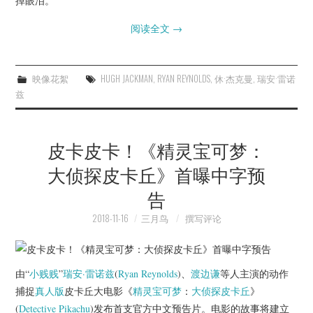
掉眼泪。
阅读全文
→
映像花絮
HUGH JACKMAN
,
RYAN REYNOLDS
,
休·杰克曼
,
瑞安·雷诺
兹
皮卡皮卡！《精灵宝可梦：
大侦探皮卡丘》首曝中字预
告
2018-11-16
三月鸟
撰写评论
由“
小贱贱
”
瑞安·雷诺兹
(
Ryan Reynolds
)、
渡边谦
等人主演的动作
捕捉
真人版
皮卡丘大电影《
精灵宝可梦
：
大侦探皮卡丘
》
(
Detective Pikachu
)发布首支官方中文预告片。电影的故事将建立