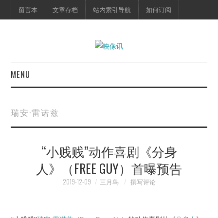
留言本
文章存档
站内索引导航
如何订阅
MENU
首页
瑞安·雷诺兹
映像快讯
“小贱贱”动作喜剧《分身
预告片
人》（FREE GUY）首曝预告
海报剧照
2019-12-09
三月鸟
撰写评论
脱口秀