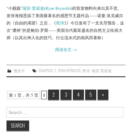
“小贱贱”
瑞安·雷诺兹
(
Ryan Reynolds
)的宣发物料向来出其不意。
发张海报恶搞了美国最著名的感恩节主题作品——诺曼·洛克威尔
的《自由的渴望》之后，《
死侍
2》今日发布了一支先导预告，这
次“遭殃”的是鲍伯·罗斯——美国当代最富盛名的自然主义绘画大
师（以其出神入化的技巧、行云流水式的画风而著称）
阅读全文
→
预告片
DEADPOOL 2
,
RYAN REYNOLDS
,
死侍
,
瑞安·雷诺兹
Post
2
3
4
5
»
1
第 1 页，共 5 页
navigation
Search
for: