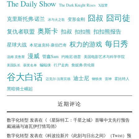
The Daily Show
The Dark Knight Rises
X战警
囧叔
囧司徒
克里斯托弗·诺兰
变形金刚
冰与火之歌
奥斯卡
复仇者联盟
扣叔
扣扣熊报告
扣扣熊
每日秀
权力的游戏
星球大战
本尼迪克特·康伯巴奇
漫威
管鑫Sam
汤姆·克鲁斯
约翰尼·德普
美国电影艺术与科学学院
蝙蝠侠
行尸走肉
美国队长
詹妮弗·劳伦斯
获奖名单
谷大白话
迪士尼
霍比特人
迈克尔·法斯宾德
钢铁侠
雷神
黑暗骑士崛起
近期评论
数字化转型
发表在《
《星际特工：千星之城》首曝中文先行预告
戴涵涵与迪瓦伊打情骂俏
》
数字化转型
发表在《
科波拉新片《此刻与日出之间》（Twixt）预