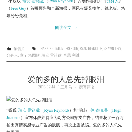
“小贱贱”
瑞安·雷诺兹
（
Ryan Reynolds
）的动作喜剧片《
分身人
》
杂七杂八
（
Free Guy
）首曝预告和全新海报，画风火爆又搞笑。钱老板、塔
导纷纷亮相。
美剧英剧
阅读全文
→
电影档期
推荐电影
预告片
CHANNING TATUM
,
FREE GUY
,
RYAN REYNOLDS
,
SHAWN LEVY
,
分身人
,
查宁·塔图姆
,
瑞安·雷诺兹
,
肖恩·利维
爱的多的人总先掉眼泪
2019-02-14
三月鸟
撰写评论
“贱贱”
瑞安·雷诺兹
（
Ryan Reynolds
）和“狼叔”
休·杰克曼
（
Hugh
Jackman
）宣布休战并答应为对方公司拍支广告，结果花了一百万
拍出真情实感专业广告的贱贱，再次上当被骗。爱的多的人总先