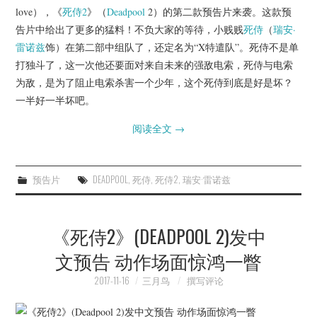
love），《
死侍2
》（
Deadpool
2）的第二款预告片来袭。这款预
告片中给出了更多的猛料！不负大家的等待，小贱贱
死侍
（
瑞安·
雷诺兹
饰）在第二部中组队了，还定名为“X特遣队”。死侍不是单
打独斗了，这一次他还要面对来自未来的强敌电索，死侍与电索
为敌，是为了阻止电索杀害一个少年，这个死侍到底是好是坏？
一半好一半坏吧。
阅读全文
→
预告片
DEADPOOL
,
死侍
,
死侍2
,
瑞安·雷诺兹
《死侍2》(DEADPOOL 2)发中
文预告 动作场面惊鸿一瞥
2017-11-16
三月鸟
撰写评论