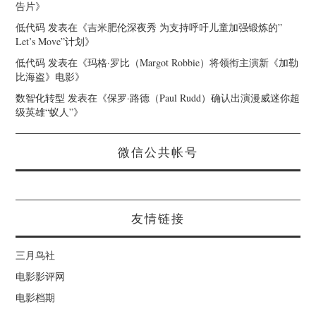
告片
》
低代码
发表在《
吉米肥伦深夜秀 为支持呼吁儿童加强锻炼的”
Let’s Move”计划
》
低代码
发表在《
玛格·罗比（Margot Robbie）将领衔主演新《加勒
比海盗》电影
》
数智化转型
发表在《
保罗·路德（Paul Rudd）确认出演漫威迷你超
级英雄“蚁人”
》
微信公共帐号
友情链接
三月鸟社
电影影评网
电影档期