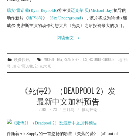
瑞安·雷诺兹
(
Ryan Reynolds
)将主演
迈克尔·贝
(
Michael Bay
)执导的
动作新片《
地下6号
》（
Six Underground
），该片将成为Netflix继
威尔·史密斯主演的动作幻想大片《光灵》之后投资最大的项目。
阅读全文
→
映像快讯
MICHAEL BAY
,
RYAN REYNOLDS
,
SIX UNDERGROUND
,
地下6
号
,
瑞安·雷诺兹
,
迈克尔·贝
《死侍2》（DEADPOOL 2）发
最新中文加料预告
2018-03-23
三月鸟
撰写评论
伴随着Air Supply的一首悠扬的歌曲《失落的爱》（all out of