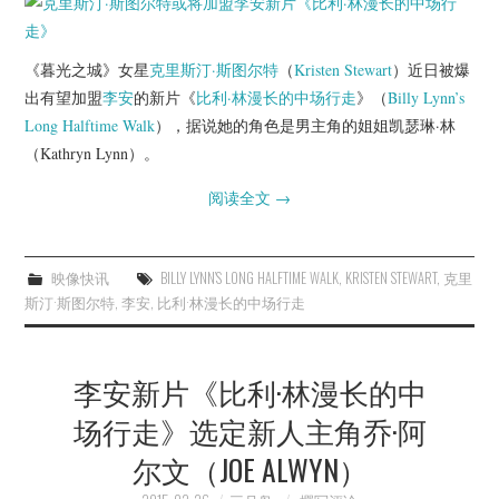
杂七杂八
美剧英剧
《暮光之城》女星
克里斯汀·斯图尔特
（
Kristen Stewart
）近日被爆
出有望加盟
李安
的新片《
比利·林漫长的中场行走
》（
Billy Lynn’s
电影档期
Long Halftime Walk
），据说她的角色是男主角的姐姐凯瑟琳·林
（Kathryn Lynn）。
推荐电影
阅读全文
→
映像快讯
BILLY LYNN’S LONG HALFTIME WALK
,
KRISTEN STEWART
,
克里
斯汀·斯图尔特
,
李安
,
比利·林漫长的中场行走
李安新片《比利·林漫长的中
场行走》选定新人主角乔·阿
尔文（JOE ALWYN）