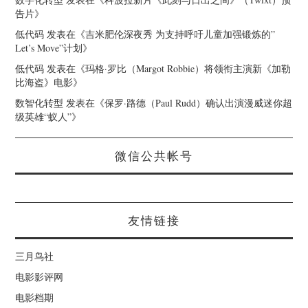
告片
》
低代码
发表在《
吉米肥伦深夜秀 为支持呼吁儿童加强锻炼的”
Let’s Move”计划
》
低代码
发表在《
玛格·罗比（Margot Robbie）将领衔主演新《加勒
比海盗》电影
》
数智化转型
发表在《
保罗·路德（Paul Rudd）确认出演漫威迷你超
级英雄“蚁人”
》
微信公共帐号
友情链接
三月鸟社
电影影评网
电影档期