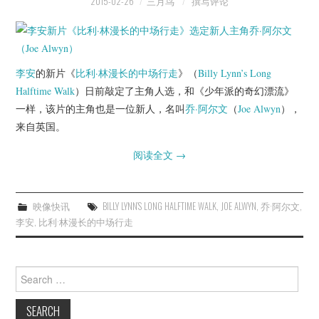
2015-02-26
三月鸟
撰写评论
李安
的新片《
比利·林漫长的中场行走
》（
Billy Lynn’s Long
Halftime Walk
）日前敲定了主角人选，和《少年派的奇幻漂流》
一样，该片的主角也是一位新人，名叫
乔·阿尔文
（
Joe Alwyn
），
来自英国。
阅读全文
→
映像快讯
BILLY LYNN’S LONG HALFTIME WALK
,
JOE ALWYN
,
乔·阿尔文
,
李安
,
比利·林漫长的中场行走
Search
for: