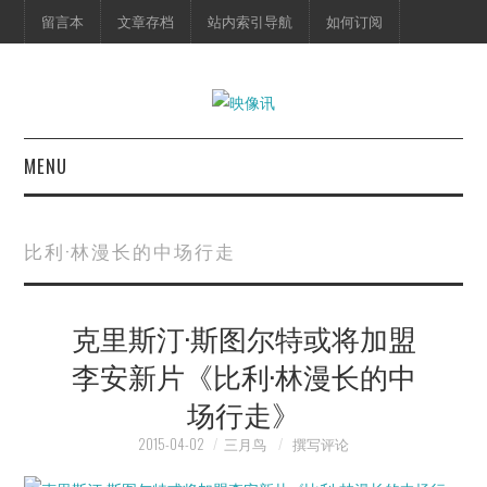
留言本
文章存档
站内索引导航
如何订阅
MENU
首页
比利·林漫长的中场行走
映像快讯
克里斯汀·斯图尔特或将加盟
预告片
李安新片《比利·林漫长的中
海报剧照
场行走》
脱口秀
2015-04-02
三月鸟
撰写评论