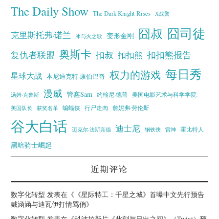
The Daily Show
The Dark Knight Rises
X战警
囧叔
囧司徒
克里斯托弗·诺兰
变形金刚
冰与火之歌
奥斯卡
复仇者联盟
扣叔
扣扣熊报告
扣扣熊
每日秀
权力的游戏
星球大战
本尼迪克特·康伯巴奇
漫威
管鑫Sam
汤姆·克鲁斯
约翰尼·德普
美国电影艺术与科学学院
蝙蝠侠
行尸走肉
美国队长
詹妮弗·劳伦斯
获奖名单
谷大白话
迪士尼
霍比特人
迈克尔·法斯宾德
钢铁侠
雷神
黑暗骑士崛起
近期评论
数字化转型
发表在《
《星际特工：千星之城》首曝中文先行预告
戴涵涵与迪瓦伊打情骂俏
》
数字化转型
发表在《
科波拉新片《此刻与日出之间》（Twixt）预