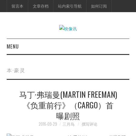
留言本
文章存档
站内索引导航
如何订阅
MENU
首页
本·豪灵
映像快讯
马丁·弗瑞曼(MARTIN FREEMAN)
预告片
《负重前行》（CARGO）首
海报剧照
曝剧照
脱口秀
2016-09-29
三月鸟
撰写评论