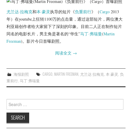
杂七杂八
尤兰达·拉梅克
和
本·豪灵
执导的短片《
负重前行
》（
Cargo
2013
美剧英剧
年）在youtube上狂转1100万的点击量，通过这部短片，两位澳大
利亚籍创作者给大家留下了深刻的印象。目前二人正在制作短片
电影档期
同名的电影长片，男主角是著名的“华生”
马丁·弗瑞曼
(
Martin
Freeman
)。影片今日首曝剧照。
推荐电影
阅读全文
→
海报剧照
CARGO
,
MARTIN FREEMAN
,
尤兰达·拉梅克
,
本·豪灵
,
负
重前行
,
马丁·弗瑞曼
Search
for: