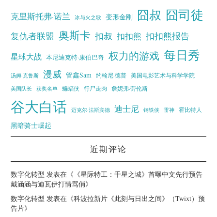
囧叔
囧司徒
克里斯托弗·诺兰
变形金刚
冰与火之歌
奥斯卡
复仇者联盟
扣叔
扣扣熊报告
扣扣熊
每日秀
权力的游戏
星球大战
本尼迪克特·康伯巴奇
漫威
管鑫Sam
汤姆·克鲁斯
约翰尼·德普
美国电影艺术与科学学院
蝙蝠侠
行尸走肉
美国队长
詹妮弗·劳伦斯
获奖名单
谷大白话
迪士尼
霍比特人
迈克尔·法斯宾德
钢铁侠
雷神
黑暗骑士崛起
近期评论
数字化转型
发表在《
《星际特工：千星之城》首曝中文先行预告
戴涵涵与迪瓦伊打情骂俏
》
数字化转型
发表在《
科波拉新片《此刻与日出之间》（Twixt）预
告片
》