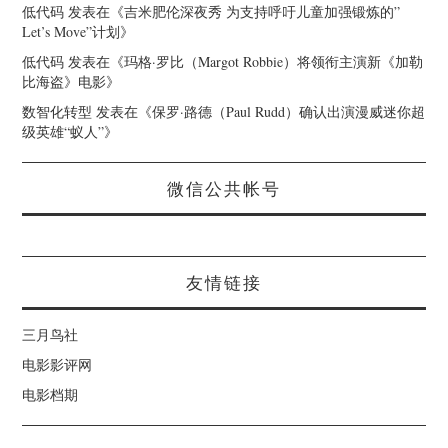
低代码
发表在《
吉米肥伦深夜秀 为支持呼吁儿童加强锻炼的”
Let’s Move”计划
》
低代码
发表在《
玛格·罗比（Margot Robbie）将领衔主演新《加勒
比海盗》电影
》
数智化转型
发表在《
保罗·路德（Paul Rudd）确认出演漫威迷你超
级英雄“蚁人”
》
微信公共帐号
友情链接
三月鸟社
电影影评网
电影档期