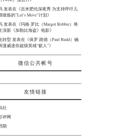
码
发表在《
吉米肥伦深夜秀 为支持呼吁儿
锻炼的”Let’s Move”计划
》
码
发表在《
玛格·罗比（Margot Robbie）将
主演新《加勒比海盗》电影
》
化转型
发表在《
保罗·路德（Paul Rudd）确
演漫威迷你超级英雄“蚁人”
》
微信公共帐号
友情链接
鸟社
影评网
档期