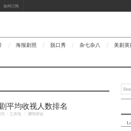
如何订阅
片
海报剧照
脱口秀
杂七杂八
美剧英
Searc
for:
季美剧平均收视人数排名
-29
三月鸟
撰写评论
Lo