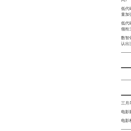
低代
童加强
低代
领衔
数智
认出
三月
电影
电影