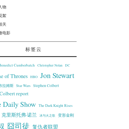
人物
花絮
相关
微电影
标签云
Benedict Cumberbatch
Christopher Nolan
DC
Jon Stewart
e of Thrones
HBO
·艾布拉姆斯
Stephen Colbert
Star Wars
Colbert report
e Daily Show
The Dark Knight Rises
克里斯托弗·诺兰
变形金刚
冰与火之歌
叔
囧司徒
复仇者联盟