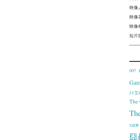
映像
映像
映像
短片
007
Gam
J·J
The 
Th
X战警
囧