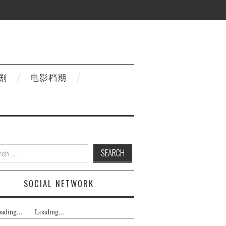
剧
电影档期
h
SOCIAL NETWORK
ading...
Loading...