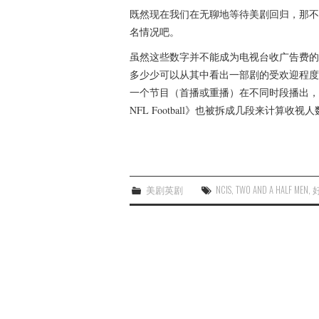
既然现在我们在无聊地等待美剧回归，那不妨
名情况吧。
虽然这些数字并不能成为电视台收广告费的
多少少可以从其中看出一部剧的受欢迎程度
一个节目（首播或重播）在不同时段播出，则
NFL Football》也被拆成几段来计算
美剧英剧
NCIS
,
TWO AND A HALF MEN
,