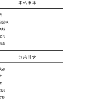
本站推荐
店
站捐款
商城
空间
地图
分类目录
快讯
片
秀
剧照
英剧