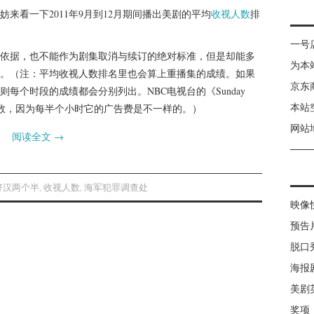
来看一下2011年9月到12月期间播出美剧的平均
收视人数
排
一号
依据，也不能作为剧集取消与续订的绝对标准，但是却能多
为本
。（注：平均收视人数排名里也会算上重播集的成绩。如果
京东
每个时段的成绩都会分别列出。NBC电视台的《Sunday
本站
收视人数，因为每半个小时它的广告费是不一样的。）
网站
阅读全文
→
好汉两个半
,
收视人数
,
海军犯罪调查处
映像
预告
脱口
海报
美剧
奖项