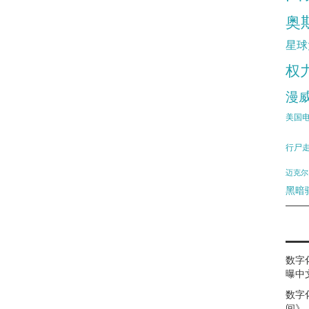
奥
星球
权
漫
美国
行尸
迈克尔
黑暗
数字
曝中
数字
间》（