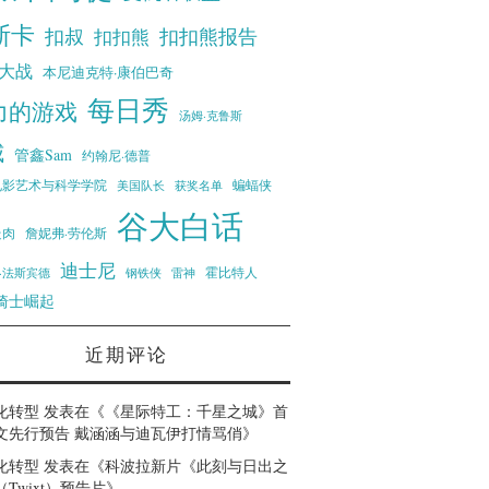
斯卡
扣叔
扣扣熊报告
扣扣熊
大战
本尼迪克特·康伯巴奇
每日秀
力的游戏
汤姆·克鲁斯
威
管鑫Sam
约翰尼·德普
蝙蝠侠
电影艺术与科学学院
美国队长
获奖名单
谷大白话
走肉
詹妮弗·劳伦斯
迪士尼
霍比特人
·法斯宾德
钢铁侠
雷神
骑士崛起
近期评论
化转型
发表在《
《星际特工：千星之城》首
文先行预告 戴涵涵与迪瓦伊打情骂俏
》
化转型
发表在《
科波拉新片《此刻与日出之
Twixt）预告片
》