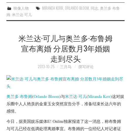
映像人物
MIRANDA KERR
,
ORLANDO BLOOM
,
同志
,
奥兰多·布鲁
姆
,
米兰达·可儿
米兰达·可儿与奥兰多·布鲁姆
宣布离婚 分居数月3年婚姻
走到尽头
2013-10-25
三月鸟
撰写评论
奥兰多·布鲁姆
(
Orlando Bloom
)与
米兰达·可儿
(
Miranda Kerr
)这对娱
乐圈中人人艳羡的金童玉女突然宣告分手，准备结束长达六年的
感情。
今日，据美国娱乐媒体E! Online独家报道了这一消息，称布鲁姆
与可儿已经在低调处理离婚事宜。布鲁姆的一位经纪人对记者证