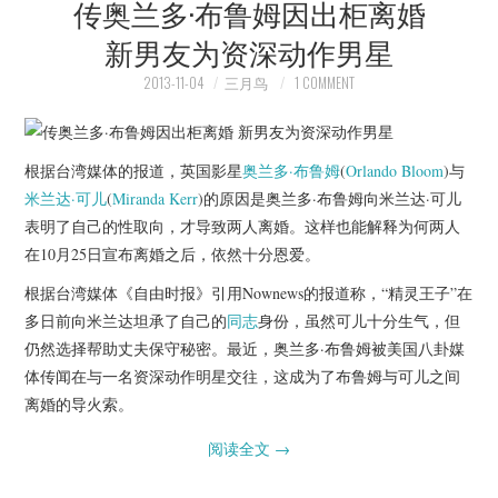
传奥兰多·布鲁姆因出柜离婚
新男友为资深动作男星
2013-11-04
三月鸟
1 COMMENT
根据台湾媒体的报道，英国影星
奥兰多·布鲁姆
(
Orlando Bloom
)与
米兰达·可儿
(
Miranda Kerr
)的原因是奥兰多·布鲁姆向米兰达·可儿
表明了自己的性取向，才导致两人离婚。这样也能解释为何两人
在10月25日宣布离婚之后，依然十分恩爱。
根据台湾媒体《自由时报》引用Nownews的报道称，“精灵王子”在
多日前向米兰达坦承了自己的
同志
身份，虽然可儿十分生气，但
仍然选择帮助丈夫保守秘密。最近，奥兰多·布鲁姆被美国八卦媒
体传闻在与一名资深动作明星交往，这成为了布鲁姆与可儿之间
离婚的导火索。
阅读全文
→