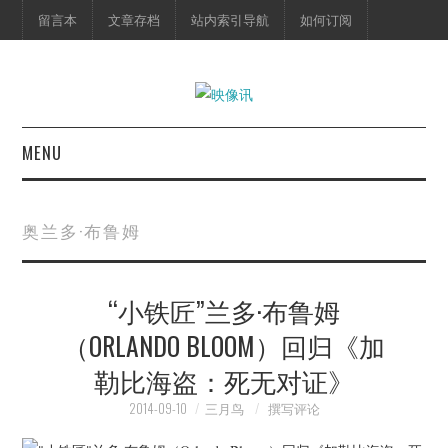
留言本
文章存档
站内索引导航
如何订阅
MENU
首页
奥兰多·布鲁姆
映像快讯
“小铁匠”兰多·布鲁姆
预告片
（ORLANDO BLOOM）回归《加
海报剧照
勒比海盗：死无对证》
脱口秀
2014-09-10
三月鸟
撰写评论