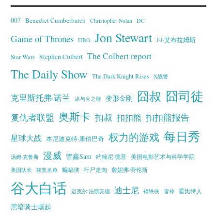
007
Benedict Cumberbatch
Christopher Nolan
DC
Jon Stewart
Game of Thrones
J·J·艾布拉姆斯
HBO
The Colbert report
Stephen Colbert
Star Wars
The Daily Show
The Dark Knight Rises
X战警
囧叔
囧司徒
克里斯托弗·诺兰
变形金刚
冰与火之歌
奥斯卡
复仇者联盟
扣叔
扣扣熊报告
扣扣熊
每日秀
权力的游戏
星球大战
本尼迪克特·康伯巴奇
漫威
管鑫Sam
汤姆·克鲁斯
约翰尼·德普
美国电影艺术与科学学院
蝙蝠侠
行尸走肉
美国队长
詹妮弗·劳伦斯
获奖名单
谷大白话
迪士尼
霍比特人
迈克尔·法斯宾德
钢铁侠
雷神
黑暗骑士崛起