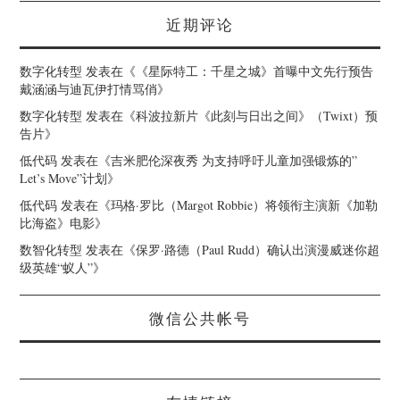
近期评论
数字化转型
发表在《
《星际特工：千星之城》首曝中文先行预告
戴涵涵与迪瓦伊打情骂俏
》
数字化转型
发表在《
科波拉新片《此刻与日出之间》（Twixt）预
告片
》
低代码
发表在《
吉米肥伦深夜秀 为支持呼吁儿童加强锻炼的”
Let’s Move”计划
》
低代码
发表在《
玛格·罗比（Margot Robbie）将领衔主演新《加勒
比海盗》电影
》
数智化转型
发表在《
保罗·路德（Paul Rudd）确认出演漫威迷你超
级英雄“蚁人”
》
微信公共帐号