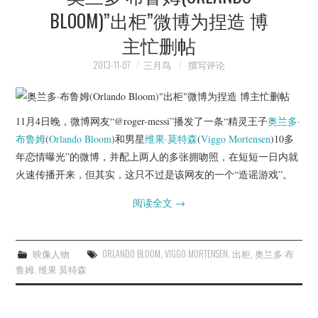
BLOOM)”出柜”微博为捏造 博
主忙删帖
2013-11-07
三月鸟
撰写评论
11月4日晚，微博网友“@roger-messi”播发了一条“精灵王子
奥兰多·
布鲁姆
(
Orlando Bloom
)和男星
维果·莫特森
(
Viggo Mortensen
)10多
年恋情曝光”的微博，并配上两人的多张拥吻照，在短短一日内就
火速传播开来，但其实，这只不过是该网友的一个“造谣游戏”。
阅读全文
→
映像人物
ORLANDO BLOOM
,
VIGGO MORTENSEN
,
出柜
,
奥兰多·布
鲁姆
,
维果·莫特森