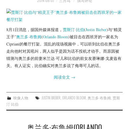
2014-08-01
三月鸟
撰写评论
8月1日消息，据国外媒体报道，
贾斯汀·比伯
(
Justin Bieber
)与“精灵
王子”
奥兰多·布鲁姆
(
Orlando Bloom
)被目击在西班牙的一家名为
Cipriani的餐厅打架。混乱的现场视频中，可以听到比伯在奥兰多
走向他时对其吼叫，两人似乎是因为话不投机才动手。而原因被
猜测与奥兰多的前妻米兰达·可儿和比伯的前女友赛琳娜·戈麦兹有
关。有人证实，比伯确实对奥兰多说了侮辱可儿的话。
阅读全文
→
映像人物
JUSTIN BIEBER
,
ORLANDO BLOOM
,
奥兰多·布鲁姆
,
贾斯
汀·比伯
奥兰多·布鲁姆(ORLANDO