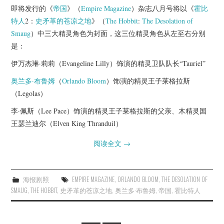
即将发行的《
帝国
》（
Empire Magazine
）杂志八月号将以《
霍比
特人
2：
史矛革的苍凉之地
》（
The Hobbit
:
The Desolation of
Smaug
）中三大精灵角色为封面，这三位精灵角色从左至右分别
是：
伊万杰琳·莉莉（Evangeline Lilly）饰演的精灵卫队队长“Tauriel”
奥兰多·布鲁姆
（
Orlando Bloom
）饰演的精灵王子莱格拉斯
（Legolas）
李·佩斯（Lee Pace）饰演的精灵王子莱格拉斯的父亲、木精灵国
王瑟兰迪尔（Elven King Thranduil）
阅读全文
→
海报剧照
EMPIRE MAGAZINE
,
ORLANDO BLOOM
,
THE DESOLATION OF
SMAUG
,
THE HOBBIT
,
史矛革的苍凉之地
,
奥兰多·布鲁姆
,
帝国
,
霍比特人