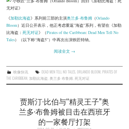
杂七杂八
美剧英剧
《
加勒比海盗
》系列前三部的主演
奥兰多·布鲁姆
（
Orlando
Bloom
）近日公开表示，他正考虑重返”海盗”系列，有望在《加勒
电影档期
比海盗：
死无对证
》（
Pirates of the Caribbean
:
Dead Men Tell No
Tales
）（以下称“海盗5”）中再次出演铁匠特纳。
推荐电影
阅读全文
→
映像快讯
DEAD MEN TELL NO TALES
,
ORLANDO BLOOM
,
PIRATES OF
THE CARIBBEAN
,
加勒比海盗
,
奥兰多·布鲁姆
,
死无对证
贾斯汀·比伯与“精灵王子”奥
兰多·布鲁姆被目击在西班牙
的一家餐厅打架