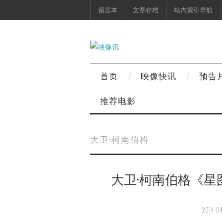
留言本
文章存档
站内索引导航
首页
映像快讯
预告
推荐电影
大卫·柯南伯格
大卫·柯南伯格《星
2014-04