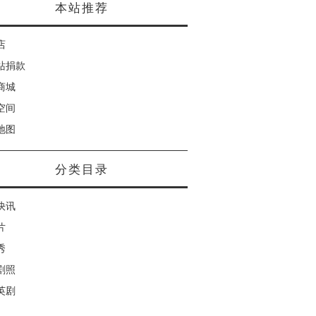
本站推荐
店
站捐款
商城
空间
地图
分类目录
快讯
片
秀
剧照
英剧