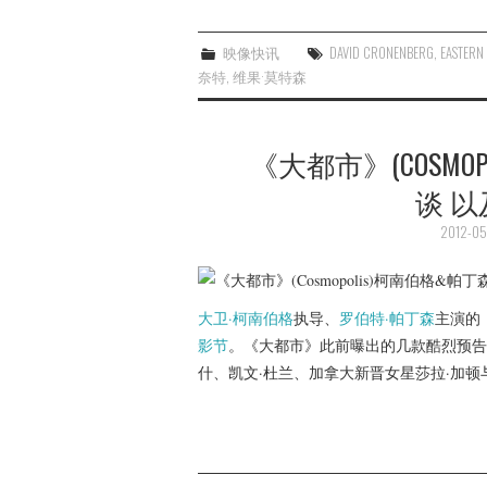
映像快讯
DAVID CRONENBERG
,
EASTERN
奈特
,
维果·莫特森
《大都市》(COSMO
谈 
2012-05
大卫·柯南伯格
执导、
罗伯特·帕丁森
主演的
影节
。《大都市》此前曝出的几款酷烈预告
什、凯文·杜兰、加拿大新晋女星莎拉·加顿