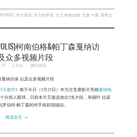
 PROMISES
,
东方承诺
,
东方的承诺
,
大卫·柯南伯格
,
文森·卡索
,
斯蒂文·
POLIS)柯南伯格&帕丁森戛纳访
以及众多视频片段
-25
三月鸟
撰写评论
《
大都市
》将于今日（5月25日）作为主竞赛影片亮相
戛纳电
十分抓人眼球，日前本片又接连放出5支片段，朱丽叶·比诺
与罗伯特·帕丁森的对手戏初现端倪。
阅读全文
→