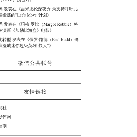
码
发表在《
吉米肥伦深夜秀 为支持呼吁儿
锻炼的”Let’s Move”计划
》
码
发表在《
玛格·罗比（Margot Robbie）将
主演新《加勒比海盗》电影
》
化转型
发表在《
保罗·路德（Paul Rudd）确
演漫威迷你超级英雄“蚁人”
》
微信公共帐号
友情链接
鸟社
影评网
档期