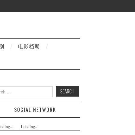
剧
电影档期
h
SOCIAL NETWORK
ading...
Loading...