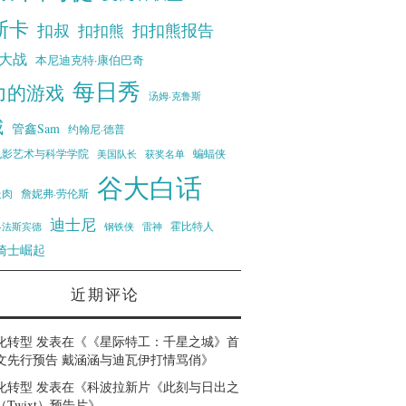
斯卡
扣叔
扣扣熊报告
扣扣熊
大战
本尼迪克特·康伯巴奇
每日秀
力的游戏
汤姆·克鲁斯
威
管鑫Sam
约翰尼·德普
蝙蝠侠
电影艺术与科学学院
美国队长
获奖名单
谷大白话
走肉
詹妮弗·劳伦斯
迪士尼
霍比特人
·法斯宾德
钢铁侠
雷神
骑士崛起
近期评论
化转型
发表在《
《星际特工：千星之城》首
文先行预告 戴涵涵与迪瓦伊打情骂俏
》
化转型
发表在《
科波拉新片《此刻与日出之
Twixt）预告片
》