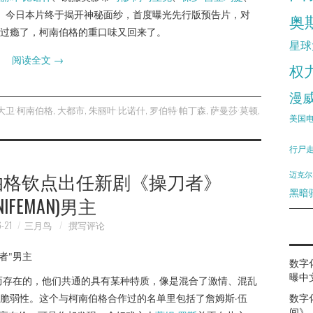
顿。今日本片终于揭开神秘面纱，首度曝光先行版预告片，对
奥
过瘾了，柯南伯格的重口味又回来了。
星球
阅读全文
→
权
漫
大卫·柯南伯格
,
大都市
,
朱丽叶·比诺什
,
罗伯特·帕丁森
,
萨曼莎·莫顿
,
美国
行尸
伯格钦点出任新剧《操刀者》
迈克尔
黑暗
NIFEMAN)男主
-21
三月鸟
撰写评论
数字
曝中
而存在的，他们共通的具有某种特质，像是混合了激情、混乱
脆弱性。这个与柯南伯格合作过的名单里包括了詹姆斯·伍
数字
间》（