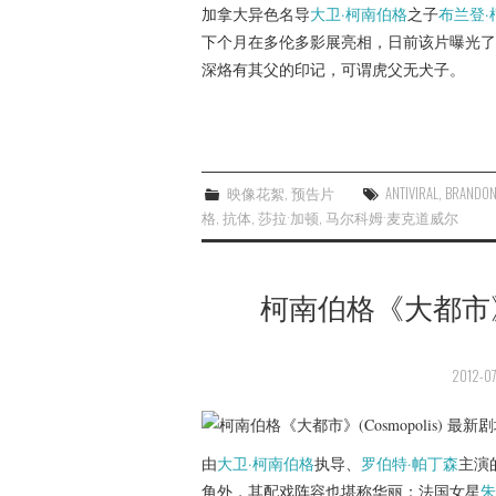
加拿大异色名导
大卫·柯南伯格
之子
布兰登·
下个月在多伦多影展亮相，日前该片曝光了
深烙有其父的印记，可谓虎父无犬子。
映像花絮
,
预告片
ANTIVIRAL
,
BRANDON
格
,
抗体
,
莎拉·加顿
,
马尔科姆·麦克道威尔
柯南伯格《大都市》(C
2012-07
由
大卫·柯南伯格
执导、
罗伯特·帕丁森
主演
角外，其配戏阵容也堪称华丽：法国女星
朱