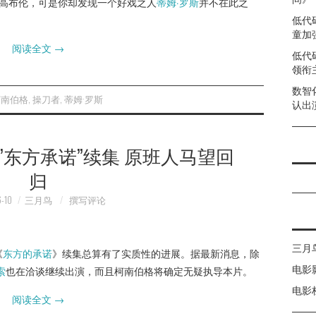
·高布伦，可是你却发现一个好戏之人
蒂姆·罗斯
并不在此之
低代
童加强
阅读全文
→
低代
领衔
数智
柯南伯格
,
操刀者
,
蒂姆·罗斯
认出
”东方承诺”续集 原班人马望回
归
-10
三月鸟
撰写评论
三月
《
东方的承诺
》续集总算有了实质性的进展。据最新消息，除
电影
索
也在洽谈继续出演，而且柯南伯格将确定无疑执导本片。
电影
阅读全文
→