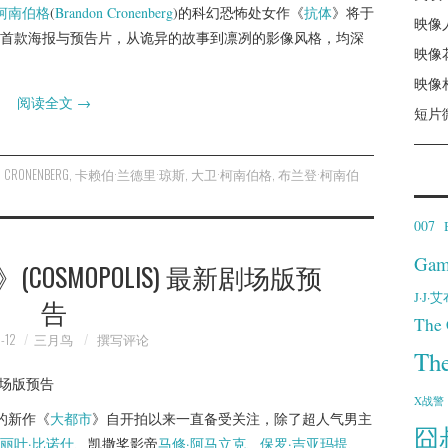
柯南伯格
(
Brandon Cronenberg
)的科幻恐怖处女作《
抗体
》将于
映像
首款海报与预告片，从诡异的故事到凛冽的影像风格，均深
映像
映像
阅读全文
→
短片
 CRONENBERG
,
卡赖伯·兰德里·琼斯
,
大卫·柯南伯格
,
布兰登·柯南伯
007
Gam
OSMOPOLIS) 最新剧场版预
J·J
告
The 
-12
三月鸟
撰写评论
Th
X战警
的新作《
大都市
》自开拍以来一直备受关注，除了超人气男主
囧
丽叶·比诺什
、凯撒奖影帝
马修·阿马立克
、
保罗·吉亚玛提
、