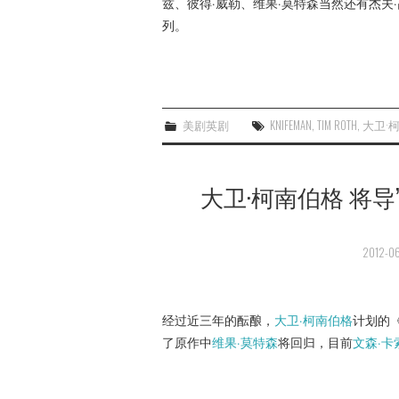
兹、彼得·威勒、维果·莫特森当然还有杰夫
列。
美剧英剧
KNIFEMAN
,
TIM ROTH
,
大卫·
大卫·柯南伯格 将导
2012-06
经过近三年的酝酿，
大卫·柯南伯格
计划的
了原作中
维果·莫特森
将回归，目前
文森·卡