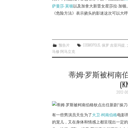
萨曼莎·莫顿
以及加拿大新晋女星莎拉·加
《危险方法》表示挠头的影迷这次可以大呼
预告片
COSMOPOLIS
,
保罗·吉亚玛提
,
马修·阿马立克
蒂姆·罗斯被柯南
(K
2012-06
有一些男演员天生为了
大卫·柯南伯格
电影
的宠儿，又在身体和情感上都呈现出一定的