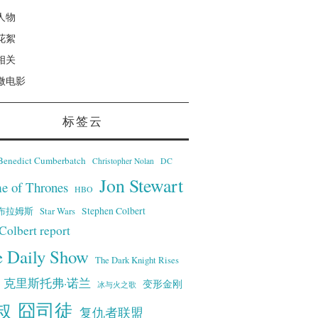
人物
花絮
相关
微电影
标签云
Benedict Cumberbatch
Christopher Nolan
DC
Jon Stewart
e of Thrones
HBO
·艾布拉姆斯
Stephen Colbert
Star Wars
Colbert report
e Daily Show
The Dark Knight Rises
克里斯托弗·诺兰
变形金刚
冰与火之歌
叔
囧司徒
复仇者联盟