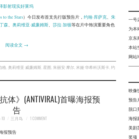
 to the Stars
）今日发布首支先行版预告片，
约翰·库萨克
、
朱
一号
帕丁森
、
奥莉维亚·威廉姆斯
、
莎拉·加顿
等在片中饰演重要角色
为本
京东
阅读全文
→
本站
网站
伯格
,
奥莉维亚·威廉姆斯
,
星图
,
朱丽安·摩尔
,
米娅·华希科沃斯卡
,
约
映像
》(ANTIVIRAL)首曝海报预
预告
告
脱口
-10
三月鸟
1 COMMENT
海报
美剧
奖项