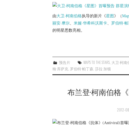
由
大卫·柯南伯格
执导的新片《
星图
》（
Maps
丽安·摩尔
、
米娅·华希科沃斯卡
、
罗伯特·
的明星悉数亮相。
预告片
MAPS TO THE STARS
,
大卫·柯南
翰·库萨克
,
罗伯特·帕丁森
,
莎拉·加顿
布兰登·柯南伯格《抗体
2012-08