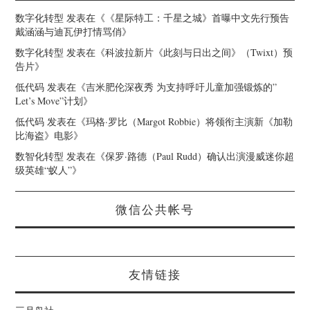
数字化转型
发表在《
《星际特工：千星之城》首曝中文先行预告
戴涵涵与迪瓦伊打情骂俏
》
数字化转型
发表在《
科波拉新片《此刻与日出之间》（Twixt）预
告片
》
低代码
发表在《
吉米肥伦深夜秀 为支持呼吁儿童加强锻炼的”
Let’s Move”计划
》
低代码
发表在《
玛格·罗比（Margot Robbie）将领衔主演新《加勒
比海盗》电影
》
数智化转型
发表在《
保罗·路德（Paul Rudd）确认出演漫威迷你超
级英雄“蚁人”
》
微信公共帐号
友情链接