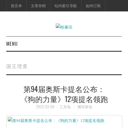
留言本
文章存档
站内索引导航
如何订阅
MENU
首页
国王理查
映像快讯
第94届奥斯卡提名公布：
预告片
《狗的力量》12项提名领跑
海报剧照
2022-02-09
三月鸟
撰写评论
脱口秀