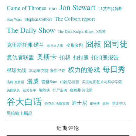
Jon Stewart
Game of Thrones
J·J·艾布拉姆斯
HBO
The Colbert report
Stephen Colbert
Star Wars
The Daily Show
The Dark Knight Rises
X战警
囧叔
囧司徒
克里斯托弗·诺兰
变形金刚
冰与火之歌
奥斯卡
复仇者联盟
扣叔
扣扣熊报告
扣扣熊
每日秀
权力的游戏
星球大战
本尼迪克特·康伯巴奇
漫威
管鑫Sam
汤姆·克鲁斯
约翰尼·德普
美国电影艺术与科学学院
蝙蝠侠
行尸走肉
美国队长
詹妮弗·劳伦斯
获奖名单
谷大白话
迪士尼
霍比特人
迈克尔·法斯宾德
钢铁侠
雷神
黑暗骑士崛起
近期评论