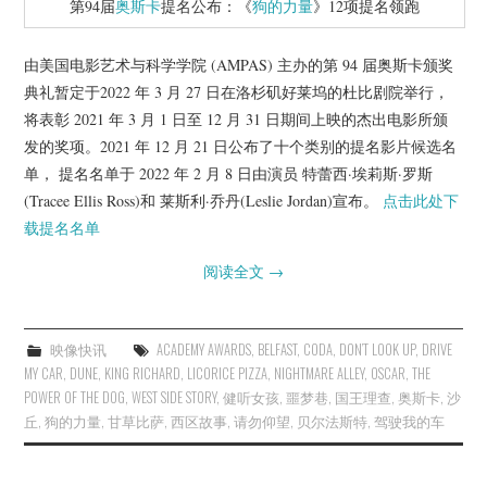
第94届
奥斯卡
提名公布：《
狗的力量
》12项提名领跑
杂七杂八
美剧英剧
由美国电影艺术与科学学院 (AMPAS) 主办的第 94 届奥斯卡颁奖
典礼暂定于2022 年 3 月 27 日在洛杉矶好莱坞的杜比剧院举行，
电影档期
将表彰 2021 年 3 月 1 日至 12 月 31 日期间上映的杰出电影所颁
发的奖项。2021 年 12 月 21 日公布了十个类别的提名影片候选名
单， 提名名单于 2022 年 2 月 8 日由演员 特蕾西·埃莉斯·罗斯
推荐电影
(Tracee Ellis Ross)和 莱斯利·乔丹(Leslie Jordan)宣布。
点击此处下
载提名名单
阅读全文
→
映像快讯
ACADEMY AWARDS
,
BELFAST
,
CODA
,
DON’T LOOK UP
,
DRIVE
MY CAR
,
DUNE
,
KING RICHARD
,
LICORICE PIZZA
,
NIGHTMARE ALLEY
,
OSCAR
,
THE
POWER OF THE DOG
,
WEST SIDE STORY
,
健听女孩
,
噩梦巷
,
国王理查
,
奥斯卡
,
沙
丘
,
狗的力量
,
甘草比萨
,
西区故事
,
请勿仰望
,
贝尔法斯特
,
驾驶我的车