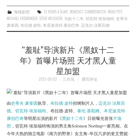
海报剧照
12 YEARS A SLAVE
,
BENEDICT CUMBERBATCH
,
BRAD PITT
,
MICHAEL FASSBENDER
,
STEVE MCQUEEN
,
为奴十二年
,
切瓦特·埃加福特
,
史蒂夫·
麦奎因
,
布拉德·皮特
,
本尼迪克特·康伯巴奇
,
迈克尔·法斯宾德
“羞耻”导演新片《黑奴十二
年》首曝片场照 天才黑人童
星加盟
2012-08-02
三月鸟
撰写评论
由
史蒂夫·麦奎因
执导、
布拉德·皮特
担纲制片人，
迈克尔·法斯宾
德
、
切瓦特·埃加福特
、布拉德·皮特、
泰伦·基勒姆
、
本尼迪克特·
康伯巴奇
等明星出演的影片《
黑奴十二年
》日前曝光首张
片场
照
，切瓦特·埃加福特饰演的男主角Solomon Northup一家亮相。在
今年大热的独立电影《南方的野兽》女主角–年仅六岁的奎文赞妮·