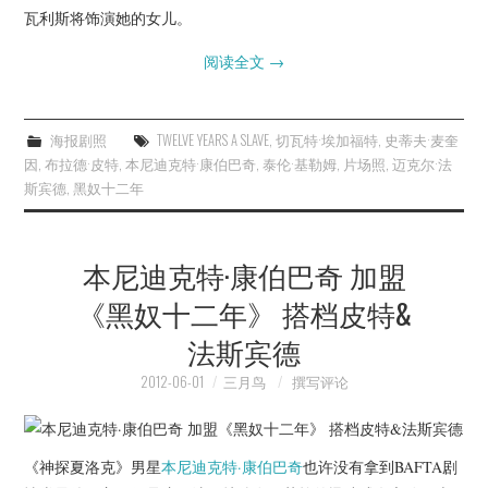
瓦利斯将饰演她的女儿。
阅读全文
→
海报剧照
TWELVE YEARS A SLAVE
,
切瓦特·埃加福特
,
史蒂夫·麦奎
因
,
布拉德·皮特
,
本尼迪克特·康伯巴奇
,
泰伦·基勒姆
,
片场照
,
迈克尔·法
斯宾德
,
黑奴十二年
本尼迪克特·康伯巴奇 加盟
《黑奴十二年》 搭档皮特&
法斯宾德
2012-06-01
三月鸟
撰写评论
《神探夏洛克》男星
本尼迪克特·康伯巴奇
也许没有拿到BAFTA剧