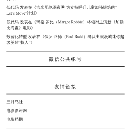
低代码
发表在《
吉米肥伦深夜秀 为支持呼吁儿童加强锻炼的”
Let’s Move”计划
》
低代码
发表在《
玛格·罗比（Margot Robbie）将领衔主演新《加勒
比海盗》电影
》
数智化转型
发表在《
保罗·路德（Paul Rudd）确认出演漫威迷你超
级英雄“蚁人”
》
微信公共帐号
友情链接
三月鸟社
电影影评网
电影档期