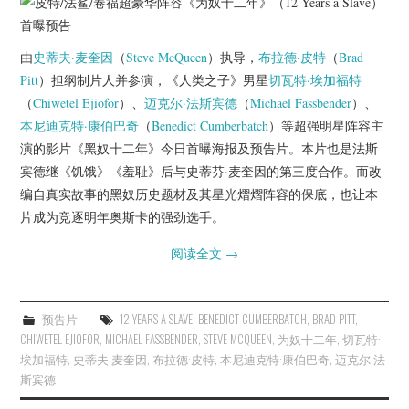
杂七杂八
美剧英剧
由
史蒂夫·麦奎因
（
Steve McQueen
）执导，
布拉德·皮特
（
Brad
Pitt
）担纲制片人并参演，《人类之子》男星
切瓦特·埃加福特
电影档期
（
Chiwetel Ejiofor
）、
迈克尔·法斯宾德
（
Michael Fassbender
）、
本尼迪克特·康伯巴奇
（
Benedict Cumberbatch
）等超强明星阵容主
推荐电影
演的影片《黑奴十二年》今日首曝海报及预告片。本片也是法斯
宾德继《饥饿》《羞耻》后与史蒂芬·麦奎因的第三度合作。而改
编自真实故事的黑奴历史题材及其星光熠熠阵容的保底，也让本
片成为竞逐明年奥斯卡的强劲选手。
阅读全文
→
预告片
12 YEARS A SLAVE
,
BENEDICT CUMBERBATCH
,
BRAD PITT
,
CHIWETEL EJIOFOR
,
MICHAEL FASSBENDER
,
STEVE MCQUEEN
,
为奴十二年
,
切瓦特·
埃加福特
,
史蒂夫·麦奎因
,
布拉德·皮特
,
本尼迪克特·康伯巴奇
,
迈克尔·法
斯宾德