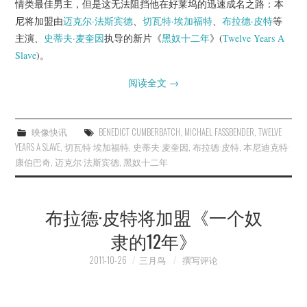
情类最佳男主，但是这无法阻挡他在好莱坞的迅速成名之路：本
尼将加盟由
迈克尔·法斯宾德
、
切瓦特·埃加福特
、
布拉德·皮特
等
主演、
史蒂夫·麦奎因
执导的新片《
黑奴十二年
》(
Twelve Years A
Slave
)。
阅读全文
→
映像快讯
BENEDICT CUMBERBATCH
,
MICHAEL FASSBENDER
,
TWELVE
YEARS A SLAVE
,
切瓦特·埃加福特
,
史蒂夫·麦奎因
,
布拉德·皮特
,
本尼迪克特·
康伯巴奇
,
迈克尔·法斯宾德
,
黑奴十二年
布拉德·皮特将加盟《一个奴
隶的12年》
2011-10-26
三月鸟
撰写评论