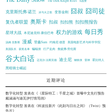
The Dark Knight Rises
X战警
囧叔
囧司徒
克里斯托弗·诺兰
变形金刚
冰与火之歌
奥斯卡
复仇者联盟
扣叔
扣扣熊报告
扣扣熊
每日秀
权力的游戏
星球大战
本尼迪克特·康伯巴奇
漫威
管鑫Sam
汤姆·克鲁斯
约翰尼·德普
美国电影艺术与科学学院
蝙蝠侠
行尸走肉
美国队长
詹妮弗·劳伦斯
获奖名单
谷大白话
迪士尼
霍比特人
迈克尔·法斯宾德
钢铁侠
雷神
黑暗骑士崛起
近期评论
数字化转型
发表在《
《星际特工：千星之城》首曝中文先行预告
戴涵涵与迪瓦伊打情骂俏
》
数字化转型
发表在《
科波拉新片《此刻与日出之间》（Twixt）预
告片
》