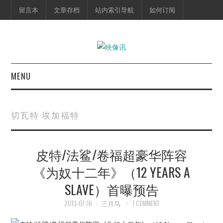
留言本
文章存档
站内索引导航
如何订阅
MENU
首页
切瓦特·埃加福特
映像快讯
皮特/法鲨/卷福超豪华阵容
预告片
《为奴十二年》（12 YEARS A
海报剧照
SLAVE）首曝预告
脱口秀
2013-07-16
三月鸟
1 COMMENT