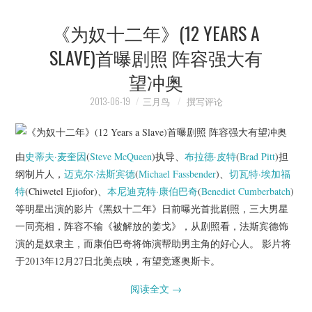
《为奴十二年》(12 YEARS A
SLAVE)首曝剧照 阵容强大有
望冲奥
2013-06-19
三月鸟
撰写评论
由
史蒂夫·麦奎因
(
Steve McQueen
)执导、
布拉德·皮特
(
Brad Pitt
)担
纲制片人，
迈克尔·法斯宾德
(
Michael Fassbender
)、
切瓦特·埃加福
特
(Chiwetel Ejiofor)、
本尼迪克特·康伯巴奇
(
Benedict Cumberbatch
)
等明星出演的影片《黑奴十二年》日前曝光首批剧照，三大男星
一同亮相，阵容不输《被解放的姜戈》，从剧照看，法斯宾德饰
演的是奴隶主，而康伯巴奇将饰演帮助男主角的好心人。 影片将
于2013年12月27日北美点映，有望竞逐奥斯卡。
阅读全文
→