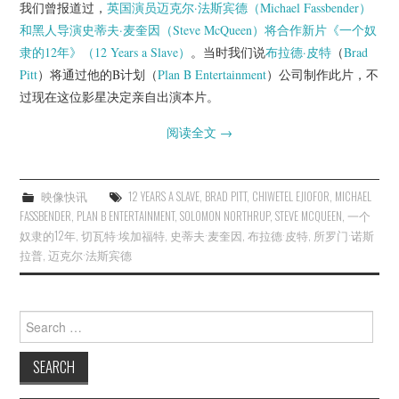
我们曾报道过，
英国演员迈克尔·法斯宾德（Michael Fassbender）
和黑人导演史蒂夫·麦奎因（Steve McQueen）将合作新片《一个奴
隶的12年》（12 Years a Slave）
。当时我们说
布拉德·皮特
（
Brad
Pitt
）将通过他的B计划（
Plan B Entertainment
）公司制作此片，不
过现在这位影星决定亲自出演本片。
阅读全文
→
映像快讯
12 YEARS A SLAVE
,
BRAD PITT
,
CHIWETEL EJIOFOR
,
MICHAEL
FASSBENDER
,
PLAN B ENTERTAINMENT
,
SOLOMON NORTHRUP
,
STEVE MCQUEEN
,
一个
奴隶的12年
,
切瓦特·埃加福特
,
史蒂夫·麦奎因
,
布拉德·皮特
,
所罗门·诺斯
拉普
,
迈克尔·法斯宾德
Search
for: