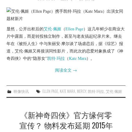
杂七杂八
美剧英剧
显然，公开出柜后的
艾伦·佩姬
（
Ellen Page
）这几年鲜少在商业大
电影档期
片中露面，而是转投独立制作，甚至与老友搞起纪录片来。继去
年在《被拒人生》中与朱丽安·摩尔谈了场虐恋后，据《综艺》报
推荐电影
道，艾伦·佩姬又将接演同性影片，而此次的恋爱对象换成了《神
奇四侠》中的“隐形女”
凯特·玛拉
（
Kate Mara
）。
阅读全文
→
映像快讯
ELLEN PAGE
,
KATE MARA
,
MERCY
,
凯特·玛拉
,
艾伦·佩姬
《新神奇四侠》官方缘何零
宣传？ 物料发布延期 2015年