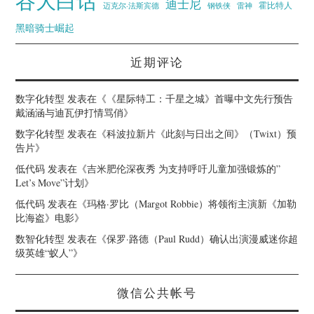
谷大白话
迪士尼
霍比特人
迈克尔·法斯宾德
钢铁侠
雷神
黑暗骑士崛起
近期评论
数字化转型
发表在《
《星际特工：千星之城》首曝中文先行预告
戴涵涵与迪瓦伊打情骂俏
》
数字化转型
发表在《
科波拉新片《此刻与日出之间》（Twixt）预
告片
》
低代码
发表在《
吉米肥伦深夜秀 为支持呼吁儿童加强锻炼的”
Let’s Move”计划
》
低代码
发表在《
玛格·罗比（Margot Robbie）将领衔主演新《加勒
比海盗》电影
》
数智化转型
发表在《
保罗·路德（Paul Rudd）确认出演漫威迷你超
级英雄“蚁人”
》
微信公共帐号