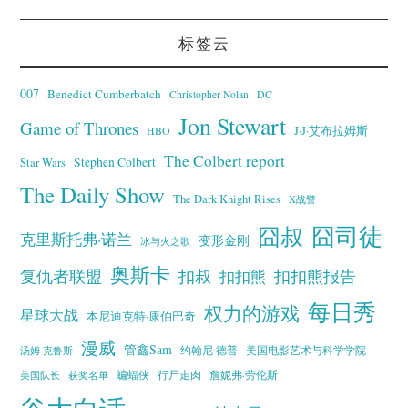
标签云
007
Benedict Cumberbatch
Christopher Nolan
DC
Jon Stewart
Game of Thrones
J·J·艾布拉姆斯
HBO
The Colbert report
Stephen Colbert
Star Wars
The Daily Show
The Dark Knight Rises
X战警
囧叔
囧司徒
克里斯托弗·诺兰
变形金刚
冰与火之歌
奥斯卡
复仇者联盟
扣叔
扣扣熊报告
扣扣熊
每日秀
权力的游戏
星球大战
本尼迪克特·康伯巴奇
漫威
管鑫Sam
汤姆·克鲁斯
约翰尼·德普
美国电影艺术与科学学院
蝙蝠侠
行尸走肉
美国队长
詹妮弗·劳伦斯
获奖名单