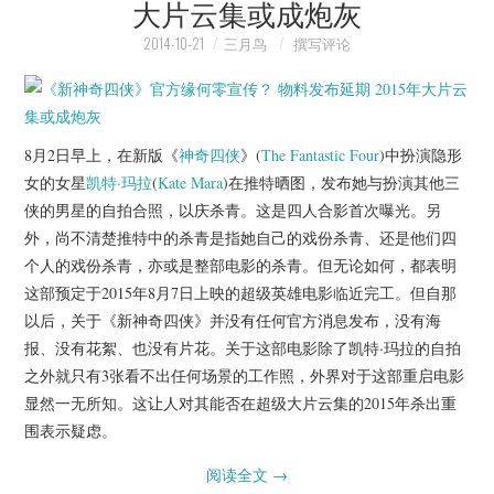
大片云集或成炮灰
2014-10-21
三月鸟
撰写评论
8月2日早上，在新版《
神奇四侠
》(
The Fantastic Four
)中扮演隐形
女的女星
凯特·玛拉
(
Kate Mara
)在推特晒图，发布她与扮演其他三
侠的男星的自拍合照，以庆杀青。这是四人合影首次曝光。另
外，尚不清楚推特中的杀青是指她自己的戏份杀青、还是他们四
个人的戏份杀青，亦或是整部电影的杀青。但无论如何，都表明
这部预定于2015年8月7日上映的超级英雄电影临近完工。但自那
以后，关于《新神奇四侠》并没有任何官方消息发布，没有海
报、没有花絮、也没有片花。关于这部电影除了凯特·玛拉的自拍
之外就只有3张看不出任何场景的工作照，外界对于这部重启电影
显然一无所知。这让人对其能否在超级大片云集的2015年杀出重
围表示疑虑。
阅读全文
→