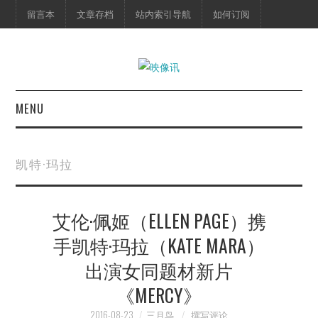
留言本
文章存档
站内索引导航
如何订阅
MENU
首页
凯特·玛拉
映像快讯
艾伦·佩姬（ELLEN PAGE）携
预告片
手凯特·玛拉（KATE MARA）
海报剧照
出演女同题材新片
脱口秀
《MERCY》
2016-08-23
三月鸟
撰写评论