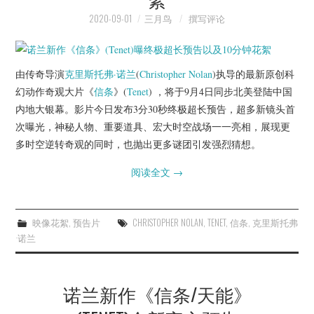
2020-09-01
三月鸟
撰写评论
由传奇导演
克里斯托弗·诺兰
(
Christopher Nolan
)执导的最新原创科
幻动作奇观大片《
信条
》(
Tenet
) ，将于9月4日同步北美登陆中国
内地大银幕。影片今日发布3分30秒终极超长预告，超多新镜头首
次曝光，神秘人物、重要道具、宏大时空战场一一亮相，展现更
多时空逆转奇观的同时，也抛出更多谜团引发强烈猜想。
阅读全文
→
映像花絮
,
预告片
CHRISTOPHER NOLAN
,
TENET
,
信条
,
克里斯托弗
·诺兰
诺兰新作《信条/天能》