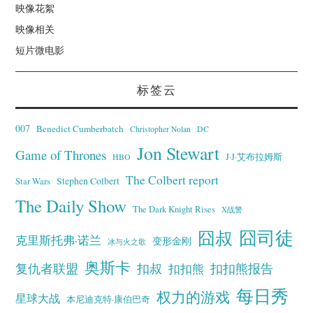
映像花絮
映像相关
短片微电影
标签云
007
Benedict Cumberbatch
Christopher Nolan
DC
Jon Stewart
Game of Thrones
J·J·艾布拉姆斯
HBO
The Colbert report
Stephen Colbert
Star Wars
The Daily Show
The Dark Knight Rises
X战警
囧叔
囧司徒
克里斯托弗·诺兰
变形金刚
冰与火之歌
奥斯卡
复仇者联盟
扣叔
扣扣熊报告
扣扣熊
每日秀
权力的游戏
星球大战
本尼迪克特·康伯巴奇