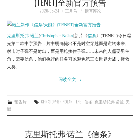
(TENET)全新官方預告
2020-05-24
三月鸟
撰写评论
克里斯托弗·诺兰
(
Christopher Nolan
)新片《
信条
》(TENET)今日曝
光第二款中字预告，片中明确提出不是时空穿越而是逆转未来。
射击时子弹不是射出，而是用枪接住子弹……未来的人需要男主
角，需要信条，他们执行的任务可以避免第三次世界大战，拯救
人类。
阅读全文
→
预告片
CHRISTOPHER NOLAN
,
TENET
,
信条
,
克里斯托弗·诺兰
,
天
能
克里斯托弗·诺兰《信条》