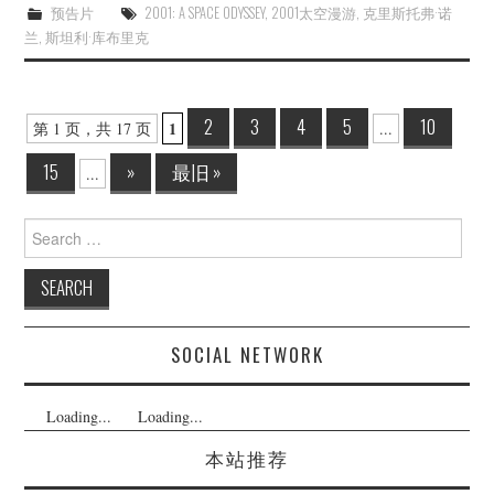
预告片
2001: A SPACE ODYSSEY
,
2001太空漫游
,
克里斯托弗·诺
兰
,
斯坦利·库布里克
Post
2
3
4
5
10
1
第 1 页，共 17 页
...
navigation
15
»
最旧 »
...
Search
for:
SOCIAL NETWORK
Loading...
Loading...
本站推荐