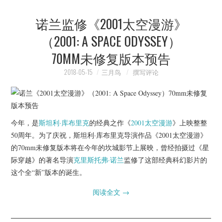
诺兰监修《2001太空漫游》
（2001: A SPACE ODYSSEY）
70MM未修复版本预告
2018-05-15
三月鸟
撰写评论
今年，是
斯坦利·库布里克
的经典之作《
2001太空漫游
》上映整整
50周年。为了庆祝，斯坦利·库布里克导演作品《2001太空漫游》
的70mm未修复版本将在今年的坎城影节上展映，曾经拍摄过《星
际穿越》的著名导演
克里斯托弗·诺兰
监修了这部经典科幻影片的
这个全“新”版本的诞生。
阅读全文
→