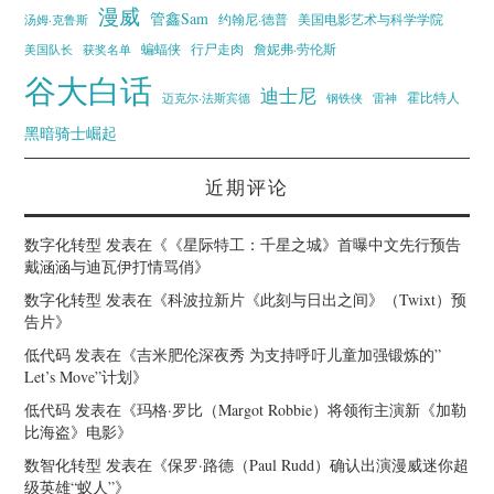
漫威
管鑫Sam
汤姆·克鲁斯
约翰尼·德普
美国电影艺术与科学学院
蝙蝠侠
行尸走肉
美国队长
詹妮弗·劳伦斯
获奖名单
谷大白话
迪士尼
霍比特人
迈克尔·法斯宾德
钢铁侠
雷神
黑暗骑士崛起
近期评论
数字化转型
发表在《
《星际特工：千星之城》首曝中文先行预告
戴涵涵与迪瓦伊打情骂俏
》
数字化转型
发表在《
科波拉新片《此刻与日出之间》（Twixt）预
告片
》
低代码
发表在《
吉米肥伦深夜秀 为支持呼吁儿童加强锻炼的”
Let’s Move”计划
》
低代码
发表在《
玛格·罗比（Margot Robbie）将领衔主演新《加勒
比海盗》电影
》
数智化转型
发表在《
保罗·路德（Paul Rudd）确认出演漫威迷你超
级英雄“蚁人”
》