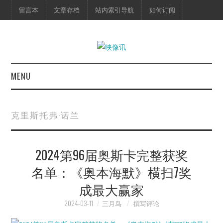
留言本
文章存档
站内索引导航
如何订阅
MENU
首页
克里斯托弗·诺兰
映像快讯
2024第96届奥斯卡完整获奖
预告片
名单：《奥本海默》横扫7奖
海报剧照
成最大赢家
脱口秀
2024-03-11
三月鸟
撰写评论