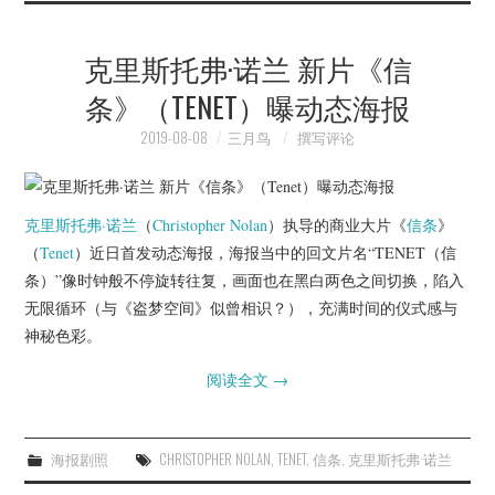
克里斯托弗·诺兰 新片《信
条》（TENET）曝动态海报
2019-08-08
三月鸟
撰写评论
克里斯托弗·诺兰
（
Christopher Nolan
）执导的商业大片《
信条
》
（
Tenet
）近日首发动态海报，海报当中的回文片名“TENET（信
条）”像时钟般不停旋转往复，画面也在黑白两色之间切换，陷入
无限循环（与《盗梦空间》似曾相识？），充满时间的仪式感与
神秘色彩。
阅读全文
→
海报剧照
CHRISTOPHER NOLAN
,
TENET
,
信条
,
克里斯托弗·诺兰