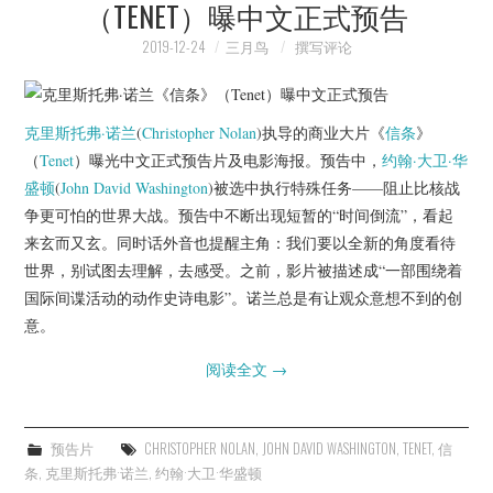
（TENET）曝中文正式预告
2019-12-24
三月鸟
撰写评论
克里斯托弗·诺兰
(
Christopher Nolan
)执导的商业大片《
信条
》
（
Tenet
）曝光中文正式预告片及电影海报。预告中，
约翰·大卫·华
盛顿
(
John David Washington
)被选中执行特殊任务——阻止比核战
争更可怕的世界大战。预告中不断出现短暂的“时间倒流”，看起
来玄而又玄。同时话外音也提醒主角：我们要以全新的角度看待
世界，别试图去理解，去感受。之前，影片被描述成“一部围绕着
国际间谍活动的动作史诗电影”。诺兰总是有让观众意想不到的创
意。
阅读全文
→
预告片
CHRISTOPHER NOLAN
,
JOHN DAVID WASHINGTON
,
TENET
,
信
条
,
克里斯托弗·诺兰
,
约翰·大卫·华盛顿