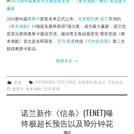
杂七杂八
美剧英剧
2024第96届
奥斯卡
获奖名单正式公布，
克里斯托弗·诺兰
导演的
《
奥本海默
》13项提名最终获得7项大奖，成为最大赢家，诺兰也
电影档期
是首次获得奥斯卡最佳导演，最佳男主角由基里安·墨菲凭借《奥
本海默》首次提名即获奖，
艾玛·斯通
凭借《
可怜的东西
》第二次
推荐电影
获得奥斯卡影后。
阅读全文
→
奖项
OPPENHEIMER
,
POOR THINGS
,
克里斯托弗·诺兰
,
可怜的东
西
,
奥斯卡
,
奥本海默
,
艾玛·斯通
诺兰新作《信条》(TENET)曝
终极超长预告以及10分钟花
絮