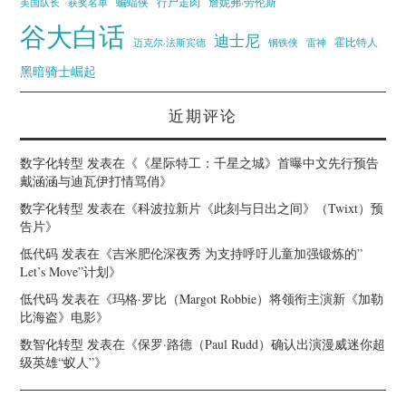
蝙蝠侠
行尸走肉
美国队长
詹妮弗·劳伦斯
获奖名单
谷大白话
迪士尼
霍比特人
迈克尔·法斯宾德
钢铁侠
雷神
黑暗骑士崛起
近期评论
数字化转型
发表在《
《星际特工：千星之城》首曝中文先行预告
戴涵涵与迪瓦伊打情骂俏
》
数字化转型
发表在《
科波拉新片《此刻与日出之间》（Twixt）预
告片
》
低代码
发表在《
吉米肥伦深夜秀 为支持呼吁儿童加强锻炼的”
Let’s Move”计划
》
低代码
发表在《
玛格·罗比（Margot Robbie）将领衔主演新《加勒
比海盗》电影
》
数智化转型
发表在《
保罗·路德（Paul Rudd）确认出演漫威迷你超
级英雄“蚁人”
》