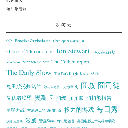
短片微电影
标签云
007
Benedict Cumberbatch
Christopher Nolan
DC
Jon Stewart
Game of Thrones
J·J·艾布拉姆斯
HBO
The Colbert report
Stephen Colbert
Star Wars
The Daily Show
The Dark Knight Rises
X战警
囧叔
囧司徒
克里斯托弗·诺兰
变形金刚
冰与火之歌
奥斯卡
复仇者联盟
扣叔
扣扣熊报告
扣扣熊
每日秀
权力的游戏
星球大战
本尼迪克特·康伯巴奇
漫威
管鑫Sam
汤姆·克鲁斯
约翰尼·德普
美国电影艺术与科学学院