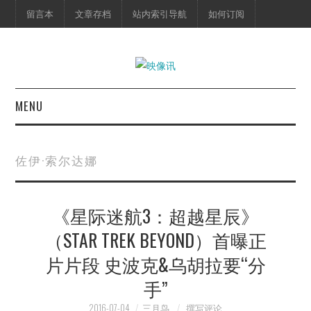
留言本
文章存档
站内索引导航
如何订阅
MENU
首页
佐伊·索尔达娜
映像快讯
《星际迷航3：超越星辰》
预告片
（STAR TREK BEYOND）首曝正
海报剧照
片片段 史波克&乌胡拉要“分
脱口秀
手”
2016-07-04
三月鸟
撰写评论