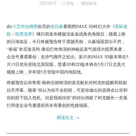
2013-04-17
三月鸟
撰写评论
由
J·J·艾布拉姆斯
执导的
派拉蒙
暑期档IMAX 3D科幻大作《
星际迷
航
：
暗黑无界
》继日前发布横版浴血奋战角色海报后，随着上映
的日渐临近，今日终极预告终于震撼亮相，火爆场面层出不穷，
“卷福”本尼迪克特·康伯巴奇饰演的神秘反派气场强大暗黑来袭，
企业号遭遇重创，史诗气魄呼之欲出。影片的IMAX 3D版本将在5
月15日优先登陆北美院线，普通3D和2D版本将在5月17日北美大
规模上映，并有望5月登陆中国内地院线。
终极预告以布鲁斯·格林伍德饰演的派克船长对柯克的提醒和鼓励
拉开序幕，随着“你认为你不会犯错，可是你做出的选择会让你和
你的部下陷入危机。但是我相信你”的对白倒叙了柯克舰长一意孤
行而使企业号遭遇前所未有重创的危难场面。
阅读全文
→