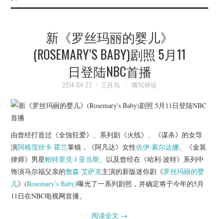
新《罗丝玛丽的婴儿》
(ROSEMARY’S BABY)剧照 5月11
日登陆NBC首播
2014-04-22
三月鸟
撰写评论
由曾经打造过《全蚀狂爱》、系列剧《火线》、《谋杀》的女导
演
阿格涅丝卡·霍兰
掌镜，《阿凡达》女性
佐伊·索尔达娜
、《金装
律师》男星
帕特里克·J·亚当斯
、以及曾经在《哈利·波特》系列中
饰演马尔福父亲的
詹森·艾萨克
主演的新版迷你剧《
罗丝玛丽的婴
儿
》(
Rosemary’s Baby
)曝光了一系列剧照，并确定将于今年的5月
11日在NBC电视网首播。
阅读全文
→