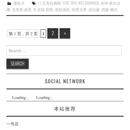
预告片
J·J·艾布拉姆斯
,
STAR TREK INTO DARKNESS
,
佐伊·索尔达
娜
,
克里斯·派恩
,
扎克瑞·昆图
,
星际迷航
,
暗黑无界
,
派拉蒙
,
西蒙·佩吉
Post
2
»
1
第 1 页，共 2 页
navigation
Search
for:
SOCIAL NETWORK
Loading...
Loading...
本站推荐
一号店