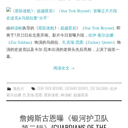
杂七杂八
美剧英剧
由
林诣彬
执导的《
星际迷航
3：
超越星辰
》（
Star Trek Beyond
）即
电影档期
将于7月22日在北美开画。影片今日首曝片段，
佐伊·索尔达娜
（
Zoe Saldana
）饰演的乌胡拉、
扎克瑞·昆图
（
Zachary Quinto
）饰
推荐电影
演的史波克以及卡尔·厄本出演的老骨头先后亮相，上演了搞笑一
幕。
阅读全文
→
预告片
STAR TREK BEYOND
,
ZACHARY QUINTO
,
ZOE SALDANA
,
佐伊·
索尔达娜
,
扎克瑞·昆图
,
星际迷航
,
林诣彬
,
超越星辰
詹姆斯古恩曝《银河护卫队
第二辑》(GUARDIANS OF THE