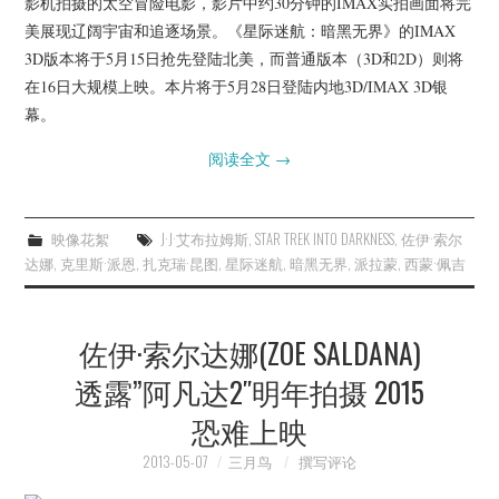
影机拍摄的太空冒险电影，影片中约30分钟的IMAX实拍画面将完
美展现辽阔宇宙和追逐场景。《星际迷航：暗黑无界》的IMAX
3D版本将于5月15日抢先登陆北美，而普通版本（3D和2D）则将
在16日大规模上映。本片将于5月28日登陆内地3D/IMAX 3D银
幕。
阅读全文
→
映像花絮
J·J·艾布拉姆斯
,
STAR TREK INTO DARKNESS
,
佐伊·索尔
达娜
,
克里斯·派恩
,
扎克瑞·昆图
,
星际迷航
,
暗黑无界
,
派拉蒙
,
西蒙·佩吉
佐伊·索尔达娜(ZOE SALDANA)
透露”阿凡达2″明年拍摄 2015
恐难上映
2013-05-07
三月鸟
撰写评论