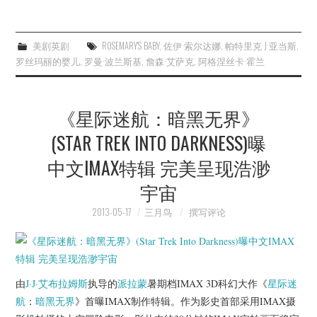
美剧英剧
ROSEMARY'S BABY
,
佐伊·索尔达娜
,
帕特里克·J·亚当斯
,
罗丝玛丽的婴儿
,
罗曼·波兰斯基
,
詹森·艾萨克
,
阿格涅丝卡·霍兰
《星际迷航：暗黑无界》
(STAR TREK INTO DARKNESS)曝
中文IMAX特辑 完美呈现浩渺
宇宙
2013-05-17
三月鸟
撰写评论
由
J·J·艾布拉姆斯
执导的
派拉蒙
暑期档IMAX 3D科幻大作《
星际迷
航
：
暗黑无界
》首曝IMAX制作特辑。作为影史首部采用IMAX摄