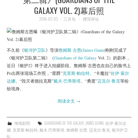
GALAXY VOL. 2)幕后照
2016-02-03
三月鸟
撰写评论
不久前《
银河护卫队
》导演
詹姆斯·古恩
(
James Gunn
)刚刚完成了
《银河护卫队第二辑》（
Guardians of the Galaxy
Vol. 2）的剧本，
近日《银护2》终于进入拍摄阶段。詹姆斯·古恩也在自己的脸书上
Po出两张现场工作照，“星爵”
克里斯·帕拉特
、“卡魔拉”
佐伊·索尔
达娜
、“毁灭者德拉克斯”
戴夫·巴蒂斯塔
、“勇度”
迈克尔·鲁克
等纷
纷现身。
阅读全文
→
海报剧照
GUARDIANS OF THE GALAXY
,
JAMES GUNN
,
佐伊·索尔达
娜
,
克里斯·帕拉特
,
戴夫·巴蒂斯塔
,
詹姆斯·古恩
,
迈克尔·鲁克
,
银河护卫
队