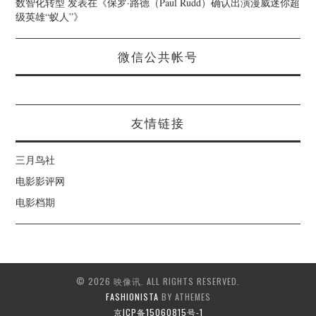
数智化转型
发表在《
保罗·路德（Paul Rudd）确认出演漫威迷你超
级英雄“蚁人”
》
微信公共帐号
友情链接
三月鸟社
电影影评网
电影档期
© 2026 映像讯. ALL RIGHTS RESERVED.
FASHIONISTA
BY ATHEMES
京ICP备15060815号-1