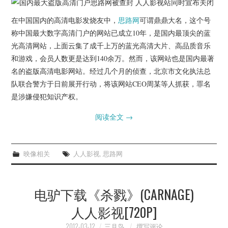
杂七杂八
在中国国内的高清电影发烧友中，
思路网
可谓鼎鼎大名，这个号
美剧英剧
称中国最大数字高清门户的网站已成立10年，是国内最顶尖的蓝
光高清网站，上面云集了成千上万的蓝光高清大片、高品质音乐
电影档期
和游戏，会员人数更是达到140余万。然而，该网站也是国内最著
名的盗版高清电影网站。经过几个月的侦查，北京市文化执法总
推荐电影
队联合警方于日前展开行动，将该网站CEO周某等人抓获，罪名
是涉嫌侵犯知识产权。
阅读全文
→
映像相关
人人影视
,
思路网
电驴下载《杀戮》(CARNAGE)
人人影视[720P]
2012-03-12
三月鸟
撰写评论