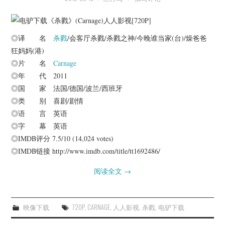
◎译 名
杀戮
/会客厅杀戮/杀戮之神/今晚谁当家(台)/燥爸爸
狂妈妈(港)
◎片 名
Carnage
◎年 代 2011
◎国 家 法国/德国/波兰/西班牙
◎类 别 喜剧/剧情
◎语 言 英语
◎字 幕 英语
◎IMDB评分 7.5/10 (14,024 votes)
◎IMDB链接 http://www.imdb.com/title/tt1692486/
阅读全文
→
映像下载
720P
,
CARNAGE
,
人人影视
,
杀戮
,
电驴下载