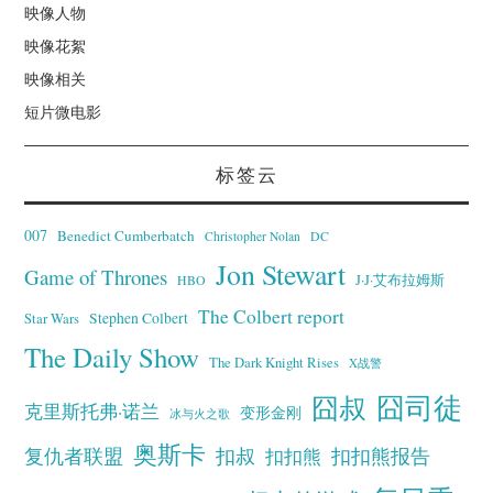
映像人物
映像花絮
映像相关
短片微电影
标签云
007
Benedict Cumberbatch
Christopher Nolan
DC
Jon Stewart
Game of Thrones
J·J·艾布拉姆斯
HBO
The Colbert report
Stephen Colbert
Star Wars
The Daily Show
The Dark Knight Rises
X战警
囧叔
囧司徒
克里斯托弗·诺兰
变形金刚
冰与火之歌
奥斯卡
复仇者联盟
扣叔
扣扣熊报告
扣扣熊