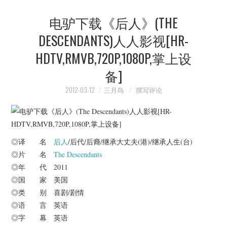
电驴下载《后人》(THE
DESCENDANTS)人人影视[HR-
HDTV,RMVB,720P,1080P,掌上设
备]
2012-03-12
三月鸟
撰写评论
◎译 名
后人
/后代/后裔/继承大丈夫(港)/继承人生(台)
◎片 名
The Descendants
◎年 代 2011
◎国 家 美国
◎类 别 喜剧/剧情
◎语 言 英语
◎字 幕 英语