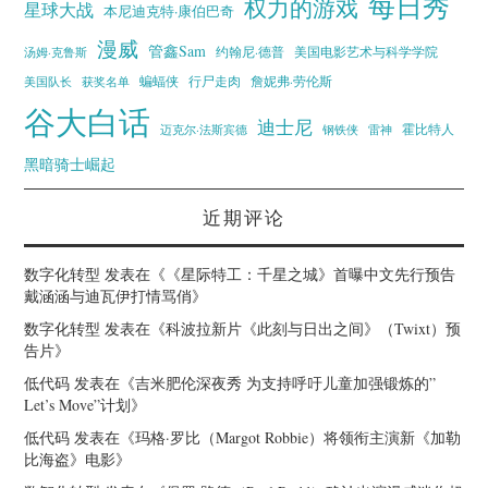
每日秀
权力的游戏
星球大战
本尼迪克特·康伯巴奇
漫威
管鑫Sam
汤姆·克鲁斯
约翰尼·德普
美国电影艺术与科学学院
蝙蝠侠
行尸走肉
美国队长
詹妮弗·劳伦斯
获奖名单
谷大白话
迪士尼
霍比特人
迈克尔·法斯宾德
钢铁侠
雷神
黑暗骑士崛起
近期评论
数字化转型
发表在《
《星际特工：千星之城》首曝中文先行预告
戴涵涵与迪瓦伊打情骂俏
》
数字化转型
发表在《
科波拉新片《此刻与日出之间》（Twixt）预
告片
》
低代码
发表在《
吉米肥伦深夜秀 为支持呼吁儿童加强锻炼的”
Let’s Move”计划
》
低代码
发表在《
玛格·罗比（Margot Robbie）将领衔主演新《加勒
比海盗》电影
》