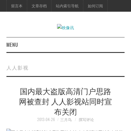
留言本
文章存档
站内索引导航
如何订阅
MENU
首页
人人影视
映像快讯
国内最大盗版高清门户思路
预告片
网被查封 人人影视站同时宣
海报剧照
布关闭
脱口秀
2013-04-26
三月鸟
撰写评论