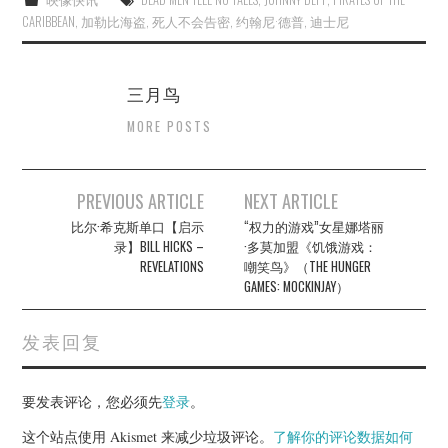
CARIBBEAN
,
加勒比海盗
,
死人不会告密
,
约翰尼·德普
,
迪士尼
三月鸟
MORE POSTS
Post
PREVIOUS ARTICLE
NEXT ARTICLE
navigation
比尔·希克斯单口【启示
“权力的游戏”女星娜塔丽
录】BILL HICKS –
·多莫加盟《饥饿游戏：
REVELATIONS
嘲笑鸟》（THE HUNGER
GAMES: MOCKINJAY）
发表回复
要发表评论，您必须先
登录
。
这个站点使用 Akismet 来减少垃圾评论。
了解你的评论数据如何