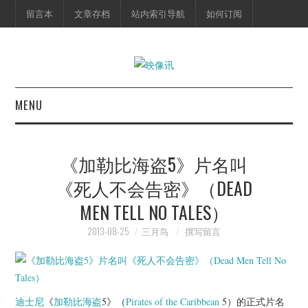
留言本
文章存档
站内索引导航
如何订阅
MENU
首页
《加勒比海盗5》片名叫
映像快讯
《死人不会告密》（DEAD
MEN TELL NO TALES）
预告片
2013-08-25
三月鸟
撰写留言
海报剧照
脱口秀
迪士尼
《
加勒比海盗
5》（
Pirates of the Caribbean
5）的正式片名