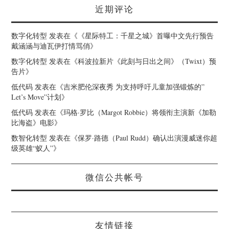
近期评论
数字化转型
发表在《
《星际特工：千星之城》首曝中文先行预告
戴涵涵与迪瓦伊打情骂俏
》
数字化转型
发表在《
科波拉新片《此刻与日出之间》（Twixt）预
告片
》
低代码
发表在《
吉米肥伦深夜秀 为支持呼吁儿童加强锻炼的”
Let’s Move”计划
》
低代码
发表在《
玛格·罗比（Margot Robbie）将领衔主演新《加勒
比海盗》电影
》
数智化转型
发表在《
保罗·路德（Paul Rudd）确认出演漫威迷你超
级英雄“蚁人”
》
微信公共帐号
友情链接