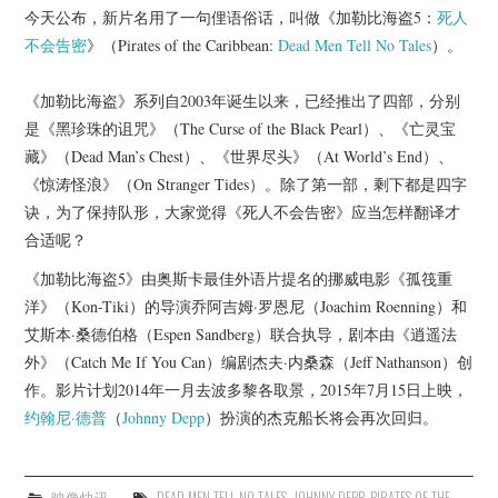
杂七杂八
今天公布，新片名用了一句俚语俗话，叫做《加勒比海盗5：
死人
不会告密
》（Pirates of the Caribbean:
Dead Men Tell No Tales
）。
美剧英剧
《加勒比海盗》系列自2003年诞生以来，已经推出了四部，分别
电影档期
是《黑珍珠的诅咒》（The Curse of the Black Pearl）、《亡灵宝
藏》（Dead Man’s Chest）、《世界尽头》（At World’s End）、
推荐电影
《惊涛怪浪》（On Stranger Tides）。除了第一部，剩下都是四字
诀，为了保持队形，大家觉得《死人不会告密》应当怎样翻译才
合适呢？
《加勒比海盗5》由奥斯卡最佳外语片提名的挪威电影《孤筏重
洋》（Kon-Tiki）的导演乔阿吉姆·罗恩尼（Joachim Roenning）和
艾斯本·桑德伯格（Espen Sandberg）联合执导，剧本由《逍遥法
外》（Catch Me If You Can）编剧杰夫·内桑森（Jeff Nathanson）创
作。影片计划2014年一月去波多黎各取景，2015年7月15日上映，
约翰尼·德普
（
Johnny Depp
）扮演的杰克船长将会再次回归。
映像快讯
DEAD MEN TELL NO TALES
,
JOHNNY DEPP
,
PIRATES OF THE