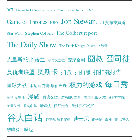
007
Benedict Cumberbatch
Christopher Nolan
DC
Jon Stewart
Game of Thrones
J·J·艾布拉姆斯
HBO
The Colbert report
Stephen Colbert
Star Wars
The Daily Show
The Dark Knight Rises
X战警
囧叔
囧司徒
克里斯托弗·诺兰
变形金刚
冰与火之歌
奥斯卡
复仇者联盟
扣叔
扣扣熊报告
扣扣熊
每日秀
权力的游戏
星球大战
本尼迪克特·康伯巴奇
漫威
管鑫Sam
汤姆·克鲁斯
约翰尼·德普
美国电影艺术与科学学院
蝙蝠侠
行尸走肉
美国队长
詹妮弗·劳伦斯
获奖名单
谷大白话
迪士尼
霍比特人
迈克尔·法斯宾德
钢铁侠
雷神
黑暗骑士崛起