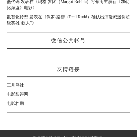
低代码
发表在《
玛格·罗比（Margot Robbie）将领衔主演新《加勒
比海盗》电影
》
数智化转型
发表在《
保罗·路德（Paul Rudd）确认出演漫威迷你超
级英雄“蚁人”
》
微信公共帐号
友情链接
三月鸟社
电影影评网
电影档期