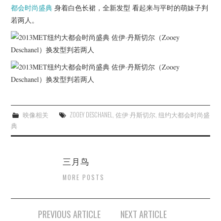
杂七杂八
都会时尚盛典
身着白色长裙，全新发型 看起来与平时的萌妹子判
若两人。
美剧英剧
电影档期
推荐电影
映像相关
ZOOEY DESCHANEL
,
佐伊·丹斯切尔
,
纽约大都会时尚盛
典
三月鸟
MORE POSTS
Post
PREVIOUS ARTICLE
NEXT ARTICLE