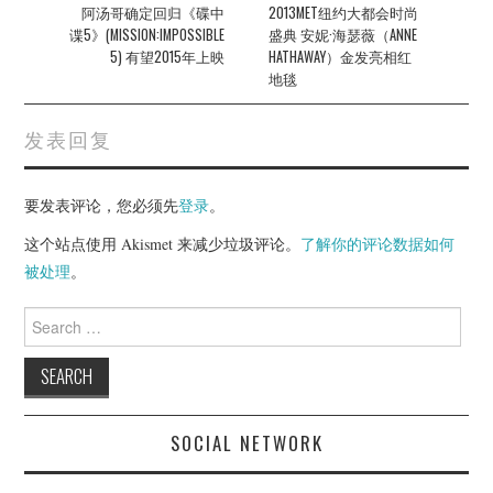
navigation
阿汤哥确定回归《碟中
2013MET纽约大都会时尚
谍5》(MISSION:IMPOSSIBLE
盛典 安妮·海瑟薇（ANNE
5) 有望2015年上映
HATHAWAY）金发亮相红
地毯
发表回复
要发表评论，您必须先
登录
。
这个站点使用 Akismet 来减少垃圾评论。
了解你的评论数据如何
被处理
。
Search
for:
SOCIAL NETWORK