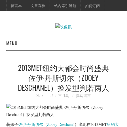
留言本
文章存档
站内索引导航
如何订阅
MENU
首页
2013MET纽约大都会时尚盛典
映像快讯
佐伊·丹斯切尔（ZOOEY
DESCHANEL）换发型判若两人
预告片
2013-05-07
三月鸟
撰写留言
海报剧照
脱口秀
萌妹子
佐伊·丹斯切尔
（
Zooey Deschanel
）出现在2013MET
纽约大