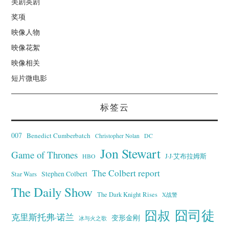
美剧英剧
奖项
映像人物
映像花絮
映像相关
短片微电影
标签云
007
Benedict Cumberbatch
Christopher Nolan
DC
Jon Stewart
Game of Thrones
J·J·艾布拉姆斯
HBO
The Colbert report
Stephen Colbert
Star Wars
The Daily Show
The Dark Knight Rises
X战警
囧叔
囧司徒
克里斯托弗·诺兰
变形金刚
冰与火之歌