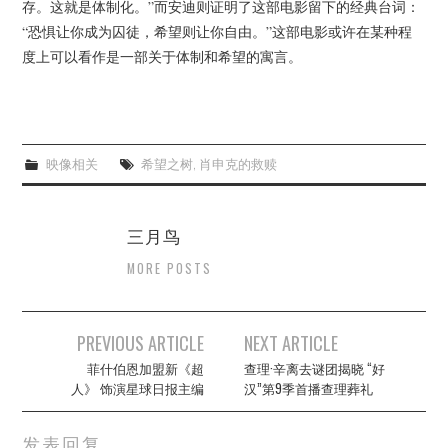
存。这就是体制化。”而安迪则证明了这部电影留下的经典台词：
“恐惧让你成为囚徒，希望则让你自由。”这部电影或许在某种程
度上可以看作是一部关于体制和希望的寓言。
映像相关
希望之树
,
肖申克的救赎
三月鸟
MORE POSTS
Post
PREVIOUS ARTICLE
NEXT ARTICLE
navigation
菲什伯恩加盟新《超
查理·辛离去谜团揭晓 “好
人》 饰演星球日报主编
汉”第9季首播查理葬礼
发表回复