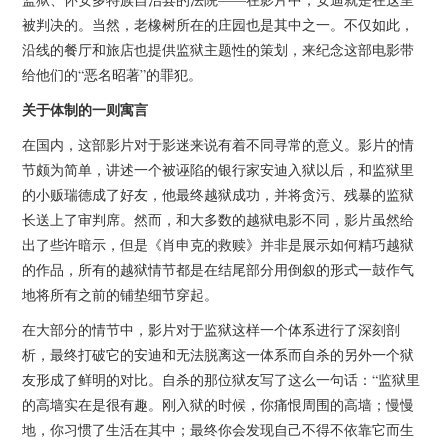
被判决的。当然，老橡树所在的庄园也是其中之一。不仅如此，
沿线的餐厅和旅店也提供监狱主题性的策划，来纪念这部电影带
给他们的“恶名昭著”的罪犯。
关于体制的一则寓言
在国内，这部影片对于影迷来说有着不同寻常的意义。影片的情
节颇为简单，讲述一个被诬陷的银行家安迪入狱以后，和监狱里
的小贩瑞德成了好友，他最终越狱成功，并将贪污、残暴的监狱
长送上了审判席。然而，和大多数的越狱电影不同，影片虽然给
出了些许暗示，但是《肖申克的救赎》并非是展示如何精巧越狱
的作品，所有的越狱情节都是在结尾部分用倒叙的形式一鼓作气
地将所有之前的铺垫细节穿起。
在大部分的情节中，影片对于监狱这样一个体系进行了深刻剖
析，最终打破它的安迪和无法脱离这一体系而自杀的另外一个狱
友形成了鲜明的对比。自杀的那位狱友写了这么一句话：“监狱里
的高墙实在是很有趣。刚入狱的时候，你痛恨周围的高墙；慢慢
地，你习惯了生活在其中；最终你会发现自己不得不依靠它而生