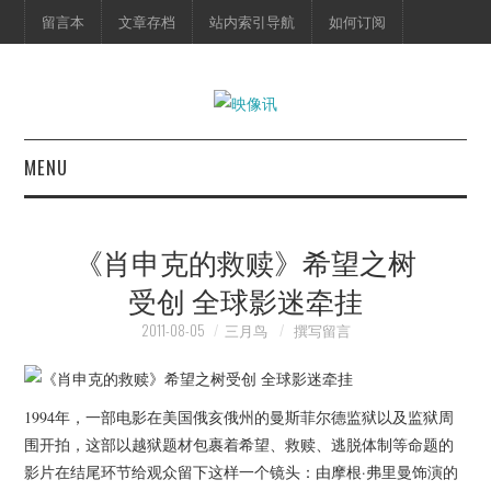
留言本
文章存档
站内索引导航
如何订阅
MENU
首页
《肖申克的救赎》希望之树
映像快讯
受创 全球影迷牵挂
预告片
2011-08-05
三月鸟
撰写留言
海报剧照
1994年，一部电影在美国俄亥俄州的曼斯菲尔德监狱以及监狱周
脱口秀
围开拍，这部以越狱题材包裹着希望、救赎、逃脱体制等命题的
影片在结尾环节给观众留下这样一个镜头：由摩根·弗里曼饰演的