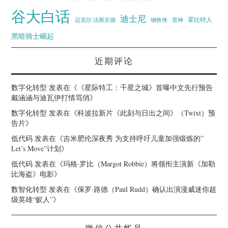
谷大白话
迪士尼
霍比特人
迈克尔·法斯宾德
钢铁侠
雷神
黑暗骑士崛起
近期评论
数字化转型
发表在《
《星际特工：千星之城》首曝中文先行预告
戴涵涵与迪瓦伊打情骂俏
》
数字化转型
发表在《
科波拉新片《此刻与日出之间》（Twixt）预
告片
》
低代码
发表在《
吉米肥伦深夜秀 为支持呼吁儿童加强锻炼的”
Let’s Move”计划
》
低代码
发表在《
玛格·罗比（Margot Robbie）将领衔主演新《加勒
比海盗》电影
》
数智化转型
发表在《
保罗·路德（Paul Rudd）确认出演漫威迷你超
级英雄“蚁人”
》
微信公共帐号