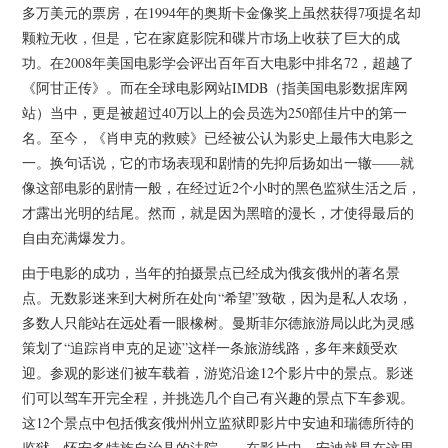
多万美元的票房，在1994年的奥斯卡金像奖上虽然获得7项提名却
颗粒无收，但是，它在家庭影院和碟片市场上收获了巨大的成
功。在2008年美国电影学会评出百年百大电影中排名72，超越了
《阿甘正传》。而在全球电影网站IMDB（指美国电影数据库网
站）当中，更是被超过40万以上的会员选为250部佳片中的第一
名。至今，《肖申克的救赎》已经被公认为影史上最伟大电影之
一。换句话说，它的市场表现和剧情的先抑后扬如出一辙——就
像这部电影的剧情一般，在经过近2个小时的黑色监狱生活之后，
才露出光明的结尾。然而，就是因为黑暗的漫长，才使得最后的
自由充满爆发力。
由于电影的成功，当年的拍摄景点已经成为俄亥俄州的著名景
点。无数影迷来到大树所在处向“希望”致敬，因为是私人农场，
多数人只能站在远处看一眼橡树。曼斯菲尔德旅游局以此为灵感
策划了“追踪肖申克的足迹”这样一条旅游线路，多年来颇受欢
迎。参观的影迷们被车载着，游览沿途12个影片中的景点。影迷
们可以驾车开完全程，并挑选几个自己有兴趣的景点下车参观。
这12个景点中包括俄亥俄州州立监狱即影片中安迪和瑞德所待的
监狱、怀安多特族自治县的法院——在影片中，安迪就是在这里