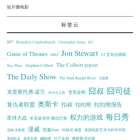
短片微电影
标签云
007
Benedict Cumberbatch
Christopher Nolan
DC
Jon Stewart
Game of Thrones
J·J·艾布拉姆斯
HBO
The Colbert report
Stephen Colbert
Star Wars
The Daily Show
The Dark Knight Rises
X战警
囧叔
囧司徒
克里斯托弗·诺兰
变形金刚
冰与火之歌
奥斯卡
复仇者联盟
扣叔
扣扣熊报告
扣扣熊
每日秀
权力的游戏
星球大战
本尼迪克特·康伯巴奇
漫威
管鑫Sam
汤姆·克鲁斯
约翰尼·德普
美国电影艺术与科学学院
蝙蝠侠
行尸走肉
美国队长
詹妮弗·劳伦斯
获奖名单