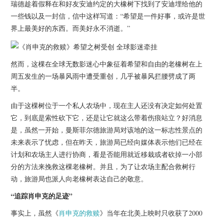
杂七杂八
瑞德趁着假释在和好友安迪约定的大橡树下找到了安迪埋给他的
一些钱以及一封信，信中这样写道：“希望是一件好事，或许是世
界上最美好的东西。而美好永不消逝。”
美剧英剧
电影档期
然而，这棵在全球无数影迷心中象征着希望和自由的老橡树在上
周五发生的一场暴风雨中遭受重创，几乎被暴风拦腰劈成了两
推荐电影
半。
由于这棵树位于一个私人农场中，现在主人还没有决定如何处置
它，到底是索性砍下它，还是让它就这么带着伤痕站立？好消息
是，虽然一开始，曼斯菲尔德旅游局对该地的这一标志性景点的
未来表示了忧虑，但在昨天，旅游局已经向媒体表示他们已经在
计划和农场主人进行协商，看是否能用就近移栽或者砍掉一小部
分的方法来挽救这棵老橡树。并且，为了让农场主配合救树行
动，旅游局也派人向老橡树表达自己的敬意。
“追踪肖申克的足迹”
事实上，虽然《
肖申克的救赎
》当年在北美上映时只收获了2000