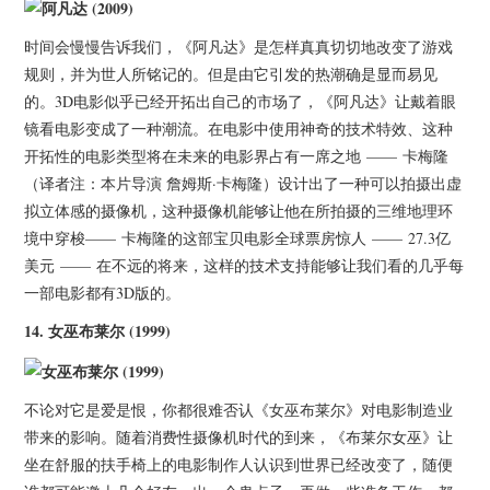
杂七杂八
时间会慢慢告诉我们，《阿凡达》是怎样真真切切地改变了游戏
美剧英剧
规则，并为世人所铭记的。但是由它引发的热潮确是显而易见
的。3D电影似乎已经开拓出自己的市场了，《阿凡达》让戴着眼
电影档期
镜看电影变成了一种潮流。在电影中使用神奇的技术特效、这种
开拓性的电影类型将在未来的电影界占有一席之地 —— 卡梅隆
推荐电影
（译者注：本片导演 詹姆斯·卡梅隆）设计出了一种可以拍摄出虚
拟立体感的摄像机，这种摄像机能够让他在所拍摄的三维地理环
境中穿梭—— 卡梅隆的这部宝贝电影全球票房惊人 —— 27.3亿
美元 —— 在不远的将来，这样的技术支持能够让我们看的几乎每
一部电影都有3D版的。
14.
女巫布莱尔
(1999)
不论对它是爱是恨，你都很难否认《女巫布莱尔》对电影制造业
带来的影响。随着消费性摄像机时代的到来，《布莱尔女巫》让
坐在舒服的扶手椅上的电影制作人认识到世界已经改变了，随便