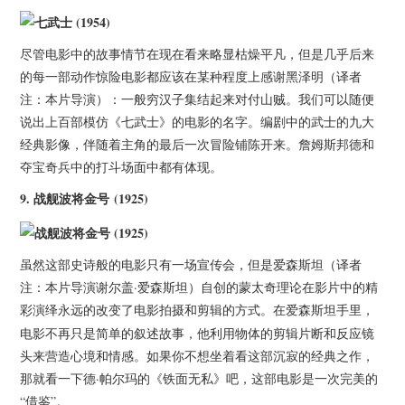
尽管电影中的故事情节在现在看来略显枯燥平凡，但是几乎后来
的每一部动作惊险电影都应该在某种程度上感谢黑泽明（译者
注：本片导演）：一般穷汉子集结起来对付山贼。我们可以随便
说出上百部模仿《七武士》的电影的名字。编剧中的武士的九大
经典影像，伴随着主角的最后一次冒险铺陈开来。詹姆斯邦德和
夺宝奇兵中的打斗场面中都有体现。
9.
战舰波将金号 (1925)
虽然这部史诗般的电影只有一场宣传会，但是爱森斯坦（译者
注：本片导演谢尔盖·爱森斯坦）自创的蒙太奇理论在影片中的精
彩演绎永远的改变了电影拍摄和剪辑的方式。在
手里，
爱森斯坦
电影不再只是简单的叙述故事，他利用物体的剪辑片断和反应镜
头来营造心境和情感。如果你不想坐着看这部沉寂的经典之作，
那就看一下德·帕尔玛的《铁面无私》吧，这部电影是一次完美的
“借鉴”。