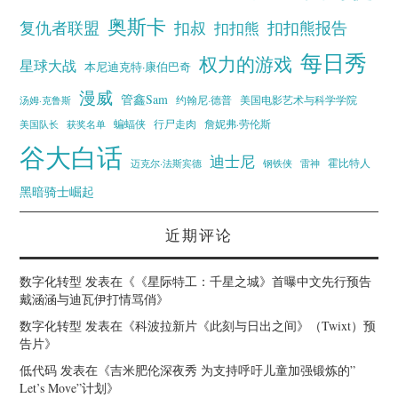
奥斯卡
复仇者联盟
扣叔
扣扣熊报告
扣扣熊
每日秀
权力的游戏
星球大战
本尼迪克特·康伯巴奇
漫威
管鑫Sam
汤姆·克鲁斯
约翰尼·德普
美国电影艺术与科学学院
蝙蝠侠
行尸走肉
美国队长
詹妮弗·劳伦斯
获奖名单
谷大白话
迪士尼
霍比特人
迈克尔·法斯宾德
钢铁侠
雷神
黑暗骑士崛起
近期评论
数字化转型
发表在《
《星际特工：千星之城》首曝中文先行预告
戴涵涵与迪瓦伊打情骂俏
》
数字化转型
发表在《
科波拉新片《此刻与日出之间》（Twixt）预
告片
》
低代码
发表在《
吉米肥伦深夜秀 为支持呼吁儿童加强锻炼的”
Let’s Move”计划
》