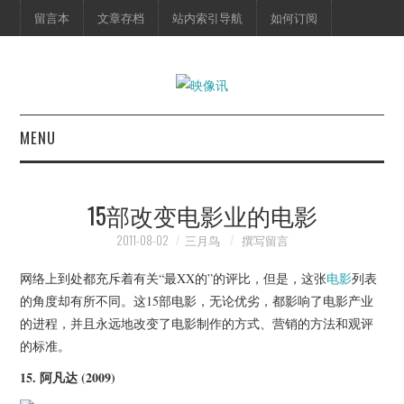
留言本
文章存档
站内索引导航
如何订阅
MENU
首页
15部改变电影业的电影
映像快讯
2011-08-02
三月鸟
撰写留言
预告片
网络上到处都充斥着有关“最XX的”的评比，但是，这张
电影
列表
的角度却有所不同。这15部电影，无论优劣，都影响了电影产业
海报剧照
的进程，并且永远地改变了电影制作的方式、营销的方法和观评
的标准。
脱口秀
15.
阿凡达
(2009)