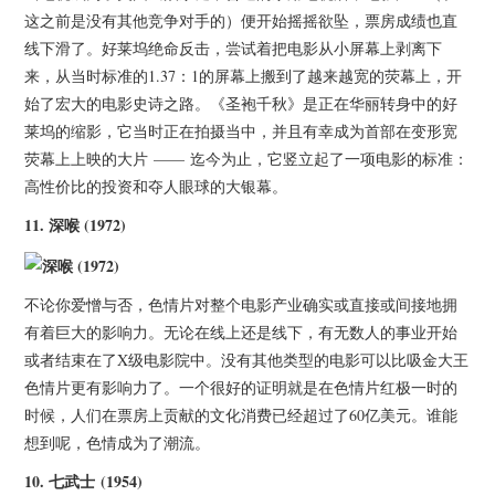
这之前是没有其他竞争对手的）便开始摇摇欲坠，票房成绩也直
线下滑了。好莱坞绝命反击，尝试着把电影从小屏幕上剥离下
来，从当时标准的1.37：1的屏幕上搬到了越来越宽的荧幕上，开
始了宏大的电影史诗之路。《圣袍千秋》是正在华丽转身中的好
莱坞的缩影，它当时正在拍摄当中，并且有幸成为首部在变形宽
荧幕上上映的大片 —— 迄今为止，它竖立起了一项电影的标准：
高性价比的投资和夺人眼球的大银幕。
11.
深喉
(1972)
不论你爱憎与否，色情片对整个电影产业确实或直接或间接地拥
有着巨大的影响力。无论在线上还是线下，有无数人的事业开始
或者结束在了X级电影院中。没有其他类型的电影可以比吸金大王
色情片更有影响力了。一个很好的证明就是在色情片红极一时的
时候，人们在票房上贡献的文化消费已经超过了60亿美元。谁能
想到呢，色情成为了潮流。
10.
七武士 (1954)