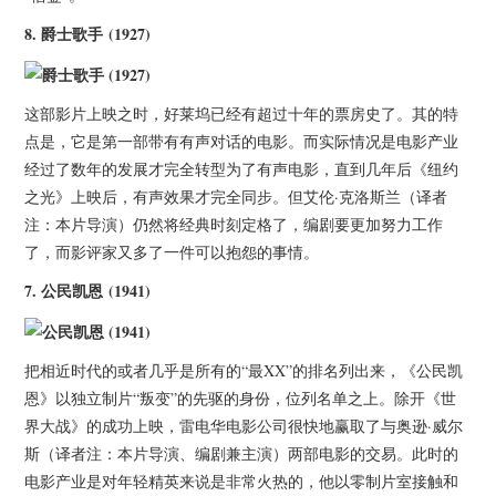
8.
爵士歌手 (1927)
这部影片上映之时，好莱坞已经有超过十年的票房史了。其的特
点是，它是第一部带有有声对话的电影。而实际情况是电影产业
经过了数年的发展才完全转型为了有声电影，直到几年后《纽约
之光》上映后，有声效果才完全同步。但艾伦·克洛斯兰（译者
注：本片导演）仍然将经典时刻定格了，编剧要更加努力工作
了，而影评家又多了一件可以抱怨的事情。
7.
公民凯恩 (1941)
把相近时代的或者几乎是所有的“最XX”的排名列出来，《公民凯
恩》以独立制片“叛变”的先驱的身份，位列名单之上。除开《世
界大战》的成功上映，雷电华电影公司很快地赢取了与奥逊·威尔
斯（译者注：本片导演、编剧兼主演）两部电影的交易。此时的
电影产业是对年轻精英来说是非常火热的，他以零制片室接触和