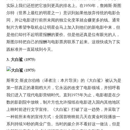
实际上我们还想把它放到更高的排名上。在1950年，詹姆斯·斯图
尔特（世界上最红的明星之一）意识到如果他放弃传统的电影合
同，并让电影进行前所未闻的独立化变革就会赚更多的钱。通常
制片方希望争取机会让明星会马上加入到他们的新电影中来，但
是他们却付不起明星报酬的要价。但是他还真是位有眼光的人，
把自己的报酬与电影票房联系了起来。这很快成为了实
斯图尔特
践标准并一直延续到今天。
3.
大白鲨 (1975)
斯蒂文·斯皮尔伯格（译者注：本片导演）的《大白鲨》被认为是
第一部真正的暑期档大片，它永远的改变了电影领域，并招呼着
我们进入了现代电影营销时代。直到1975年为止，电影都是在少
数的影剧院中放映，制片方也允许报纸在电影进入国内其他地区
上映时前进行文字宣传。《大白鲨》打破了这一趋势，并采取了
一种前所未有的宣传方式：全国首映映前几天在黄金时段播放一
系列持续30秒的商业广告。当时的媒介并不看好这一做法，但是