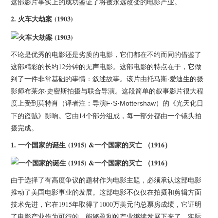
这部影片事实上的成功鉴证了将被永远改变的电影产业。
2.
火车大劫案 (1903)
不论是优秀的电影还是劣质的电影，它们都在不约而同的借鉴了
这部精彩的长约12分钟的无声电影。这部电影的特点在于，它做
到了一件非常基础的事情：叙述故事。该片由托马斯·爱迪生的摄
影师布莱尔·史密斯拍摄与联合导演。这段简单的叙事影片很大程
度上受到
的《光天化日
莫特肖（译者注：导演F·S·Mottershaw
）
下的盗贼》影响。它由14个部分组成，每一部分都由一个镜头拍
摄完成。
1.
一个国家的诞生 (1915) &一个国家的灭亡 （1916）
由于选择了有高度争议的题材作为电影主题，必须承认这部电影
推动了美国电影事业的发展。这部电影不仅仅在拍摄和剪辑方面
技术先进，它在1915年取得了1000万美元的总票房成绩，它证明
了电影产业作为可行的、能够盈利的产业继续发展下来了。实际