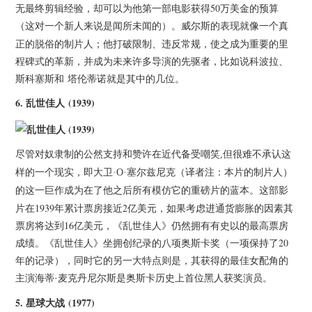
无最终剪辑经验，却可以为他第一部电影获得50万美金的预算
（这对一个新人来说是闻所未闻的）。
的表现就像一个真
威尔斯
正的脱俗的制片人；他打破限制、违反常规，使之成为重要的里
程碑式的革新，并成为未来许多导演的先驱者，比如说科波拉、
斯科塞斯和 塔伦蒂诺就是其中的几位。
6.
乱世佳人 (1939)
尽管对奴隶制的公然支持和赞许在近代备受嘲笑,但很难不承认这
样的一个现实，即大卫·O·塞尔兹尼克（译者注：本片的制片人）
这部影
的这一巨作成为在了他之后所有模仿它的重磅片的蓝本。
片在1939年累计票房接近2亿美元，如果考虑进通货膨胀的因素其
票房将达到16亿美元，《乱世佳人》仍然拥有有史以的最高票房
成绩。《乱世佳人》坐拥创纪录的八项奥斯卡奖（一项保持了20
年的记录），同时它的另一大特点则是，其获得的最佳女配角的
主演
是奥斯卡历史上首位黑人获奖演员。
海蒂·麦克丹尼尔斯
5.
星球大战 (1977)