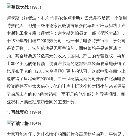
卢卡斯（译者注：本片导演乔治·卢卡斯）当然并不是第一个使用
特效的人，但是一些评论家反驳说有诸多的革新都应该归功于卢
卡斯和工业光魔（译者注：卢卡斯为拍摄第一部《星球大战》，
于1975年专门建立的特效公司。他开创了电影特效行业，该公司
得奖无数）。它的成功是无可争议的，而好莱坞是是追逐成功
的。其全球票房27亿美元的收入，连同六部曲的专营授权，再加
上80亿美元的销售额，使得卢卡斯的这部经典轻而易举地获得了
比库布里克的《2011太空漫游》更多的认可。这部电影在商业上
也取得了里程碑式的影响。二十世纪福克斯公司开始在此项电影
投资商并不抱太大信心，他们让
这个相对陌生的来者保留
卢卡斯
了前所未有的40%的营销权，而不是给他少部分的导演报酬。商
业权利归属已经成功合同的主要部分。
4.
百战宝枪 (1950)
大家可能奇怪，为什么晦涩的西部片会高居榜单前列。事实是，