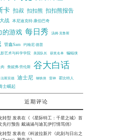
斯卡
扣叔
扣扣熊报告
扣扣熊
大战
本尼迪克特·康伯巴奇
每日秀
力的游戏
汤姆·克鲁斯
威
管鑫Sam
约翰尼·德普
蝙蝠侠
电影艺术与科学学院
美国队长
获奖名单
谷大白话
走肉
詹妮弗·劳伦斯
迪士尼
霍比特人
·法斯宾德
钢铁侠
雷神
骑士崛起
近期评论
化转型
发表在《
《星际特工：千星之城》首
文先行预告 戴涵涵与迪瓦伊打情骂俏
》
化转型
发表在《
科波拉新片《此刻与日出之
Twixt）预告片
》