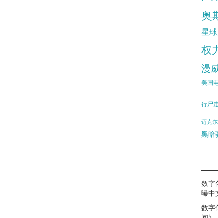
奥
星球
权
漫
美国
行尸
迈克尔
黑暗
数字
曝中
数字
间》（