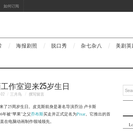
如何订阅
片
海报剧照
脱口秀
杂七杂八
美剧英
工作室迎来25岁生日
Searc
for:
-02
三月鸟
撰写留言
迎来了25周岁生日。皮克斯前身是著名导演乔治·卢卡斯
986年被“苹果”之父
乔布斯
买走并正式定名为
Pixar
。它推出的首
直在电脑动画制作领域领先。
Lo