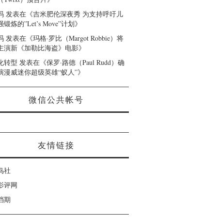
码
发表在《
吉米肥伦深夜秀 为支持呼吁儿
锻炼的”Let’s Move”计划
》
码
发表在《
玛格·罗比（Margot Robbie）将
主演新《加勒比海盗》电影
》
化转型
发表在《
保罗·路德（Paul Rudd）确
演漫威迷你超级英雄“蚁人”
》
微信公共帐号
友情链接
鸟社
影评网
档期