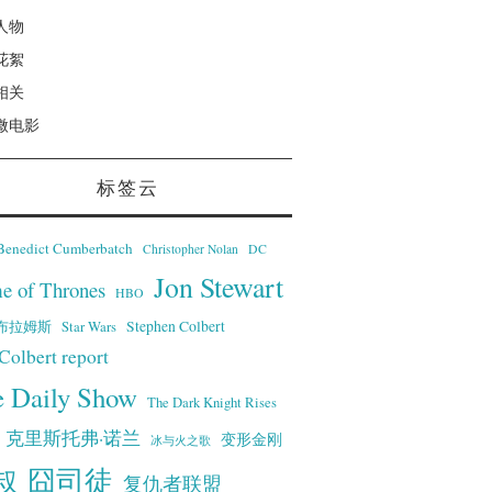
人物
花絮
相关
微电影
标签云
Benedict Cumberbatch
Christopher Nolan
DC
Jon Stewart
e of Thrones
HBO
·艾布拉姆斯
Stephen Colbert
Star Wars
Colbert report
e Daily Show
The Dark Knight Rises
克里斯托弗·诺兰
变形金刚
冰与火之歌
叔
囧司徒
复仇者联盟