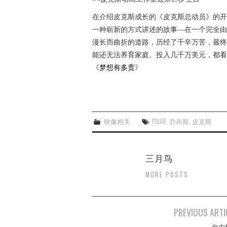
在介绍皮克斯成长的《皮克斯总动员》的开
一种崭新的方式讲述的故事—在一个完全由
漫长而曲折的道路，历经了千辛万苦，最终
能还无法养育家庭。投入几千万美元，都看
《
梦想有多贵
》
映像相关
PIXAR
,
乔布斯
,
皮克斯
三月鸟
MORE POSTS
Post
PREVIOUS ARTI
navigation
自由