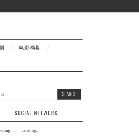
剧
电影档期
h
SOCIAL NETWORK
ading...
Loading...