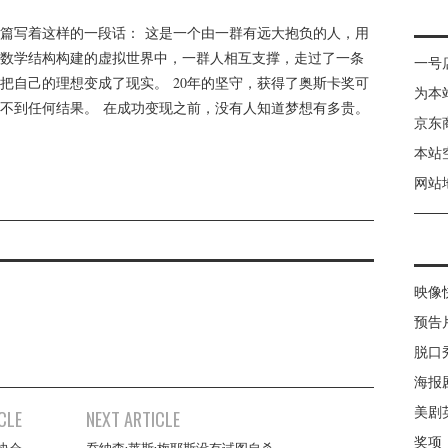
篇写着这样的一段话： 这是一个由一群有远大抱负的人，用
数学结构构建的虚拟世界中，一群人相互支撑，走过了一条
一号
把自己的理想变成了现实。 20年的坚守，获得了奥斯卡奖可
为本
不到任何结果。 在成功变现之前，没有人知道梦想有多贵。
京东
本站
网站
映像
预告
脱口
海报
美剧
CLE
NEXT ARTICLE
奖项
协会
乔纳森·莱斯·梅耶斯没有试图自杀