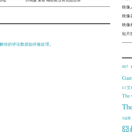
映像
映像
映像
短片
解你的评论数据如何被处理
。
007
Gam
J·J
The 
Th
X战警
囧