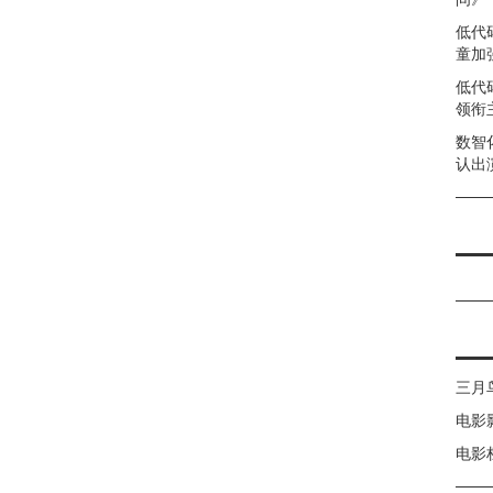
低代
童加强
低代
领衔
数智
认出
三月
电影
电影