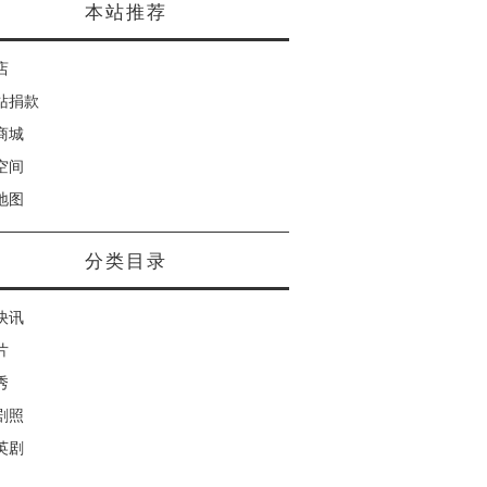
本站推荐
店
站捐款
商城
空间
地图
分类目录
快讯
片
秀
剧照
英剧