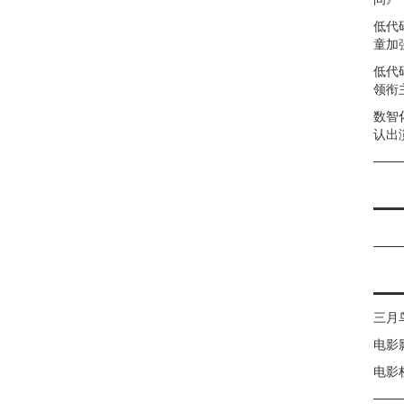
低代
童加强
低代
领衔
数智
认出
三月
电影
电影