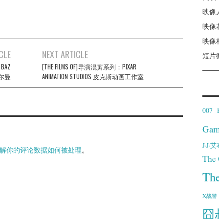
映像
映像
映像
CLE
NEXT ARTICLE
短片
BAZ
[THE FILMS OF]导演混剪系列：PIXAR
鲁尔曼
ANIMATION STUDIOS 皮克斯动画工作室
007
Gam
J·J
解你的评论数据如何被处理
。
The 
Th
X战警
囧