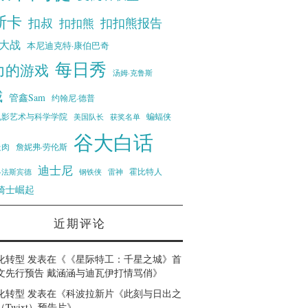
斯卡
扣叔
扣扣熊报告
扣扣熊
大战
本尼迪克特·康伯巴奇
每日秀
力的游戏
汤姆·克鲁斯
威
管鑫Sam
约翰尼·德普
蝙蝠侠
电影艺术与科学学院
美国队长
获奖名单
谷大白话
走肉
詹妮弗·劳伦斯
迪士尼
霍比特人
·法斯宾德
钢铁侠
雷神
骑士崛起
近期评论
化转型
发表在《
《星际特工：千星之城》首
文先行预告 戴涵涵与迪瓦伊打情骂俏
》
化转型
发表在《
科波拉新片《此刻与日出之
Twixt）预告片
》