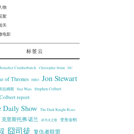
人物
花絮
相关
微电影
标签云
Benedict Cumberbatch
Christopher Nolan
DC
Jon Stewart
e of Thrones
HBO
·艾布拉姆斯
Stephen Colbert
Star Wars
Colbert report
e Daily Show
The Dark Knight Rises
克里斯托弗·诺兰
变形金刚
冰与火之歌
叔
囧司徒
复仇者联盟