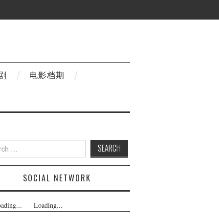
剧
电影档期
h
SOCIAL NETWORK
ading...
Loading...