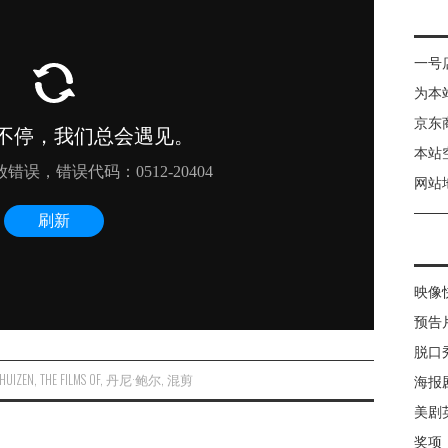
一号
为本
京东
本站
网站
映像
预告
脱口
KHUIZEN
,
THE FILMS OF
,
丹尼·鲍尔
,
混剪
海报
美剧
奖项