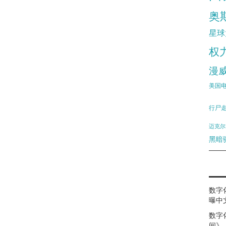
奥
星球
权
漫
美国
行尸
迈克尔
黑暗
数字
曝中
数字
间》（