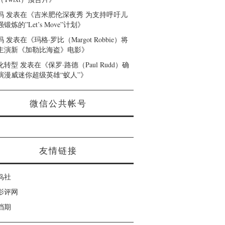
码
发表在《
吉米肥伦深夜秀 为支持呼吁儿
锻炼的”Let’s Move”计划
》
码
发表在《
玛格·罗比（Margot Robbie）将
主演新《加勒比海盗》电影
》
化转型
发表在《
保罗·路德（Paul Rudd）确
演漫威迷你超级英雄“蚁人”
》
微信公共帐号
友情链接
鸟社
影评网
档期