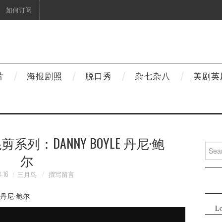
如何订阅
片
海报剧照
脱口秀
杂七杂八
美剧英
导演混剪系列：DANNY BOYLE 丹尼·鲍
Searc
尔
for:
-16
三月鸟
撰写留言
Lo