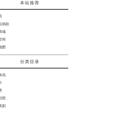
本站推荐
店
站捐款
商城
空间
地图
分类目录
快讯
片
秀
剧照
英剧