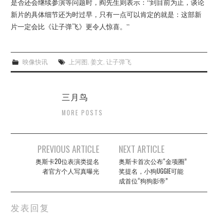
是否还会继续参演等问题时，阎先生则表示：“到目前为止，谈论
新片的具体细节还为时过早，只有一点可以肯定的就是：这部新
片一定会比《让子弹飞》更令人惊喜。”
映像快讯
上河图
,
姜文
,
让子弹飞
三月鸟
MORE POSTS
Post
PREVIOUS ARTICLE
NEXT ARTICLE
navigation
奥斯卡20位表演类提名
奥斯卡首次公布“金项圈”
者官方个人写真曝光
奖提名，小狗UGGIE可能
成首位“狗狗影帝”
发表回复