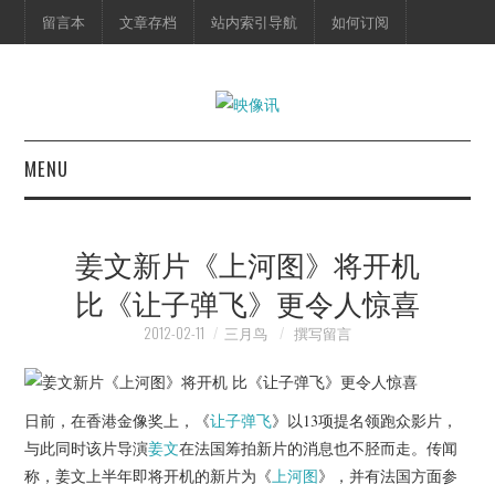
留言本
文章存档
站内索引导航
如何订阅
MENU
首页
姜文新片《上河图》将开机
映像快讯
比《让子弹飞》更令人惊喜
预告片
2012-02-11
三月鸟
撰写留言
海报剧照
日前，在香港金像奖上，《
让子弹飞
》以13项提名领跑众影片，
脱口秀
与此同时该片导演
姜文
在法国筹拍新片的消息也不胫而走。传闻
称，姜文上半年即将开机的新片为《
上河图
》，并有法国方面参