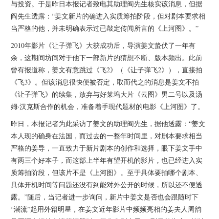
杂七杂八
与投资。于是昨日本报记者致电其助理阎先生核实该消息，但据
阎先生透露：“姜文新片的确进入实质筹拍阶段，但对剧本要求相
当严格的他，并未明确表示过已敲定传闻所言的《上河图》。”
美剧英剧
2010年影片《让子弹飞》大获成功后，导演姜文蛰伏了一年有
电影档期
余，这期间坊间对于他下一部新片的猜想不断、版本频出。此前
曾有报道称，姜文有意跳过《飞2》（《让子弹飞2》），直接拍
推荐电影
《飞3》。但该消息很快便被否定，取而代之的消息是姜文不拍
《让子弹飞》的续集，放弃与好莱坞大片《云图》男二号以及汤
姆·汉克斯合作的机会，准备着手现代题材的电影《上河图》了。
昨日，本报记者为此采访了姜文的助理阎先生，据他透露：“姜文
本人现的确身在法国，而过去的一整年时间里，对剧本要求相当
严格的姜导，一直致力于新片剧本的创作和选择，眼下姜文手中
有两三个好本子，而这部上半年有望开机的影片，也已经进入实
质筹拍阶段，但该片不是《上河图》。至于具体要拍哪个剧本、
具体开机时间等问题还没有到能对外公开的时候，所以还不便透
露。”随后，当记者进一步询问，新片中姜文是否也会跟随时下
“潮流”起用外籍明星，在姜文近年影片中频频亮相的姜夫人周韵