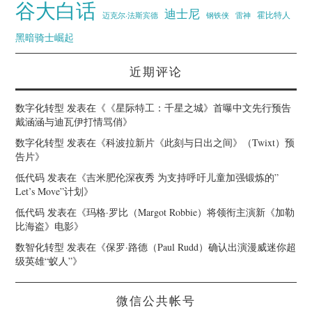
谷大白话
迪士尼
霍比特人
迈克尔·法斯宾德
钢铁侠
雷神
黑暗骑士崛起
近期评论
数字化转型
发表在《
《星际特工：千星之城》首曝中文先行预告
戴涵涵与迪瓦伊打情骂俏
》
数字化转型
发表在《
科波拉新片《此刻与日出之间》（Twixt）预
告片
》
低代码
发表在《
吉米肥伦深夜秀 为支持呼吁儿童加强锻炼的”
Let’s Move”计划
》
低代码
发表在《
玛格·罗比（Margot Robbie）将领衔主演新《加勒
比海盗》电影
》
数智化转型
发表在《
保罗·路德（Paul Rudd）确认出演漫威迷你超
级英雄“蚁人”
》
微信公共帐号