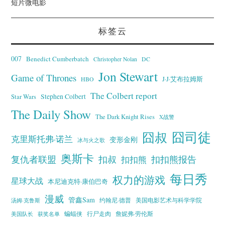
短片微电影
标签云
007
Benedict Cumberbatch
Christopher Nolan
DC
Jon Stewart
Game of Thrones
J·J·艾布拉姆斯
HBO
The Colbert report
Stephen Colbert
Star Wars
The Daily Show
The Dark Knight Rises
X战警
囧叔
囧司徒
克里斯托弗·诺兰
变形金刚
冰与火之歌
奥斯卡
复仇者联盟
扣叔
扣扣熊报告
扣扣熊
每日秀
权力的游戏
星球大战
本尼迪克特·康伯巴奇
漫威
管鑫Sam
汤姆·克鲁斯
约翰尼·德普
美国电影艺术与科学学院
蝙蝠侠
行尸走肉
美国队长
詹妮弗·劳伦斯
获奖名单