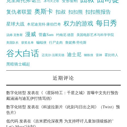
克里斯托弗·诺兰
变形金刚
冰与火之歌
奥斯卡
复仇者联盟
扣叔
扣扣熊报告
扣扣熊
每日秀
权力的游戏
星球大战
本尼迪克特·康伯巴奇
漫威
管鑫Sam
汤姆·克鲁斯
约翰尼·德普
美国电影艺术与科学学院
蝙蝠侠
行尸走肉
美国队长
詹妮弗·劳伦斯
获奖名单
谷大白话
迪士尼
霍比特人
迈克尔·法斯宾德
钢铁侠
雷神
黑暗骑士崛起
近期评论
数字化转型
发表在《
《星际特工：千星之城》首曝中文先行预告
戴涵涵与迪瓦伊打情骂俏
》
数字化转型
发表在《
科波拉新片《此刻与日出之间》（Twixt）预
告片
》
低代码
发表在《
吉米肥伦深夜秀 为支持呼吁儿童加强锻炼的”
Let’s Move”计划
》