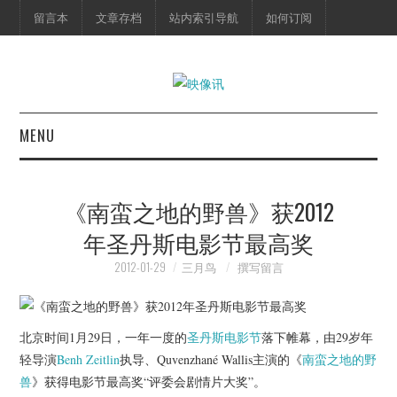
留言本
文章存档
站内索引导航
如何订阅
MENU
首页
《南蛮之地的野兽》获2012
映像快讯
年圣丹斯电影节最高奖
预告片
2012-01-29
三月鸟
撰写留言
海报剧照
北京时间1月29日，一年一度的
圣丹斯电影节
落下帷幕，由29岁年
脱口秀
轻导演
Benh Zeitlin
执导、Quvenzhané Wallis主演的《
南蛮之地的野
兽
》获得电影节最高奖“评委会剧情片大奖”。