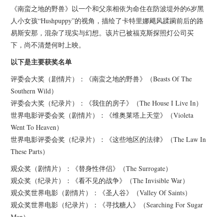
杂七杂八
《南蛮之地的野兽》以一个和父亲相依为命住在防波堤外的6岁黑
人小女孩“Hushpuppy”的视角，描绘了卡特里娜飓风蹂躏前后的路
美剧英剧
易斯安那，混杂了现实与幻想。该片已被福克斯探照灯公司买
下，尚不清楚何时上映。
电影档期
以下是主要获奖名单
推荐电影
评委会大奖（剧情片）：《南蛮之地的野兽》（Beasts Of The
Southern Wild）
评委会大奖（纪录片）：《我住的房子》（The House I Live In）
世界电影评委会奖（剧情片）：《维奥莱塔上天堂》（Violeta
Went To Heaven）
世界电影评委会奖（纪录片）：《这些地区的法律》（The Law In
These Parts）
观众奖（剧情片）：《替身性伴侣》（The Surrogate）
观众奖（纪录片）：《看不见的战争》（The Invisible War）
观众奖世界电影（剧情片）：《圣人谷》（Valley Of Saints）
观众奖世界电影（纪录片）：《寻找糖人》（Searching For Sugar
Man）