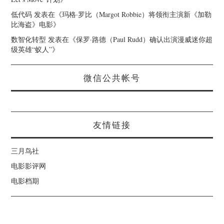
低代码
发表在《
玛格·罗比（Margot Robbie）将领衔主演新《加勒
比海盗》电影
》
数智化转型
发表在《
保罗·路德（Paul Rudd）确认出演漫威迷你超
级英雄“蚁人”
》
微信公共帐号
友情链接
三月鸟社
电影影评网
电影档期