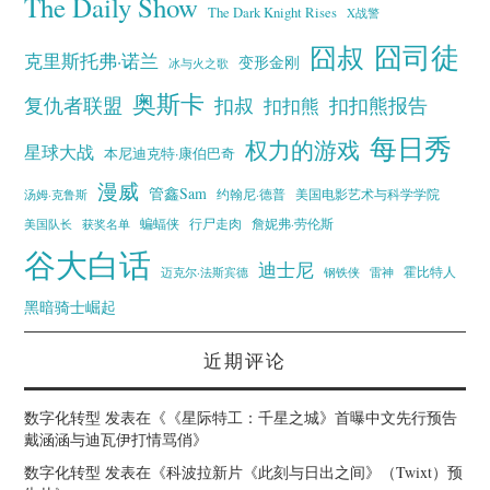
The Daily Show
The Dark Knight Rises
X战警
囧叔
囧司徒
克里斯托弗·诺兰
变形金刚
冰与火之歌
奥斯卡
复仇者联盟
扣叔
扣扣熊报告
扣扣熊
每日秀
权力的游戏
星球大战
本尼迪克特·康伯巴奇
漫威
管鑫Sam
汤姆·克鲁斯
约翰尼·德普
美国电影艺术与科学学院
蝙蝠侠
行尸走肉
美国队长
詹妮弗·劳伦斯
获奖名单
谷大白话
迪士尼
霍比特人
迈克尔·法斯宾德
钢铁侠
雷神
黑暗骑士崛起
近期评论
数字化转型
发表在《
《星际特工：千星之城》首曝中文先行预告
戴涵涵与迪瓦伊打情骂俏
》
数字化转型
发表在《
科波拉新片《此刻与日出之间》（Twixt）预