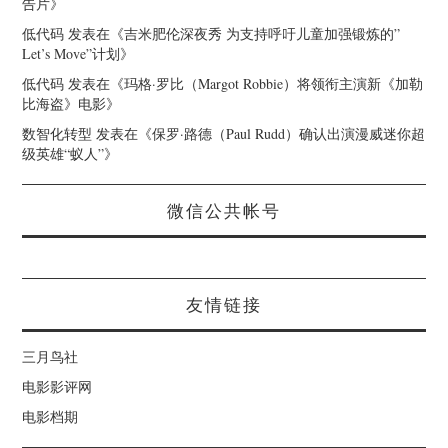
告片
》
低代码
发表在《
吉米肥伦深夜秀 为支持呼吁儿童加强锻炼的”
Let’s Move”计划
》
低代码
发表在《
玛格·罗比（Margot Robbie）将领衔主演新《加勒
比海盗》电影
》
数智化转型
发表在《
保罗·路德（Paul Rudd）确认出演漫威迷你超
级英雄“蚁人”
》
微信公共帐号
友情链接
三月鸟社
电影影评网
电影档期