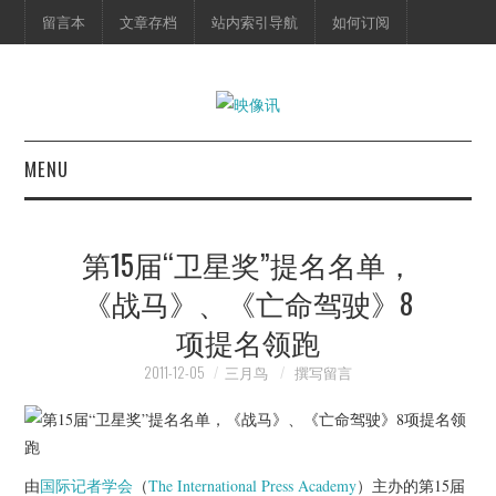
留言本
文章存档
站内索引导航
如何订阅
MENU
首页
第15届“卫星奖”提名名单，
映像快讯
《战马》、《亡命驾驶》8
项提名领跑
预告片
2011-12-05
三月鸟
撰写留言
海报剧照
脱口秀
由
国际记者学会
（
The International Press Academy
）主办的第15届