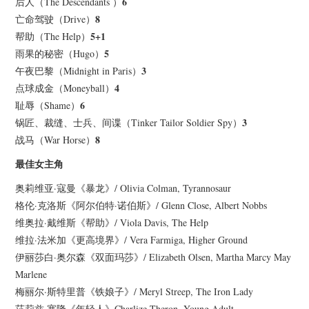
6
后人（The Descendants ）
8
亡命驾驶（Drive）
5+1
帮助（The Help）
5
雨果的秘密（Hugo）
3
午夜巴黎（Midnight in Paris）
4
点球成金（Moneyball）
6
耻辱（Shame）
3
锅匠、裁缝、士兵、间谍（Tinker Tailor Soldier Spy）
8
战马（War Horse）
最佳女主角
奥莉维亚·寇曼《暴龙》/ Olivia Colman, Tyrannosaur
格伦·克洛斯《阿尔伯特·诺伯斯》/ Glenn Close, Albert Nobbs
维奥拉·戴维斯《帮助》/ Viola Davis, The Help
维拉·法米加《更高境界》/ Vera Farmiga, Higher Ground
伊丽莎白·奥尔森《双面玛莎》/ Elizabeth Olsen, Martha Marcy May
Marlene
梅丽尔·斯特里普《铁娘子》/ Meryl Streep, The Iron Lady
莎莉兹·塞隆《年轻人》Charlize Theron, Young Adult