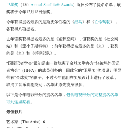
杂七杂八
卫星奖
（15th
Annual Satellite® Awards
）近日公布了提名名单，该
奖将于今年12月18日颁奖。
美剧英剧
今年获得提名最多的是斯皮尔伯格的《
战马
》和《
亡命驾驶
》，
各获得八项提名。
电影档期
去年该奖获得提名最多的是《盗梦空间》，但获奖的是《社交网
推荐电影
站》和《歪小子斯科特》；前年获得提名最多的是《九》，获奖
的是《九》和《拆弹部队》。
“国际记者学会”最初是由一群脱离了金球奖举办方“好莱坞外国记
者协会”（HFPA）的成员创办的，因此它的“卫星奖”奖项设计明显
带有“金球奖”的影子。不过今年他们在奖项设计上进行了改革，
取消了音乐喜剧类别，名单比原先瘦身很多。
以下是今年电影部分的提名名单，
包含电视部分的完整提名名单
可到这里察看
。
最佳影片
6
艺术家（The Artist）