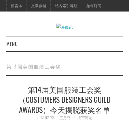
留言本
文章存档
站内索引导航
如何订阅
MENU
首页
第14届美国服装工会奖
映像快讯
第14届美国服装工会奖
预告片
（COSTUMERS DESIGNERS GUILD
海报剧照
AWARDS）今天揭晓获奖名单
脱口秀
2012-02-23
三月鸟
撰写评论