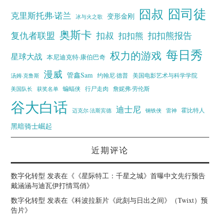
囧叔
囧司徒
克里斯托弗·诺兰
变形金刚
冰与火之歌
奥斯卡
复仇者联盟
扣叔
扣扣熊报告
扣扣熊
每日秀
权力的游戏
星球大战
本尼迪克特·康伯巴奇
漫威
管鑫Sam
汤姆·克鲁斯
约翰尼·德普
美国电影艺术与科学学院
蝙蝠侠
行尸走肉
美国队长
詹妮弗·劳伦斯
获奖名单
谷大白话
迪士尼
霍比特人
迈克尔·法斯宾德
钢铁侠
雷神
黑暗骑士崛起
近期评论
数字化转型
发表在《
《星际特工：千星之城》首曝中文先行预告
戴涵涵与迪瓦伊打情骂俏
》
数字化转型
发表在《
科波拉新片《此刻与日出之间》（Twixt）预
告片
》