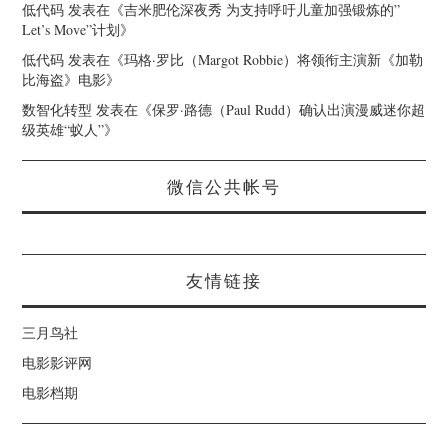
低代码
发表在《
吉米肥伦深夜秀 为支持呼吁儿童加强锻炼的”
Let’s Move”计划
》
低代码
发表在《
玛格·罗比（Margot Robbie）将领衔主演新《加勒
比海盗》电影
》
数智化转型
发表在《
保罗·路德（Paul Rudd）确认出演漫威迷你超
级英雄“蚁人”
》
微信公共帐号
友情链接
三月鸟社
电影影评网
电影档期