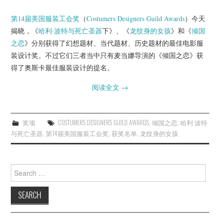
杂七杂八
第14届美国服装工会奖
（
Costumers Designers Guild Awards
）今天
美剧英剧
揭晓，《
哈利·波特与死亡圣器
下》、《
龙纹身的女孩
》和《
倾国
之恋
》分别获得了幻想题材、当代题材、历史题材的最佳电影服
电影档期
装设计奖。不过它们三者当中只有麦当娜导演的《倾国之恋》获
得了奥斯卡最佳服装设计的提名。
推荐电影
阅读全文
→
奖项
COSTUMERS DESIGNERS GUILD AWARDS
,
倾国之恋
,
哈利·波特
与死亡圣器
,
第14届美国服装工会奖
,
获奖名单
,
龙纹身的女孩
Search
for: