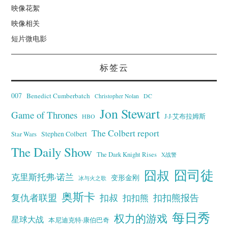
映像花絮
映像相关
短片微电影
标签云
007
Benedict Cumberbatch
Christopher Nolan
DC
Jon Stewart
Game of Thrones
J·J·艾布拉姆斯
HBO
The Colbert report
Stephen Colbert
Star Wars
The Daily Show
The Dark Knight Rises
X战警
囧叔
囧司徒
克里斯托弗·诺兰
变形金刚
冰与火之歌
奥斯卡
复仇者联盟
扣叔
扣扣熊报告
扣扣熊
每日秀
权力的游戏
星球大战
本尼迪克特·康伯巴奇