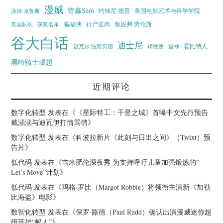
漫威
管鑫Sam
汤姆·克鲁斯
约翰尼·德普
美国电影艺术与科学学院
蝙蝠侠
行尸走肉
美国队长
詹妮弗·劳伦斯
获奖名单
谷大白话
迪士尼
霍比特人
迈克尔·法斯宾德
钢铁侠
雷神
黑暗骑士崛起
近期评论
数字化转型
发表在《
《星际特工：千星之城》首曝中文先行预告
戴涵涵与迪瓦伊打情骂俏
》
数字化转型
发表在《
科波拉新片《此刻与日出之间》（Twixt）预
告片
》
低代码
发表在《
吉米肥伦深夜秀 为支持呼吁儿童加强锻炼的”
Let’s Move”计划
》
低代码
发表在《
玛格·罗比（Margot Robbie）将领衔主演新《加勒
比海盗》电影
》
数智化转型
发表在《
保罗·路德（Paul Rudd）确认出演漫威迷你超
级英雄“蚁人”
》