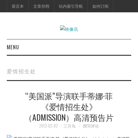
留言本
文章存档
站内索引导航
如何订阅
MENU
首页
爱情招生处
映像快讯
“美国派”导演联手蒂娜·菲
预告片
《爱情招生处》
海报剧照
（ADMISSION）高清预告片
脱口秀
2013-02-02
三月鸟
撰写评论