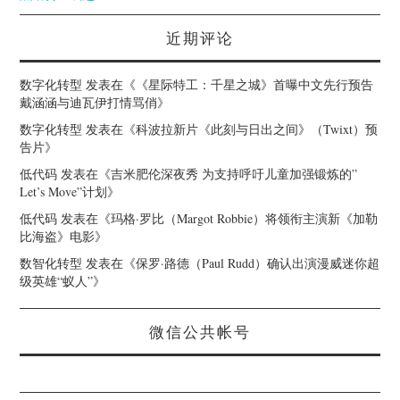
近期评论
数字化转型
发表在《
《星际特工：千星之城》首曝中文先行预告
戴涵涵与迪瓦伊打情骂俏
》
数字化转型
发表在《
科波拉新片《此刻与日出之间》（Twixt）预
告片
》
低代码
发表在《
吉米肥伦深夜秀 为支持呼吁儿童加强锻炼的”
Let’s Move”计划
》
低代码
发表在《
玛格·罗比（Margot Robbie）将领衔主演新《加勒
比海盗》电影
》
数智化转型
发表在《
保罗·路德（Paul Rudd）确认出演漫威迷你超
级英雄“蚁人”
》
微信公共帐号