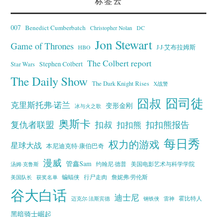
标签云
007
Benedict Cumberbatch
Christopher Nolan
DC
Jon Stewart
Game of Thrones
J·J·艾布拉姆斯
HBO
The Colbert report
Stephen Colbert
Star Wars
The Daily Show
The Dark Knight Rises
X战警
囧叔
囧司徒
克里斯托弗·诺兰
变形金刚
冰与火之歌
奥斯卡
复仇者联盟
扣叔
扣扣熊报告
扣扣熊
每日秀
权力的游戏
星球大战
本尼迪克特·康伯巴奇
漫威
管鑫Sam
汤姆·克鲁斯
约翰尼·德普
美国电影艺术与科学学院
蝙蝠侠
行尸走肉
美国队长
詹妮弗·劳伦斯
获奖名单
谷大白话
迪士尼
霍比特人
迈克尔·法斯宾德
钢铁侠
雷神
黑暗骑士崛起