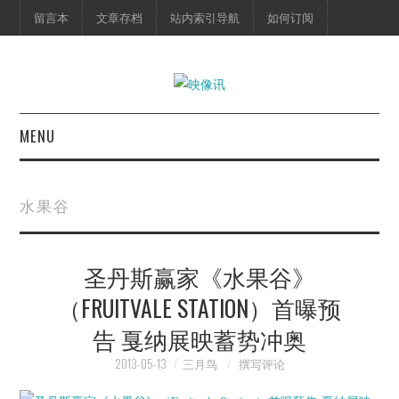
留言本
文章存档
站内索引导航
如何订阅
MENU
首页
水果谷
映像快讯
圣丹斯赢家《水果谷》
预告片
（FRUITVALE STATION）首曝预
海报剧照
告 戛纳展映蓄势冲奥
脱口秀
2013-05-13
三月鸟
撰写评论