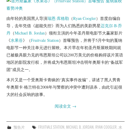
杂七杂八
美剧英剧
由年轻的美国黑人导演
瑞恩·库格勒
（
Ryan Coogler
）首度自编自
导，去年凭借《超能失控》而为人们熟悉的美剧男星
迈克尔·B·乔
电影档期
丹
（
Michael B. Jordan
）领衔主演的今年圣丹斯电影节大赢家影片
《
水果谷
》（
Fruitvale Station
）首曝预告，并将于5月中旬的戛纳
推荐电影
电影节一种关注单元进行展映。本片早在年初圣丹斯展映期间就
已被极具眼力见的韦恩斯坦公司以200万美元的价格购得该片英语
地区的影院发行权，并将成为韦恩斯坦冲击明年奥斯卡的“备战军
团”成员之一。
本片又是一个受奥斯卡青睐的“真实事件改编”，讲述了黑人男青
年奥斯卡·格兰特在2008年与警察的冲突中遭到误杀，由此引起很
大的社会反响的故事。
阅读全文
→
预告片
FRUITVALE STATION
,
MICHAEL B. JORDAN
,
RYAN COOGLER
,
水