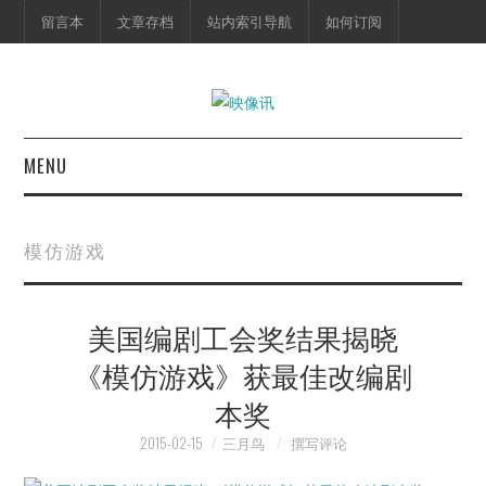
留言本
文章存档
站内索引导航
如何订阅
MENU
首页
模仿游戏
映像快讯
美国编剧工会奖结果揭晓
预告片
《模仿游戏》获最佳改编剧
海报剧照
本奖
脱口秀
2015-02-15
三月鸟
撰写评论