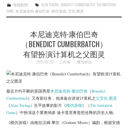
海报剧照
ALAN TURING
,
BENEDICT CUMBERBATCH
,
THE IMITATION
GAME
,
本尼迪克特·康伯巴奇
,
模仿游戏
,
艾伦·图灵
本尼迪克特·康伯巴奇
（BENEDICT CUMBERBATCH）
有望扮演计算机之父图灵
2013-02-03
三月鸟
撰写评论
最近片约不断的英国男星
本尼迪克特·康伯巴奇
（
Benedict
Cumberbatch
）又有新任务，他准备在讲述计算机之
父艾伦·图灵
（
Alan Turing
）生平故事的影片《
模仿游戏
》（
The Imitation
Game
）中扮演这个莱奥纳多·迪卡普里奥曾想诠释的历史人物。
《模仿游戏》由格拉汉姆·摩尔（Graham Moore）编剧，根据安德