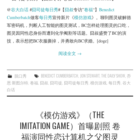
@
谷大白话
#
囧司徒每日秀
#【
囧叔
专访”
卷福
“】
Benedict
Cumberbatch
做客
每日秀
宣传新片《
模仿游戏
》。聊到图灵破解德
军密码机，判断人工智能的图灵测试，BC怎样处理图灵的口吃，
图灵因同性恋身份而遭到化学阉割等话题。囧叔盛赞了BC的演
技，表示想把BC衣服撕掉，并勇敢向BC求婚。[doge]
阅读全文
→
脱口秀
BENEDICT CUMBERBATCH
,
JON STEWART
,
THE DAILY SHOW
,
乔
恩·斯图尔特
,
卷福
,
囧叔
,
囧司徒
,
囧司徒每日秀
,
模仿游戏
,
每日秀
,
谷大
白话
《模仿游戏》（THE
IMITATION GAME）首曝剧照 卷
福演同性恋计算机之父图灵