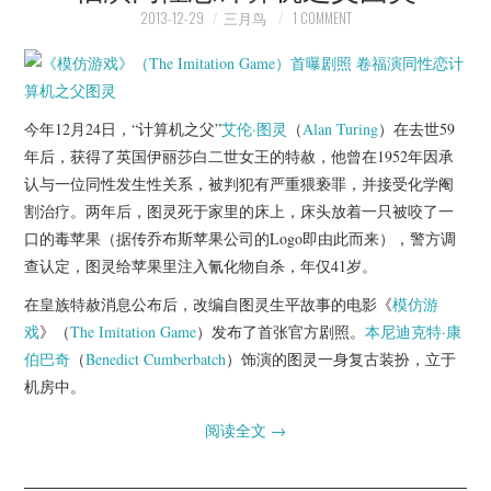
2013-12-29
三月鸟
1 COMMENT
今年12月24日，“计算机之父”
艾伦·图灵
（
Alan Turing
）在去世59
年后，获得了英国伊丽莎白二世女王的特赦，他曾在1952年因承
认与一位同性发生性关系，被判犯有严重猥亵罪，并接受化学阉
割治疗。两年后，图灵死于家里的床上，床头放着一只被咬了一
口的毒苹果（据传乔布斯苹果公司的Logo即由此而来），警方调
查认定，图灵给苹果里注入氰化物自杀，年仅41岁。
在皇族特赦消息公布后，改编自图灵生平故事的电影《
模仿游
戏
》（
The Imitation Game
）发布了首张官方剧照。
本尼迪克特·康
伯巴奇
（
Benedict Cumberbatch
）饰演的图灵一身复古装扮，立于
机房中。
阅读全文
→