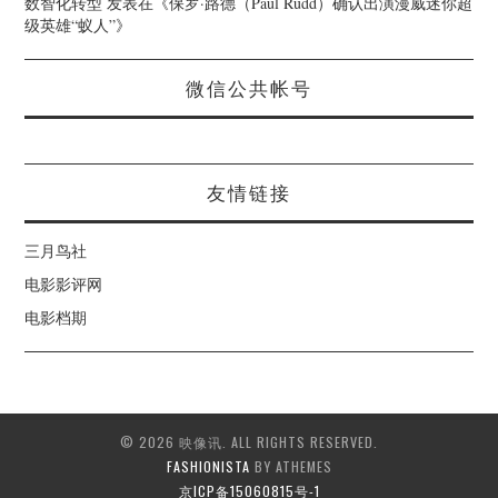
数智化转型
发表在《
保罗·路德（Paul Rudd）确认出演漫威迷你超
级英雄“蚁人”
》
微信公共帐号
友情链接
三月鸟社
电影影评网
电影档期
© 2026 映像讯. ALL RIGHTS RESERVED.
FASHIONISTA
BY ATHEMES
京ICP备15060815号-1