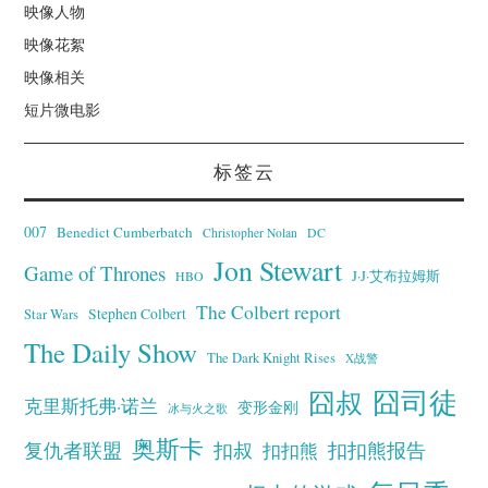
映像人物
映像花絮
映像相关
短片微电影
标签云
007
Benedict Cumberbatch
Christopher Nolan
DC
Jon Stewart
Game of Thrones
J·J·艾布拉姆斯
HBO
The Colbert report
Stephen Colbert
Star Wars
The Daily Show
The Dark Knight Rises
X战警
囧叔
囧司徒
克里斯托弗·诺兰
变形金刚
冰与火之歌
奥斯卡
复仇者联盟
扣叔
扣扣熊报告
扣扣熊