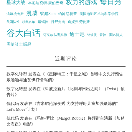
每日秀
权力的游戏
星球大战
本尼迪克特·康伯巴奇
漫威
管鑫Sam
汤姆·克鲁斯
约翰尼·德普
美国电影艺术与科学学院
蝙蝠侠
行尸走肉
美国队长
詹妮弗·劳伦斯
获奖名单
谷大白话
迪士尼
霍比特人
迈克尔·法斯宾德
钢铁侠
雷神
黑暗骑士崛起
近期评论
数字化转型
发表在《
《星际特工：千星之城》首曝中文先行预告
戴涵涵与迪瓦伊打情骂俏
》
数字化转型
发表在《
科波拉新片《此刻与日出之间》（Twixt）预
告片
》
低代码
发表在《
吉米肥伦深夜秀 为支持呼吁儿童加强锻炼的”
Let’s Move”计划
》
低代码
发表在《
玛格·罗比（Margot Robbie）将领衔主演新《加勒
比海盗》电影
》