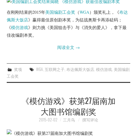
杂七杂八
在刚刚结束的2015年
美国编剧工会奖
（
WGA
）颁奖礼上，《
布达
美剧英剧
佩斯大饭店
》赢得最佳原创剧本奖，为征战奥斯卡再添砝码；
《
模仿游戏
》则力挑《美国狙击手》与《消失的爱人》，拿下最
电影档期
佳改编剧本奖。
阅读全文
→
推荐电影
奖项
WGA
,
互联网之子
,
布达佩斯大饭店
,
模仿游戏
,
美国编剧
工会奖
《模仿游戏》获第27届南加
大图书馆编剧奖
2015-02-02
三月鸟
撰写评论