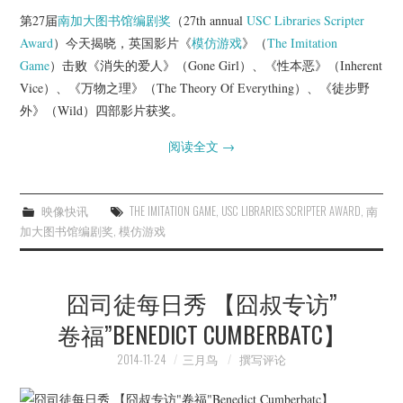
第27届
南加大图书馆编剧奖
（27th annual
USC Libraries Scripter
Award
）今天揭晓，英国影片《
模仿游戏
》（
The Imitation
Game
）击败《消失的爱人》（Gone Girl）、《性本恶》（Inherent
Vice）、《万物之理》（The Theory Of Everything）、《徒步野
外》（Wild）四部影片获奖。
阅读全文
→
映像快讯
THE IMITATION GAME
,
USC LIBRARIES SCRIPTER AWARD
,
南
加大图书馆编剧奖
,
模仿游戏
囧司徒每日秀 【囧叔专访”
卷福”BENEDICT CUMBERBATC】
2014-11-24
三月鸟
撰写评论