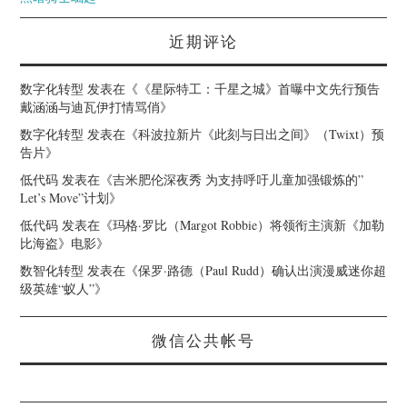
近期评论
数字化转型
发表在《
《星际特工：千星之城》首曝中文先行预告
戴涵涵与迪瓦伊打情骂俏
》
数字化转型
发表在《
科波拉新片《此刻与日出之间》（Twixt）预
告片
》
低代码
发表在《
吉米肥伦深夜秀 为支持呼吁儿童加强锻炼的”
Let’s Move”计划
》
低代码
发表在《
玛格·罗比（Margot Robbie）将领衔主演新《加勒
比海盗》电影
》
数智化转型
发表在《
保罗·路德（Paul Rudd）确认出演漫威迷你超
级英雄“蚁人”
》
微信公共帐号