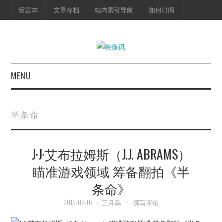
留言本
文章存档
站内索引导航
如何订阅
MENU
首页
半条命
映像快讯
J·J·艾布拉姆斯（J.J. ABRAMS）
预告片
瞄准游戏领域 筹备翻拍《半
海报剧照
条命》
脱口秀
2013-02-07
三月鸟
撰写评论