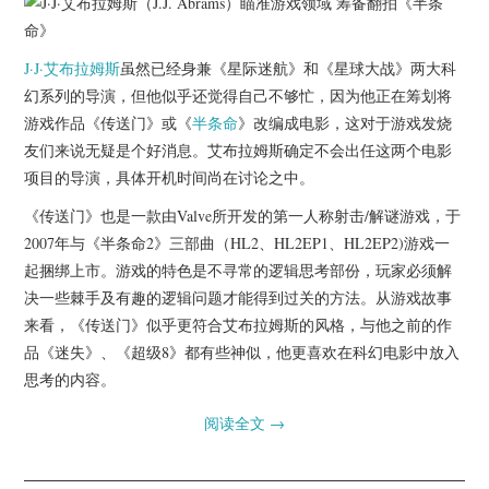
杂七杂八
美剧英剧
J·J·艾布拉姆斯
虽然已经身兼《星际迷航》和《星球大战》两大科
幻系列的导演，但他似乎还觉得自己不够忙，因为他正在筹划将
电影档期
游戏作品《传送门》或《
半条命
》改编成电影，这对于游戏发烧
友们来说无疑是个好消息。艾布拉姆斯确定不会出任这两个电影
推荐电影
项目的导演，具体开机时间尚在讨论之中。
《传送门》也是一款由Valve所开发的第一人称射击/解谜游戏，于
2007年与《半条命2》三部曲（HL2、HL2EP1、HL2EP2)游戏一
起捆绑上市。游戏的特色是不寻常的逻辑思考部份，玩家必须解
决一些棘手及有趣的逻辑问题才能得到过关的方法。从游戏故事
来看，《传送门》似乎更符合艾布拉姆斯的风格，与他之前的作
品《迷失》、《超级8》都有些神似，他更喜欢在科幻电影中放入
思考的内容。
阅读全文
→