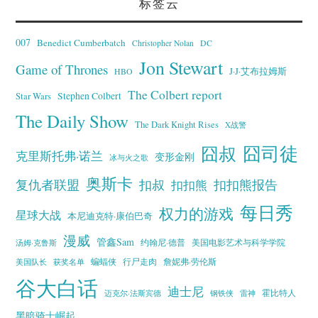
标签云
007
Benedict Cumberbatch
Christopher Nolan
DC
Jon Stewart
Game of Thrones
J·J·艾布拉姆斯
HBO
The Colbert report
Stephen Colbert
Star Wars
The Daily Show
The Dark Knight Rises
X战警
囧叔
囧司徒
克里斯托弗·诺兰
变形金刚
冰与火之歌
奥斯卡
复仇者联盟
扣叔
扣扣熊报告
扣扣熊
每日秀
权力的游戏
星球大战
本尼迪克特·康伯巴奇
漫威
管鑫Sam
汤姆·克鲁斯
约翰尼·德普
美国电影艺术与科学学院
蝙蝠侠
行尸走肉
美国队长
詹妮弗·劳伦斯
获奖名单
谷大白话
迪士尼
霍比特人
迈克尔·法斯宾德
钢铁侠
雷神
黑暗骑士崛起